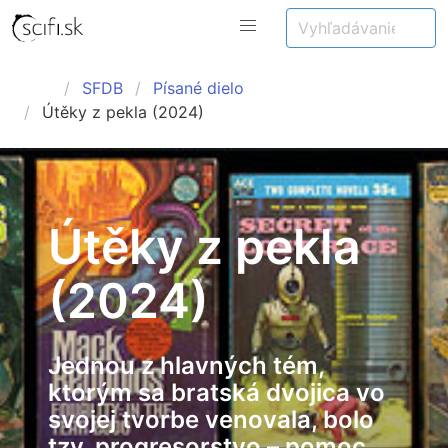
SFDB
Písané dielo
Útěky z pekla (2024)
Útěky z pekla
(2024)
Jednou z hlavných tém,
ktorým sa bratská dvojica vo
svojej tvorbe venovala, bolo
tzv. progresorstvo – pomoc