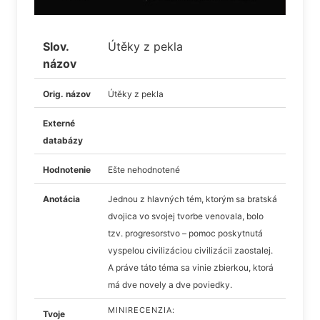
Slov.
Útěky z pekla
názov
Orig. názov
Útěky z pekla
Externé
databázy
Hodnotenie
Ešte nehodnotené
Anotácia
Jednou z hlavných tém, ktorým sa bratská
dvojica vo svojej tvorbe venovala, bolo
tzv. progresorstvo – pomoc poskytnutá
vyspelou civilizáciou civilizácii zaostalej.
A práve táto téma sa vinie zbierkou, ktorá
má dve novely a dve poviedky.
MINIRECENZIA:
Tvoje