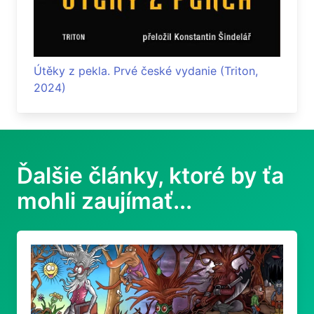
Útěky z pekla. Prvé české vydanie (Triton,
2024)
Ďalšie články, ktoré by ťa
mohli zaujímať...