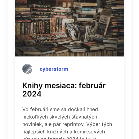
cyberstorm
Knihy mesiaca: február
2024
Vo februári sme sa dočkali hneď
niekoľkých skvelých šťavnatých
noviniek, ale pár reprintov. Výber tých
najlepších knižných a komiksových