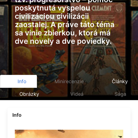
poskytnutá vyspelou
civilizáciou civilizácii
zaostalej. A práve táto téma
sa vinie zbierkou, ktorá má
dve novely a dve poviedky.
Info
Minirecenzie
Články
Obrázky
Videá
Sága
Info