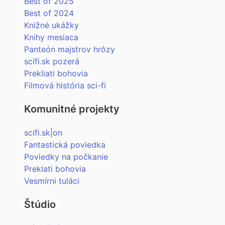
Best of 2025
Best of 2024
Knižné ukážky
Knihy mesiaca
Panteón majstrov hrôzy
scifi.sk pozerá
Prekliati bohovia
Filmová história sci-fi
Komunitné projekty
scifi.sk|on
Fantastická poviedka
Poviedky na počkanie
Preklati bohovia
Vesmírni tuláci
Štúdio