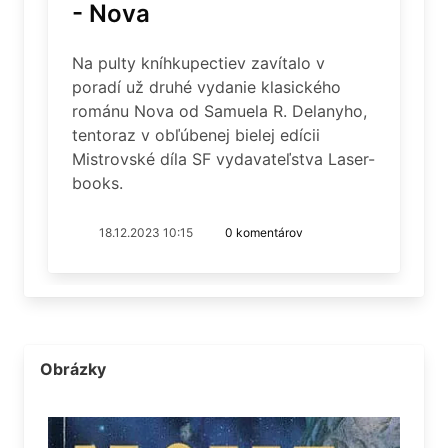
- Nova
Na pulty kníhkupectiev zavítalo v
poradí už druhé vydanie klasického
románu Nova od Samuela R. Delanyho,
tentoraz v obľúbenej bielej edícii
Mistrovské díla SF vydavateľstva Laser-
books.
18.12.2023 10:15
0 komentárov
Obrázky