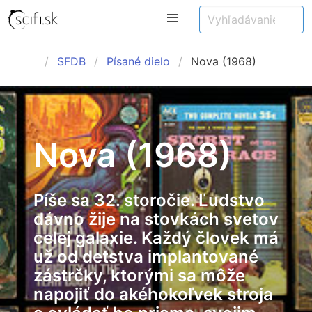
SFDB
Písané dielo
Nova (1968)
Nova (1968)
Píše sa 32. storočie. Ľudstvo
dávno žije na stovkách svetov
celej galaxie. Každý človek má
už od detstva implantované
zástrčky, ktorými sa môže
napojiť do akéhokoľvek stroja