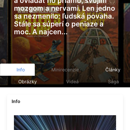
a ovládať ho priamo, svojim
mozgom a nervami. Len jedno
sa nezmenilo: ľudská povaha.
Stále sa súperí o peniaze a
moc. A najcen...
Info
Minirecenzie
Články
Obrázky
Videá
Sága
Info