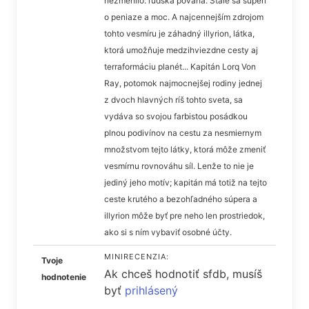
nezmenilo: ľudská povaha. Stále sa súperí
o peniaze a moc. A najcennejším zdrojom
tohto vesmíru je záhadný illyrion, látka,
ktorá umožňuje medzihviezdne cesty aj
terraformáciu planét... Kapitán Lorq Von
Ray, potomok najmocnejšej rodiny jednej
z dvoch hlavných ríš tohto sveta, sa
vydáva so svojou farbistou posádkou
plnou podivínov na cestu za nesmiernym
množstvom tejto látky, ktorá môže zmeniť
vesmírnu rovnováhu síl. Lenže to nie je
jediný jeho motív; kapitán má totiž na tejto
ceste krutého a bezohľadného súpera a
illyrion môže byť pre neho len prostriedok,
ako si s ním vybaviť osobné účty.
MINIRECENZIA:
Tvoje
Ak chceš hodnotiť sfdb, musíš
hodnotenie
byť
prihlásený