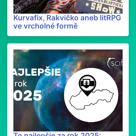
Kurvafix, Rakvičko aneb litRPG
ve vrcholné formě
To najlepšie za rok 2025: