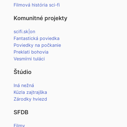
Filmová história sci-fi
Komunitné projekty
scifi.sk|on
Fantastická poviedka
Poviedky na počkanie
Preklati bohovia
Vesmírni tuláci
Štúdio
Iná nežná
Kúzla zajtrajška
Zárodky hviezd
SFDB
Filmy