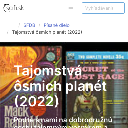
SFDB
Písané dielo
Tajomstvá ôsmich planét (2022)
Tajomstvá
ôsmich planét
(2022)
Poďte s nami na dobrodružnú
cestu tajomným vesmírom a