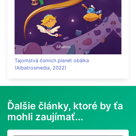
Tajomstvá ôsmich planét obálka
(Albatrosmedia, 2022)
Ďalšie články, ktoré by ťa
mohli zaujímať...