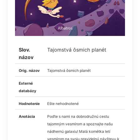
Slov.
Tajomstvá ôsmich planét
názov
Orig. názov
Tajomstvá ôsmich planét
Externé
databázy
Hodnotenie
Ešte nehodnotené
Anotácia
Poďte s nami na dobrodružnú cestu
tajomným vesmírom a spoznajte našu
nádhernú galaxiu! Malá kométka letí
vesmírom na svoju pravidelnú návštevu k