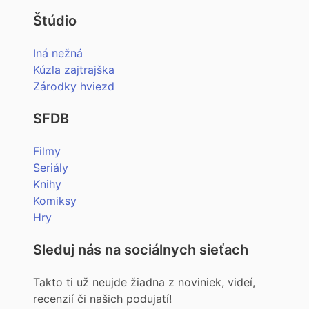
Štúdio
Iná nežná
Kúzla zajtrajška
Zárodky hviezd
SFDB
Filmy
Seriály
Knihy
Komiksy
Hry
Sleduj nás na sociálnych sieťach
Takto ti už neujde žiadna z noviniek, videí,
recenzií či našich podujatí!