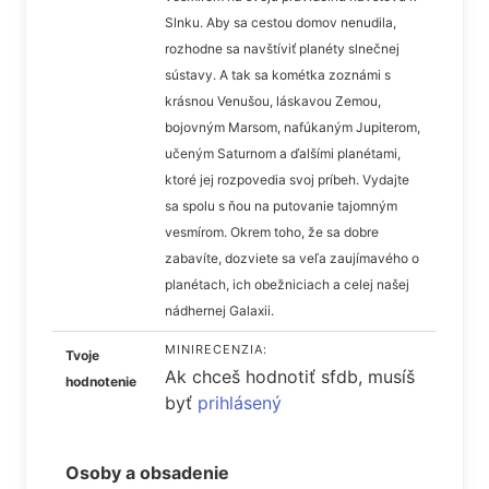
Slnku. Aby sa cestou domov nenudila,
rozhodne sa navštíviť planéty slnečnej
sústavy. A tak sa kométka zoznámi s
krásnou Venušou, láskavou Zemou,
bojovným Marsom, nafúkaným Jupiterom,
učeným Saturnom a ďalšími planétami,
ktoré jej rozpovedia svoj príbeh. Vydajte
sa spolu s ňou na putovanie tajomným
vesmírom. Okrem toho, že sa dobre
zabavíte, dozviete sa veľa zaujímavého o
planétach, ich obežniciach a celej našej
nádhernej Galaxii.
MINIRECENZIA:
Tvoje
Ak chceš hodnotiť sfdb, musíš
hodnotenie
byť
prihlásený
Osoby a obsadenie