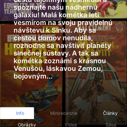
spoznajte našu nádhernú
galaxiu! Malá kométka letí
vesmírom na svoju pravidelnú
návštevu k Slnku. Aby sa
cestou domov nenudila,
rozhodne sa navštíviť planéty
slnečnej sústavy. A tak sa
kométka zoznámi s krásnou
Venušou, láskavou Zemou,
bojovným...
Info
Minirecenzie
Články
Obrázky
Videá
Sága