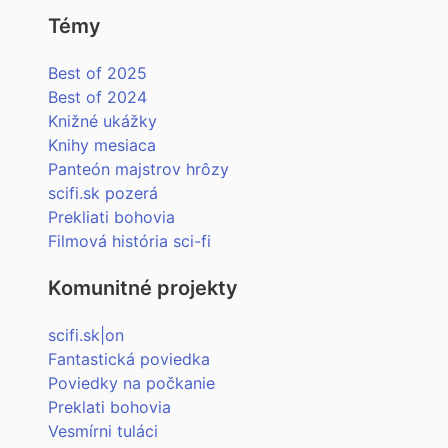
Témy
Best of 2025
Best of 2024
Knižné ukážky
Knihy mesiaca
Panteón majstrov hrôzy
scifi.sk pozerá
Prekliati bohovia
Filmová história sci-fi
Komunitné projekty
scifi.sk|on
Fantastická poviedka
Poviedky na počkanie
Preklati bohovia
Vesmírni tuláci