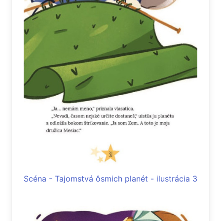
Scéna - Tajomstvá ôsmich planét - ilustrácia 3