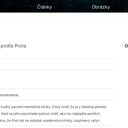
Články
Obrázky
 podľa Prota
O
nehodnotené
e čudný pacient mentálnej klinky, ktorý tvrdí, že je z ďalekej planéty
 Keď sa jeho psychiater pokúsi zistiť, ako mu najlepšie pomôcť,
va, že Prot má na ostatné osadenstvo kliniky zaujímavý vplyv.