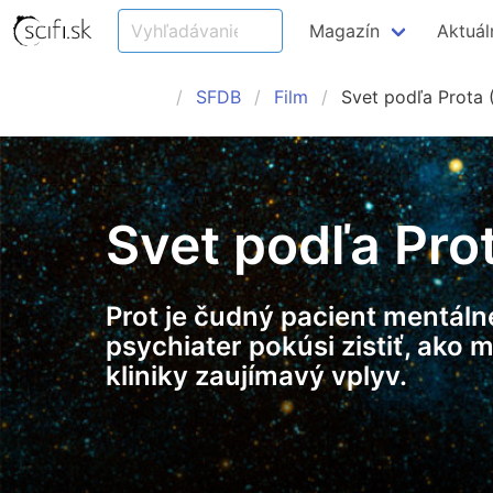
Magazín
Aktuál
SFDB
Film
Svet podľa Prota 
Svet podľa Pro
Prot je čudný pacient mentálnej
psychiater pokúsi zistiť, ako
kliniky zaujímavý vplyv.