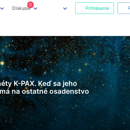
0
Diskusie
Prihlásenie
anéty K-PAX. Keď sa jeho
t má na ostatné osadenstvo