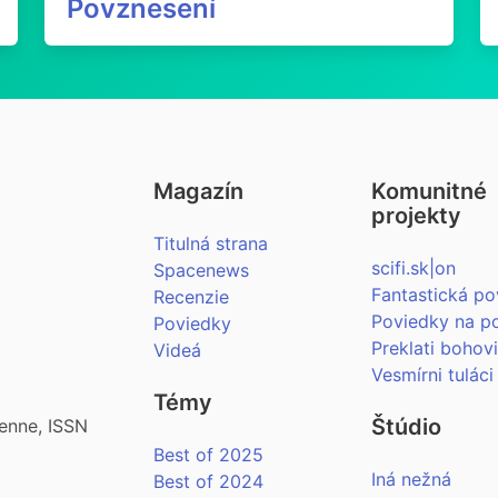
Povznesení
Magazín
Komunitné
projekty
Titulná strana
scifi.sk|on
Spacenews
Fantastická po
Recenzie
Poviedky na p
Poviedky
Preklati bohov
Videá
Vesmírni tuláci
Témy
Štúdio
enne, ISSN
Best of 2025
Iná nežná
Best of 2024