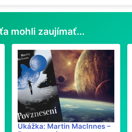
ťa mohli zaujímať...
Ukážka: Martin MacInnes –