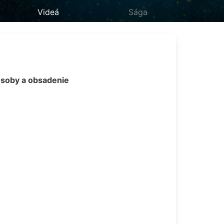
Videá
Sága
soby a obsadenie