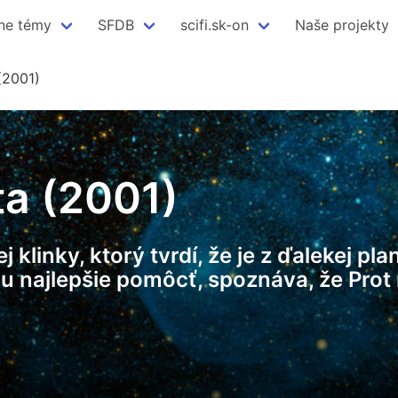
ne témy
SFDB
scifi.sk-on
Naše projekty
(2001)
ta (2001)
 klinky, ktorý tvrdí, že je z ďalekej pl
 mu najlepšie pomôcť, spoznáva, že Pro