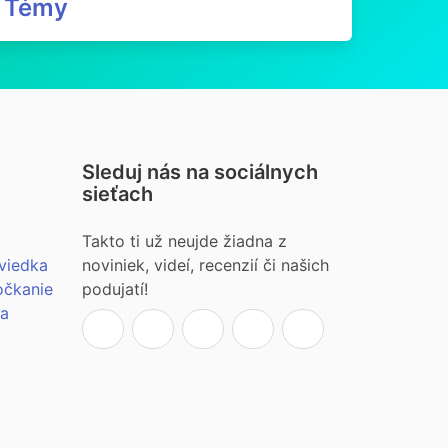
Témy
Sleduj nás na sociálnych
sieťach
Takto ti už neujde žiadna z
viedka
noviniek, videí, recenzií či našich
očkanie
podujatí!
ia