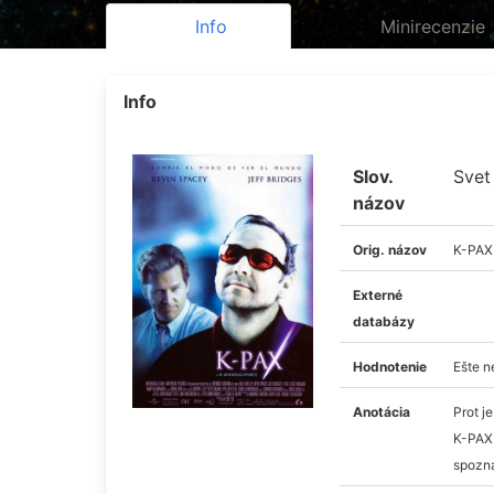
Info
Minirecenzie
Info
Slov.
Svet
názov
Orig. názov
K-PAX
Externé
databázy
Hodnotenie
Ešte 
Anotácia
Prot j
K-PAX.
spozná