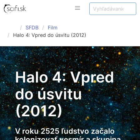
SFDB
Film
Halo 4: Vpred do úsvitu (2012)
Halo 4: Vpred
do úsvitu
(2012)
V roku 2525 ľudstvo začalo
kolonizovať vesmír a skupina