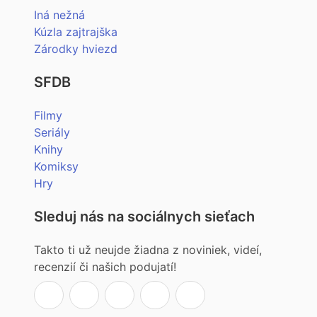
Iná nežná
Kúzla zajtrajška
Zárodky hviezd
SFDB
Filmy
Seriály
Knihy
Komiksy
Hry
Sleduj nás na sociálnych sieťach
Takto ti už neujde žiadna z noviniek, videí,
recenzií či našich podujatí!