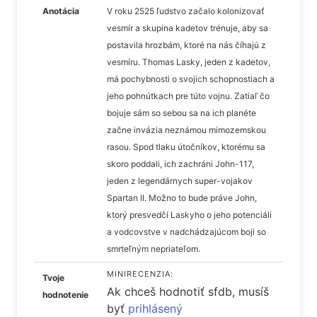
Anotácia
V roku 2525 ľudstvo začalo kolonizovať
vesmír a skupina kadetov trénuje, aby sa
postavila hrozbám, ktoré na nás číhajú z
vesmíru. Thomas Lasky, jeden z kadetov,
má pochybnosti o svojich schopnostiach a
jeho pohnútkach pre túto vojnu. Zatiaľ čo
bojuje sám so sebou sa na ich planéte
začne invázia neznámou mimozemskou
rasou. Spod tlaku útočníkov, ktorému sa
skoro poddali, ich zachráni John-117,
jeden z legendárnych super-vojakov
Spartan II. Možno to bude práve John,
ktorý presvedčí Laskyho o jeho potenciáli
a vodcovstve v nadchádzajúcom boji so
smrteľným nepriateľom.
MINIRECENZIA:
Tvoje
Ak chceš hodnotiť sfdb, musíš
hodnotenie
byť
prihlásený