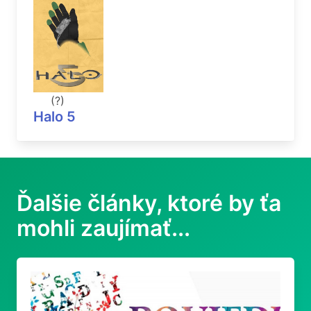
(?)
Halo 5
Ďalšie články, ktoré by ťa
mohli zaujímať...