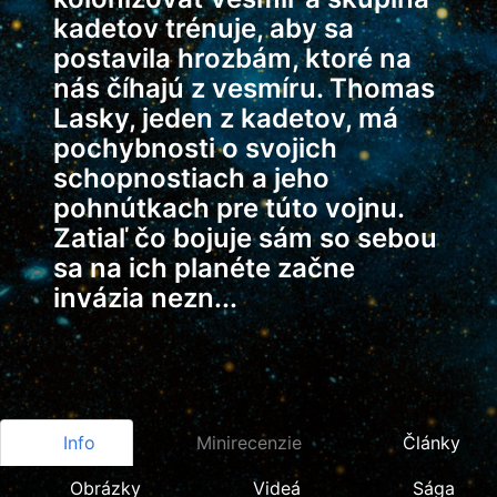
kadetov trénuje, aby sa
postavila hrozbám, ktoré na
nás číhajú z vesmíru. Thomas
Lasky, jeden z kadetov, má
pochybnosti o svojich
schopnostiach a jeho
pohnútkach pre túto vojnu.
Zatiaľ čo bojuje sám so sebou
sa na ich planéte začne
invázia nezn...
Info
Minirecenzie
Články
Obrázky
Videá
Sága