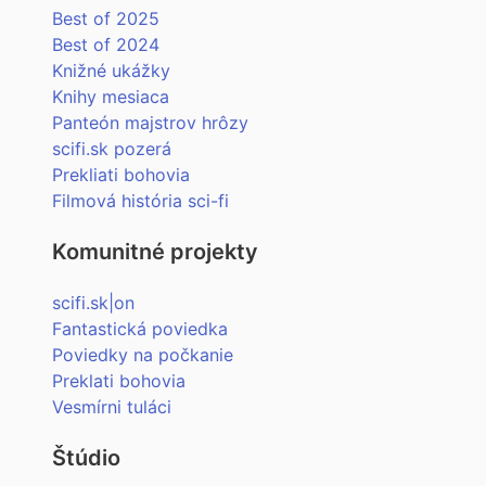
Best of 2025
Best of 2024
Knižné ukážky
Knihy mesiaca
Panteón majstrov hrôzy
scifi.sk pozerá
Prekliati bohovia
Filmová história sci-fi
Komunitné projekty
scifi.sk|on
Fantastická poviedka
Poviedky na počkanie
Preklati bohovia
Vesmírni tuláci
Štúdio