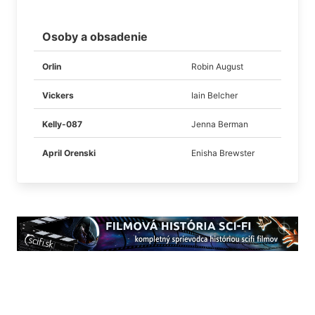
Osoby a obsadenie
Orlin
Robin August
Vickers
Iain Belcher
Kelly-087
Jenna Berman
April Orenski
Enisha Brewster