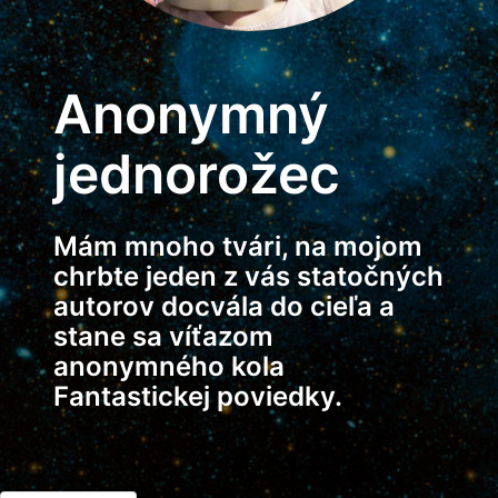
Anonymný
jednorožec
Mám mnoho tvári, na mojom
chrbte jeden z vás statočných
autorov docvála do cieľa a
stane sa víťazom
anonymného kola
Fantastickej poviedky.