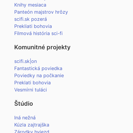
Knihy mesiaca
Panteón majstrov hrôzy
scifi.sk pozerá
Prekliati bohovia
Filmová história sci-fi
Komunitné projekty
scifi.sk|on
Fantastická poviedka
Poviedky na počkanie
Preklati bohovia
Vesmírni tuláci
Štúdio
Iná nežná
Kúzla zajtrajška
Zárodky hviezd