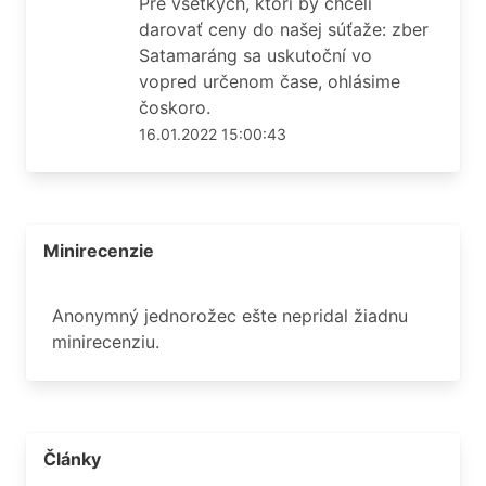
Pre všetkých, ktorí by chceli
darovať ceny do našej súťaže: zber
Satamaráng sa uskutoční vo
vopred určenom čase, ohlásime
čoskoro.
16.01.2022 15:00:43
Minirecenzie
Anonymný jednorožec ešte nepridal žiadnu
minirecenziu.
Články