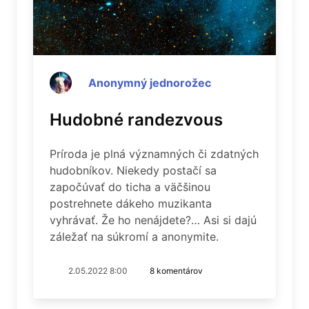
Anonymný jednorožec
Hudobné randezvous
Príroda je plná významných či zdatných
hudobníkov. Niekedy postačí sa
započúvať do ticha a väčšinou
postrehnete dákeho muzikanta
vyhrávať. Že ho nenájdete?… Asi si dajú
záležať na súkromí a anonymite.
2.05.2022 8:00
8 komentárov