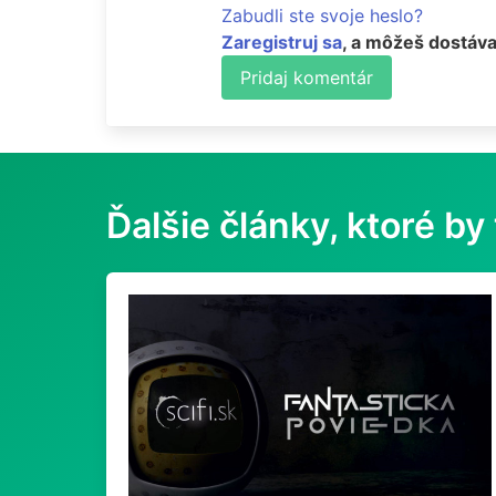
Zabudli ste svoje heslo?
Zaregistruj sa
, a môžeš dostáva
Pridaj komentár
Ďalšie články, ktoré by 