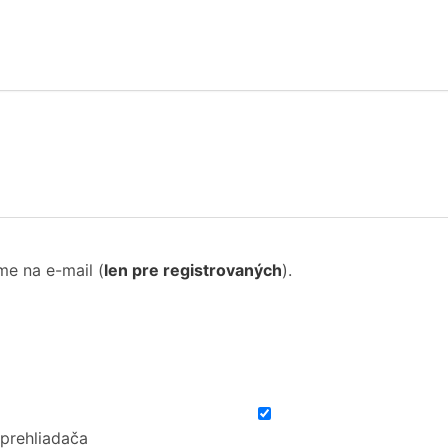
me na e-mail
(
len pre registrovaných
).
 prehliadača