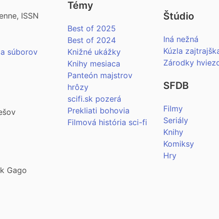
Témy
Štúdio
enne, ISSN
Best of 2025
Iná nežná
Best of 2024
Kúzla zajtrajšk
ia súborov
Knižné ukážky
Zárodky hviez
Knihy mesiaca
Panteón majstrov
SFDB
hrôzy
scifi.sk pozerá
Filmy
Prekliati bohovia
ešov
Seriály
Filmová história sci-fi
Knihy
Komiksy
Hry
šek Gago