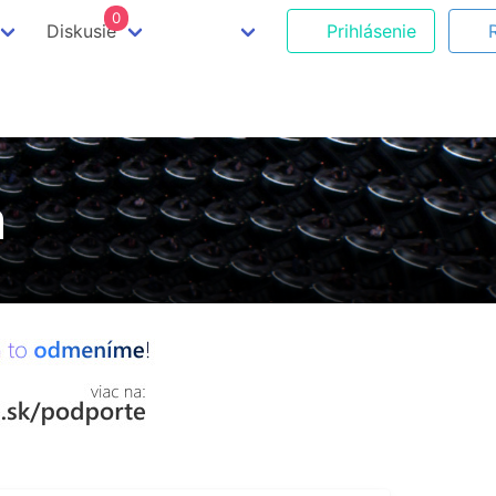
0
Diskusie
Prihlásenie
m