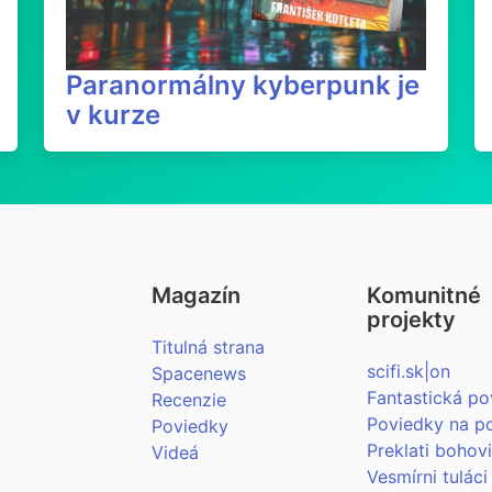
Paranormálny kyberpunk je
v kurze
Magazín
Komunitné
projekty
Titulná strana
scifi.sk|on
Spacenews
Fantastická po
Recenzie
Poviedky na p
Poviedky
Preklati bohov
Videá
Vesmírni tuláci