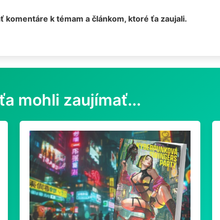
ť komentáre k témam a článkom, ktoré ťa zaujali.
ťa mohli zaujímať...