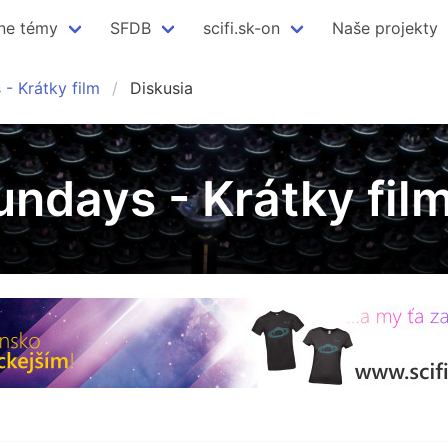
ne témy
SFDB
scifi.sk-on
Naše projekty
- Krátky film
Diskusia
undays - Krátky fil