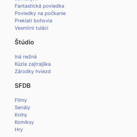
Fantastická poviedka
Poviedky na počkanie
Preklati bohovia
Vesmírni tuláci
Štúdio
Iná nežná
Kúzla zajtrajška
Zárodky hviezd
SFDB
Filmy
Seriály
Knihy
Komiksy
Hry