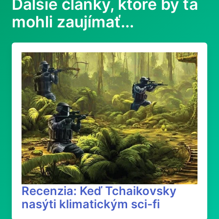
Ďalšie články, ktoré by ťa
mohli zaujímať...
Recenzia: Keď Tchaikovsky
nasýti klimatickým sci-fi