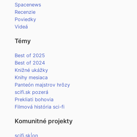
Spacenews
Recenzie
Poviedky
Videá
Témy
Best of 2025
Best of 2024
Knižné ukážky
Knihy mesiaca
Panteón majstrov hrôzy
scifi.sk pozerá
Prekliati bohovia
Filmová história sci-fi
Komunitné projekty
scifi.sk|on