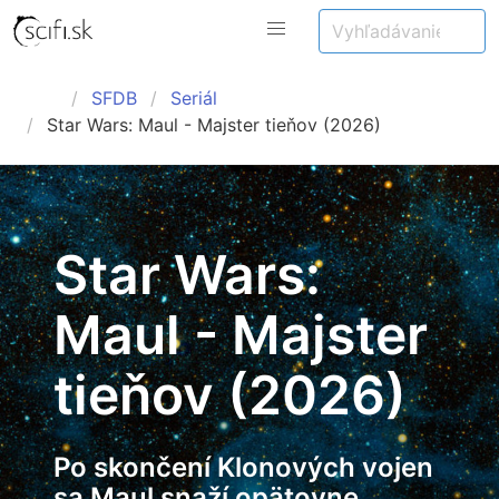
SFDB
Seriál
Star Wars: Maul - Majster tieňov (2026)
Star Wars:
Maul - Majster
tieňov (2026)
Po skončení Klonových vojen
sa Maul snaží opätovne