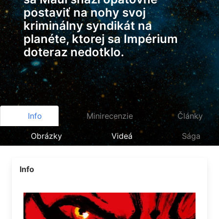
postaviť na nohy svoj
kriminálny syndikát na
planéte, ktorej sa Impérium
doteraz nedotklo.
Info
Minirecenzie
Články
Obrázky
Videá
Sága
Info