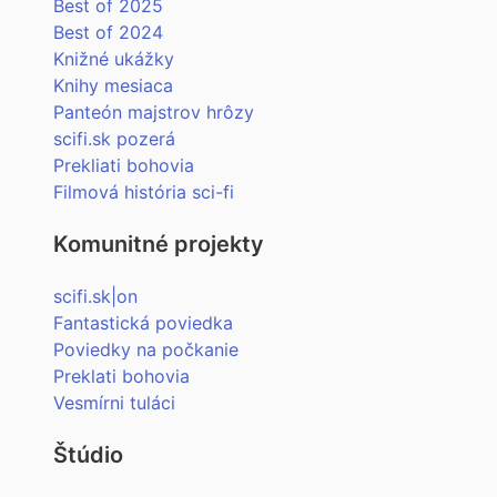
Best of 2025
Best of 2024
Knižné ukážky
Knihy mesiaca
Panteón majstrov hrôzy
scifi.sk pozerá
Prekliati bohovia
Filmová história sci-fi
Komunitné projekty
scifi.sk|on
Fantastická poviedka
Poviedky na počkanie
Preklati bohovia
Vesmírni tuláci
Štúdio