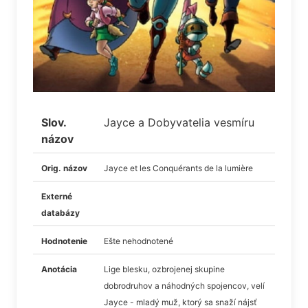
Slov.
Jayce a Dobyvatelia vesmíru
názov
Orig. názov
Jayce et les Conquérants de la lumière
Externé
databázy
Hodnotenie
Ešte nehodnotené
Anotácia
Lige blesku, ozbrojenej skupine
dobrodruhov a náhodných spojencov, velí
Jayce - mladý muž, ktorý sa snaží nájsť