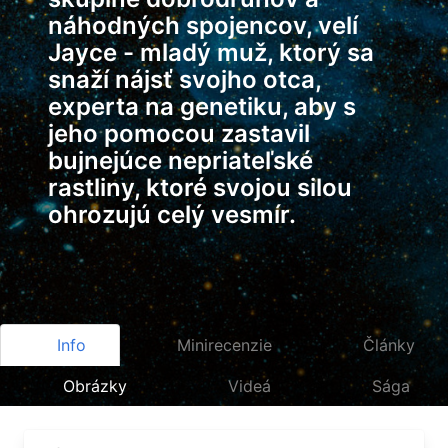
náhodných spojencov, velí
Jayce - mladý muž, ktorý sa
snaží nájsť svojho otca,
experta na genetiku, aby s
jeho pomocou zastavil
bujnejúce nepriateľské
rastliny, ktoré svojou silou
ohrozujú celý vesmír.
Info
Minirecenzie
Články
Obrázky
Videá
Sága