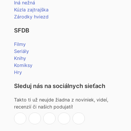
Iná nežná
Kúzla zajtrajška
Zárodky hviezd
SFDB
Filmy
Seriály
Knihy
Komiksy
Hry
Sleduj nás na sociálnych sieťach
Takto ti už neujde žiadna z noviniek, videí,
recenzií či našich podujatí!