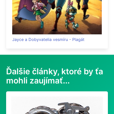
Jayce a Dobyvatelia vesmíru - Plagát
Ďalšie články, ktoré by ťa
mohli zaujímať...