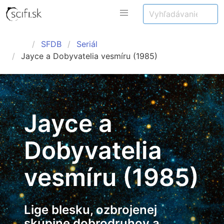
SFDB
Seriál
Jayce a Dobyvatelia vesmíru (1985)
Jayce a
Dobyvatelia
vesmíru (1985)
Lige blesku, ozbrojenej
skupine dobrodruhov a