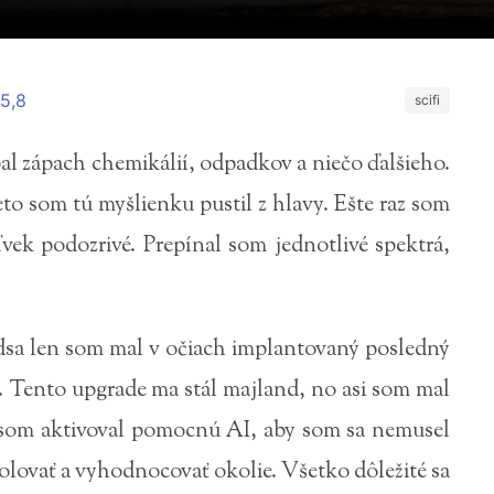
5,8
scifi
pal zápach chemikálií, odpadkov a niečo ďalšieho.
eto som tú myšlienku pustil z hlavy. Ešte raz som
vek podozrivé. Prepínal som jednotlivé spektrá,
dsa len som mal v očiach implantovaný posledný
. Tento upgrade ma stál majland, no asi som mal
u som aktivoval pomocnú AI, aby som sa nemusel
rolovať a vyhodnocovať okolie. Všetko dôležité sa