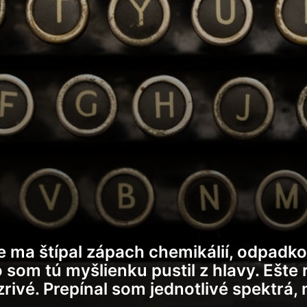
se ma štípal zápach chemikálií, odpadko
to som tú myšlienku pustil z hlavy. Ešt
rivé. Prepínal som jednotlivé spektrá, 