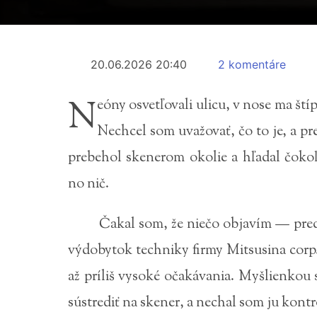
20.06.2026 20:40
2 komentáre
N
eóny osvetľovali ulicu, v nose ma ští
Nechcel som uvažovať, čo to je, a pr
prebehol skenerom okolie a hľadal čokoľ
no nič.
Čakal som, že niečo objavím — pre
výdobytok techniky firmy Mitsusina corp
až príliš vysoké očakávania. Myšlienko
sústrediť na skener, a nechal som ju kont