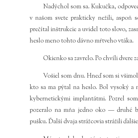
Nadýchol som sa. Kukučka, odpoved
v našom svete prakticky nežili, aspoň s
prečítal inštrukcie a uvidel toto slovo, z
heslo meno tohto dávno mŕtveho vtáka.
Okienko sa zavrelo. Po chvíli dvere za
Vošiel som dnu. Hneď som si všimol 
kto sa ma pýtal na heslo. Bol vysoký a
kybernetickými implantátmi. Pozrel so
pozeralo na mňa jedno oko — druhé bo
pušku. Ďalší dvaja strážcovia strážili ďalšie