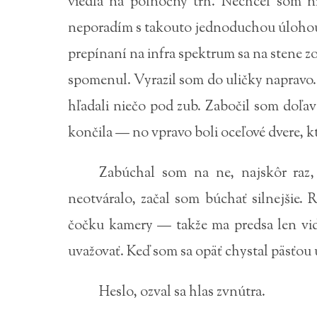
viedla na polnočný trh. Nechcel som n
neporadím s takouto jednoduchou úlohou.
prepínaní na infra spektrum sa na stene zo
spomenul. Vyrazil som do uličky napravo
hľadali niečo pod zub. Zabočil som doľav
končila — no vpravo boli oceľové dvere, k
Zabúchal som na ne, najskôr raz,
neotváralo, začal som búchať silnejšie.
čočku kamery — takže ma predsa len vid
uvažovať. Keď som sa opäť chystal päsťou u
Heslo, ozval sa hlas zvnútra.