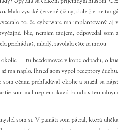
 mladý? Opýtala sa celkom príjemným hlasom. Cez
ko. Mala vysoké červené čižmy, dole čierne tangá
 vyzeralo to, že cyberware má implantovaný aj v
ezvyčajné. Nie, nemám záujem, odpovedal som a
eľa prichádzaš, mladý, zavolala ešte za mnou.
la okolie — tu bezdomovec v kope odpadu, o kus
, až ma naplo. Ihneď som vypol receptory čuchu.
e som očami prehľadával okolie a snažil sa nájsť
šťastie som mal nepremokavú bundu s termálnym
myslel som si. V pamäti som pátral, ktorá ulička