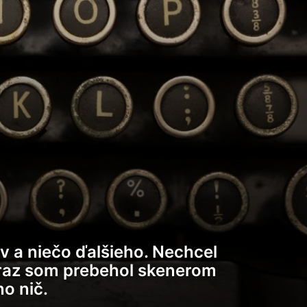
v a niečo ďalšieho. Nechcel
e raz som prebehol skenerom
no nič.