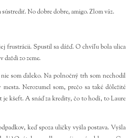
 sústrediť. No dobre dobre, amigo. Zlom väz.
frustrácii. Spustil sa dážď. O chvíľu bola ulica
v daždi zo zeme.
e nie som ďaleko. Na polnočný trh som nechodil
y mesta. Nerozumel som, prečo sa také dôležité
je kšeft. A snáď za kredity, čo to hodí, to Laure
dpadkov, keď spoza uličky vyšla postava. Vyšla