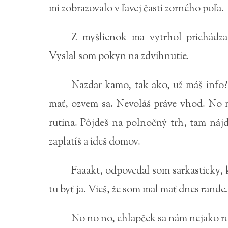
mi zobrazovalo v ľavej časti zorného poľa.
Z myšlienok ma vytrhol prichádzaj
Vyslal som pokyn na zdvihnutie.
Nazdar kamo, tak ako, už máš info?
mať, ozvem sa. Nevoláš práve vhod. No no
rutina. Pôjdeš na polnočný trh, tam náj
zaplatíš a ideš domov.
Faaakt, odpovedal som sarkasticky, k
tu byť ja. Vieš, že som mal mať dnes rande.
No no no, chlapček sa nám nejako ro