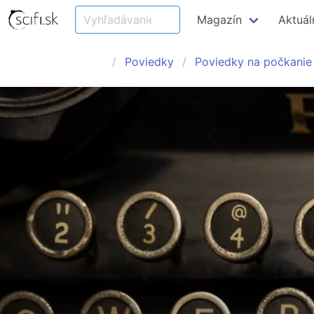
Magazín
Aktuál
Poviedky
Poviedky na počkanie