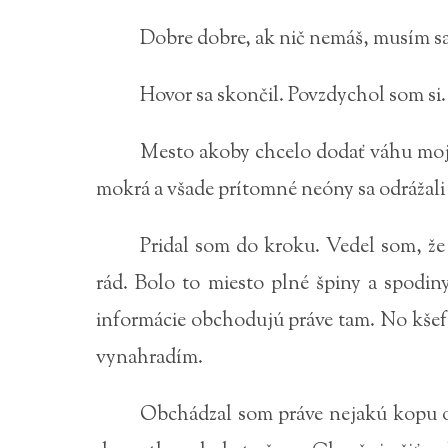
Dobre dobre, ak nič nemáš, musím sa
Hovor sa skončil. Povzdychol som si.
Mesto akoby chcelo dodať váhu mojej 
mokrá a všade prítomné neóny sa odrážali 
Pridal som do kroku. Vedel som, ž
rád. Bolo to miesto plné špiny a spodin
informácie obchodujú práve tam. No kšeft 
vynahradím.
Obchádzal som práve nejakú kopu o