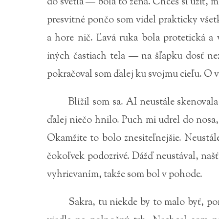
do svetla — bola to žena. Chceš si užiť,
presvitné pončo som videl prakticky všet
a hore nič. Ľavá ruka bola protetická a
iných častiach tela — na šľapku dosť n
pokračoval som ďalej ku svojmu cieľu. O v
Blížil som sa. AI neustále skenova
ďalej niečo hnilo. Puch mi udrel do nosa
Okamžite to bolo znesiteľnejšie. Neustál
čokoľvek podozrivé. Dážď neustával, na
vyhrievaním, takže som bol v pohode.
Sakra, tu niekde by to malo byť, po