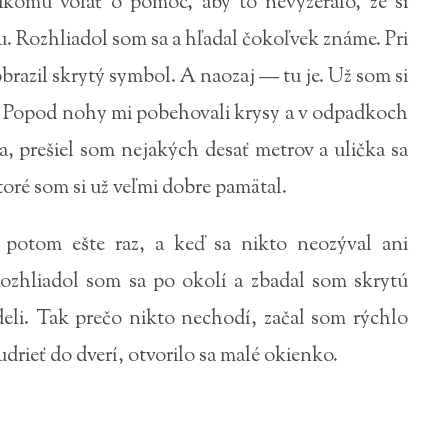
ikomu volať o pomoc, aby to nevyzeralo, že si
 Rozhliadol som sa a hľadal čokoľvek známe. Pri
brazil skrytý symbol. A naozaj — tu je. Už som si
. Popod nohy mi pobehovali krysy a v odpadkoch
a, prešiel som nejakých desať metrov a ulička sa
toré som si už veľmi dobre pamätal.
 potom ešte raz, a keď sa nikto neozýval ani
 Rozhliadol som sa po okolí a zbadal som skrytú
eli. Tak prečo nikto nechodí, začal som rýchlo
drieť do dverí, otvorilo sa malé okienko.