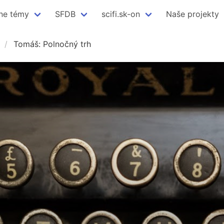
ne témy
SFDB
scifi.sk-on
Naše projekty
Tomáš: Polnočný trh