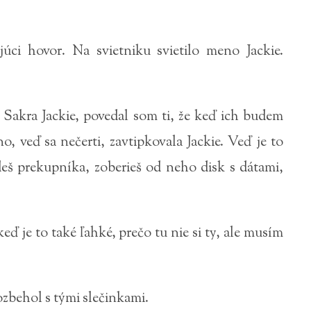
úci hovor. Na svietniku svietilo meno Jackie.
 Sakra Jackie, povedal som ti, že keď ich budem
, veď sa nečerti, zavtipkovala Jackie. Veď je to
deš prekupníka, zoberieš od neho disk s dátami,
eď je to také ľahké, prečo tu nie si ty, ale musím
zbehol s tými slečinkami.