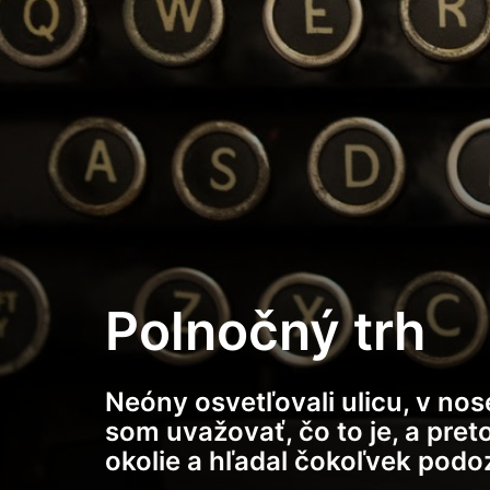
Polnočný trh
Neóny osvetľovali ulicu, v no
som uvažovať, čo to je, a pre
okolie a hľadal čokoľvek podoz