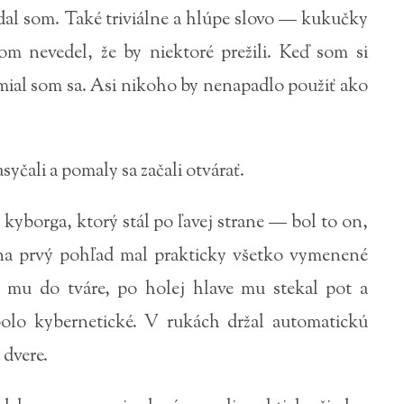
al som. Také triviálne a hlúpe slovo — kukučky
om nevedel, že by niektoré prežili. Keď som si
asmial som sa. Asi nikoho by nenapadlo použiť ako
syčali a pomaly sa začali otvárať.
kyborga, ktorý stál po ľavej strane — bol to on,
 na prvý pohľad mal prakticky všetko vymenené
m mu do tváre, po holej hlave mu stekal pot a
lo kybernetické. V rukách držal automatickú
 dvere.