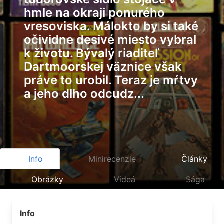
hmle na okraji ponurého
vresoviska. Málokto by si také
očividne desivé miesto vybral
k životu. Bývalý riaditeľ
Dartmoorskej väznice však
práve to urobil. Teraz je mŕtvy
a jeho dlho odcudz...
Info
Minirecenzie
Články
Obrázky
Videá
Sága
Info