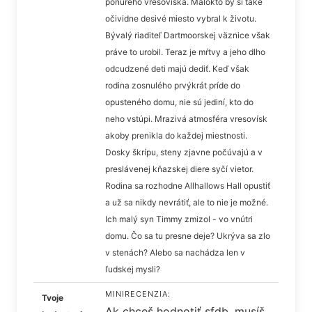
ponurého vresoviska. Málokto by si také
očividne desivé miesto vybral k životu.
Bývalý riaditeľ Dartmoorskej väznice však
práve to urobil. Teraz je mŕtvy a jeho dlho
odcudzené deti majú dediť. Keď však
rodina zosnulého prvýkrát príde do
opusteného domu, nie sú jediní, kto do
neho vstúpi. Mrazivá atmosféra vresovísk
akoby prenikla do každej miestnosti.
Dosky škrípu, steny zjavne počúvajú a v
preslávenej kňazskej diere syčí vietor.
Rodina sa rozhodne Allhallows Hall opustiť
a už sa nikdy nevrátiť, ale to nie je možné.
Ich malý syn Timmy zmizol - vo vnútri
domu. Čo sa tu presne deje? Ukrýva sa zlo
v stenách? Alebo sa nachádza len v
ľudskej mysli?
MINIRECENZIA:
Tvoje
Ak chceš hodnotiť sfdb, musíš