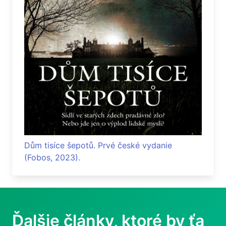
Dům tisíce šepotů. Prvé české vydanie
(Fobos, 2023).
Ďalšie články, ktoré by ťa