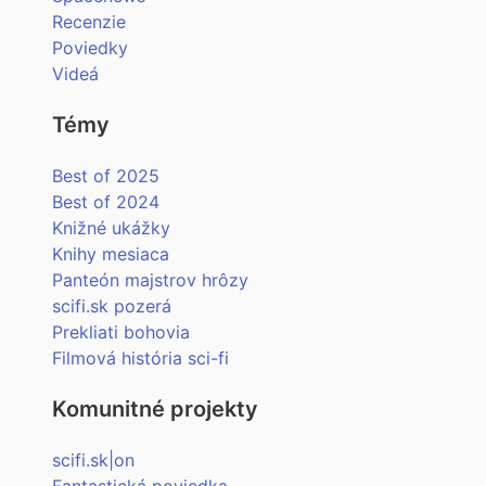
Recenzie
Poviedky
Videá
Témy
Best of 2025
Best of 2024
Knižné ukážky
Knihy mesiaca
Panteón majstrov hrôzy
scifi.sk pozerá
Prekliati bohovia
Filmová história sci-fi
Komunitné projekty
scifi.sk|on
Fantastická poviedka