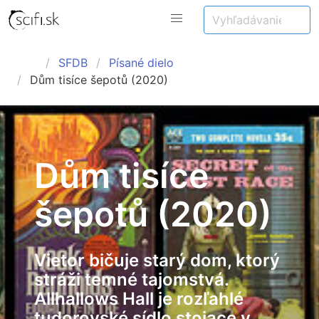
SFDB
Písané dielo
Dům tisíce šepotů (2020)
Dům tisíce
šepotů (2020)
Vietor bičuje starý dom, ktorý
stráži temné tajomstvá.
Allhallows Hall je rozľahlé
tudorovské sídlo stojace v