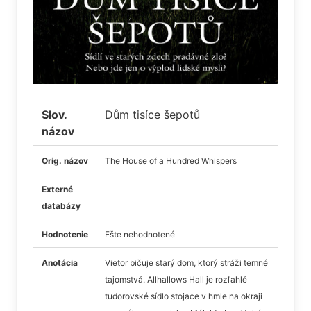
Slov.
Dům tisíce šepotů
názov
Orig. názov
The House of a Hundred Whispers
Externé
databázy
Hodnotenie
Ešte nehodnotené
Anotácia
Vietor bičuje starý dom, ktorý stráži temné
tajomstvá. Allhallows Hall je rozľahlé
tudorovské sídlo stojace v hmle na okraji