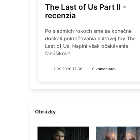
The Last of Us Part II -
recenzia
Po siedmich rokoch sme sa konečne
dočkali pokračovania kultovej hry The
Last of Us. Naplní však očakávania
fanúšikov?
2.09.2020 17:38
0 komentárov
Obrázky