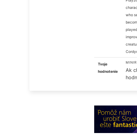
PlaySt
charac
who se
become
played
improv
creatu
Cordy
MINIR
Tvoje
Ak c
hodnotenie
hodn