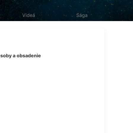
Videá
Sága
soby a obsadenie