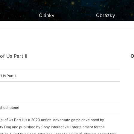
Články
Obrázky
of Us Part II
O
 Us Part II
nehodnotené
st of Us Part II is a 2020 action-adventure game developed by
y Dog and published by Sony Interactive Entertainment for the