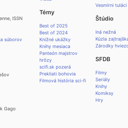
Vesmírni tuláci
Témy
Štúdio
enne, ISSN
Best of 2025
Iná nežná
Best of 2024
Kúzla zajtrajšk
ia súborov
Knižné ukážky
Zárodky hviez
Knihy mesiaca
Panteón majstrov
SFDB
hrôzy
scifi.sk pozerá
Filmy
Prekliati bohovia
ešov
Seriály
Filmová história sci-fi
Knihy
Komiksy
Hry
šek Gago