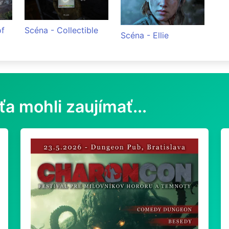
of
Scéna - Collectible
Scéna - Ellie
ťa mohli zaujímať...