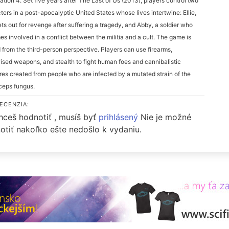
ation 4. Set five years after The Last of Us (2013), players control two
ters in a post-apocalyptic United States whose lives intertwine: Ellie,
ts out for revenge after suffering a tragedy, and Abby, a soldier who
s involved in a conflict between the militia and a cult. The game is
 from the third-person perspective. Players can use firearms,
ised weapons, and stealth to fight human foes and cannibalistic
res created from people who are infected by a mutated strain of the
ceps fungus.
ECENZIA:
hceš hodnotiť , musíš byť
prihlásený
Nie je možné
otiť nakoľko ešte nedošlo k vydaniu.