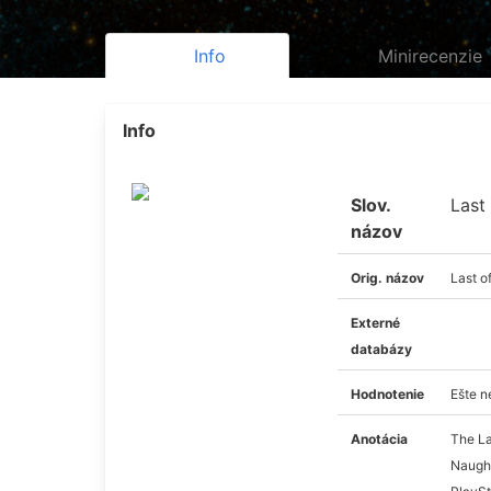
Info
Minirecenzie
Info
Slov.
Last 
názov
Orig. názov
Last of
Externé
databázy
Hodnotenie
Ešte 
Anotácia
The La
Naught