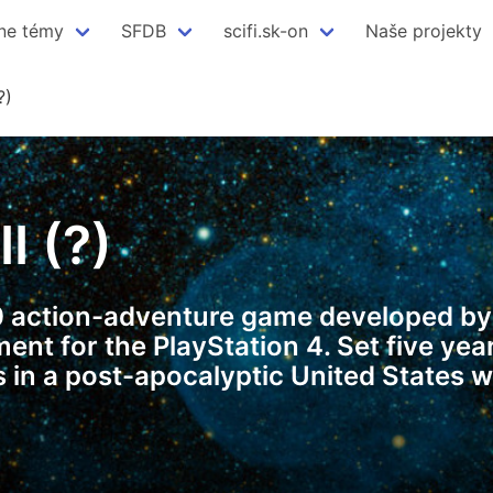
ne témy
SFDB
scifi.sk-on
Naše projekty
?)
I (?)
020 action-adventure game developed 
ent for the PlayStation 4. Set five year
 in a post-apocalyptic United States who