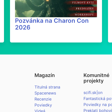
Pozvánka na Charon Con
2026
Magazín
Komunitné
projekty
Titulná strana
scifi.sk|on
Spacenews
Fantastická po
Recenzie
Poviedky na p
Poviedky
Preklati bohov
Videá