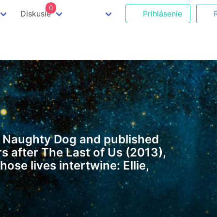
0
Diskusie
Prihlásenie
by Naughty Dog and published
s after The Last of Us (2013),
se lives intertwine: Ellie,