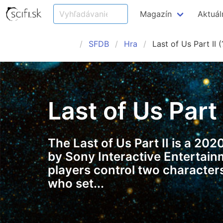
Magazín
Aktuál
SFDB
Hra
Last of Us Part II (
Last of Us Part I
The Last of Us Part II is a 2
by Sony Interactive Entertainm
players control two characters
who set...