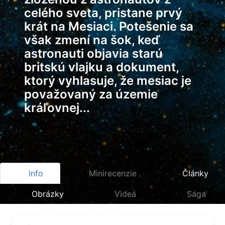
celého sveta, pristane prvý
krát na Mesiaci. Potešenie sa
však zmení na šok, keď
astronauti objavia starú
britskú vlajku a dokument,
ktorý vyhlasuje, že mesiac je
považovaný za územie
kráľovnej...
Info
Minirecenzie
Články
Obrázky
Videá
Sága