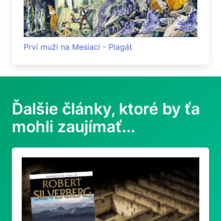
Prví muži na Mesiaci - Plagát
Ďalšie články, ktoré by ťa
mohli zaujímať...