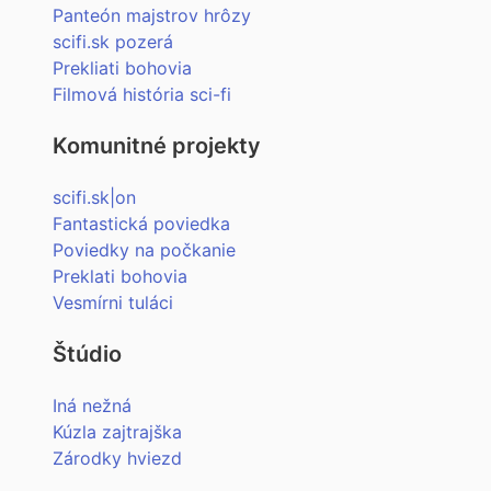
Panteón majstrov hrôzy
scifi.sk pozerá
Prekliati bohovia
Filmová história sci-fi
Komunitné projekty
scifi.sk|on
Fantastická poviedka
Poviedky na počkanie
Preklati bohovia
Vesmírni tuláci
Štúdio
Iná nežná
Kúzla zajtrajška
Zárodky hviezd