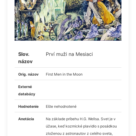
Slov.
Prví muži na Mesiaci
názov
Orig. názov
First Men in the Moon
Externé
databázy
Hodnotenie
Ešte nehodnotené
Anotácia
Na základe príbehu H.G. Wellsa. Svet je v
úžase, keď kozmické plavidlo s posádkou
zloženou z astronautov z celého sveta,