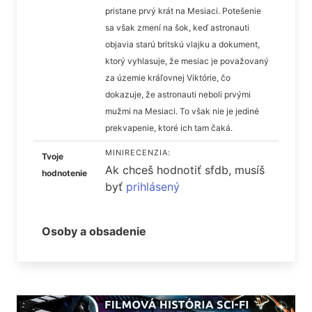
pristane prvý krát na Mesiaci. Potešenie
sa však zmení na šok, keď astronauti
objavia starú britskú vlajku a dokument,
ktorý vyhlasuje, že mesiac je považovaný
za územie kráľovnej Viktórie, čo
dokazuje, že astronauti neboli prvými
mužmi na Mesiaci. To však nie je jediné
prekvapenie, ktoré ich tam čaká.
MINIRECENZIA:
Tvoje
Ak chceš hodnotiť sfdb, musíš
hodnotenie
byť
prihlásený
Osoby a obsadenie