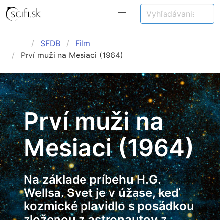
SFDB
Film
Prví muži na Mesiaci (1964)
Prví muži na
Mesiaci (1964)
Na základe príbehu H.G.
Wellsa. Svet je v úžase, keď
kozmické plavidlo s posádkou
zloženou z astronautov z