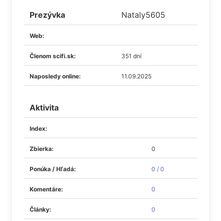
Prezývka
Nataly5605
Web:
Členom scifi.sk:
351 dní
Naposledy online:
11.09.2025
Aktivita
Index:
Zbierka:
0
Ponúka / Hľadá:
0 / 0
Komentáre:
0
Články:
0