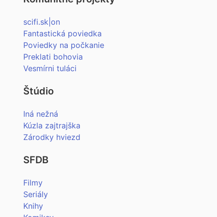
scifi.sk|on
Fantastická poviedka
Poviedky na počkanie
Preklati bohovia
Vesmírni tuláci
Štúdio
Iná nežná
Kúzla zajtrajška
Zárodky hviezd
SFDB
Filmy
Seriály
Knihy