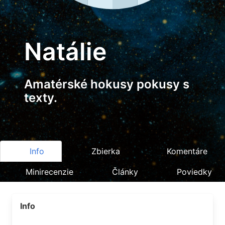
Natálie
Amatérské hokusy pokusy s
texty.
Info
Zbierka
Komentáre
Minirecenzie
Články
Poviedky
Info