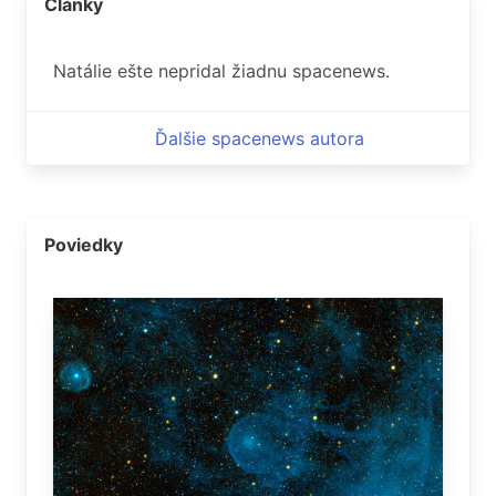
Články
Natálie ešte nepridal žiadnu spacenews.
Ďalšie spacenews autora
Poviedky