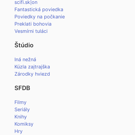
scifi.sk|on
Fantastická poviedka
Poviedky na počkanie
Preklati bohovia
Vesmírni tuláci
Štúdio
Iná nežná
Kúzla zajtrajška
Zárodky hviezd
SFDB
Filmy
Seriály
Knihy
Komiksy
Hry