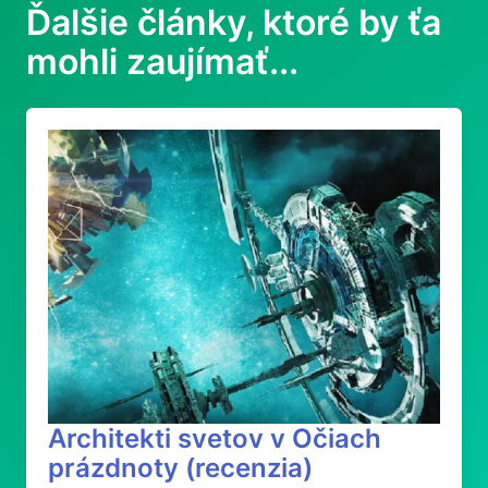
Ďalšie články, ktoré by ťa
mohli zaujímať...
Architekti svetov v Očiach
prázdnoty (recenzia)