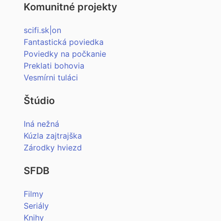
Komunitné projekty
scifi.sk|on
Fantastická poviedka
Poviedky na počkanie
Preklati bohovia
Vesmírni tuláci
Štúdio
Iná nežná
Kúzla zajtrajška
Zárodky hviezd
SFDB
Filmy
Seriály
Knihy