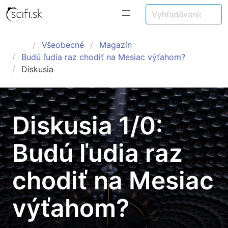
Všeobecné
Magazín
Budú ľudia raz chodiť na Mesiac výťahom?
Diskusia
Diskusia 1/0:
Budú ľudia raz
chodiť na Mesiac
výťahom?