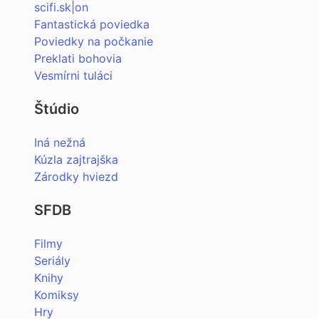
scifi.sk|on
Fantastická poviedka
Poviedky na počkanie
Preklati bohovia
Vesmírni tuláci
Štúdio
Iná nežná
Kúzla zajtrajška
Zárodky hviezd
SFDB
Filmy
Seriály
Knihy
Komiksy
Hry