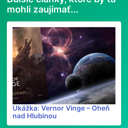
mohli zaujímať...
Ukážka: Vernor Vinge – Oheň
nad Hlubinou