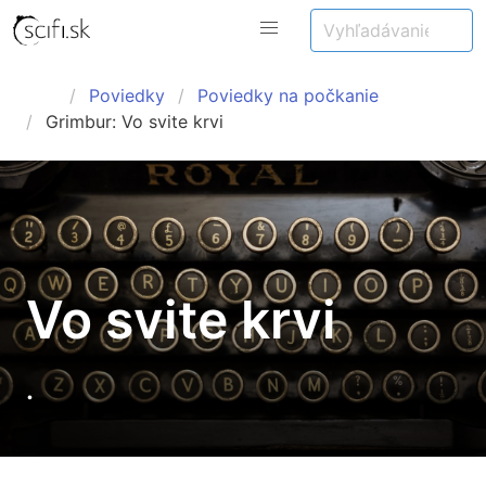
Poviedky
Poviedky na počkanie
Grimbur: Vo svite krvi
Vo svite krvi
.