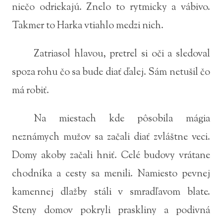
niečo odriekajú. Znelo to rytmicky a vábivo.
Takmer to Harka vtiahlo medzi nich.
Zatriasol hlavou, pretrel si oči a sledoval
spoza rohu čo sa bude diať ďalej. Sám netušil čo
má robiť.
Na miestach kde pôsobila mágia
neznámych mužov sa začali diať zvláštne veci.
Domy akoby začali hniť. Celé budovy vrátane
chodníka a cesty sa menili. Namiesto pevnej
kamennej dlažby stáli v smradľavom blate.
Steny domov pokryli praskliny a podivná