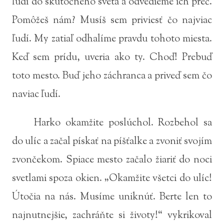
ľudí do skutočného sveta a odvedieme ich preč.
Pomôžeš nám? Musíš sem priviesť čo najviac
ľudí. My zatiaľ odhalíme pravdu tohoto miesta.
Keď sem prídu, uveria ako ty. Choď! Prebuď
toto mesto. Buď jeho záchranca a priveď sem čo
naviac ľudí.
Harko okamžite poslúchol. Rozbehol sa
do ulíc a začal pískať na píšťalke a zvoniť svojím
zvončekom. Spiace mesto začalo žiariť do noci
svetlami spoza okien. „Okamžite všetci do ulíc!
Útočia na nás. Musíme uniknúť. Berte len to
najnutnejšie, zachráňte si životy!“ vykrikoval