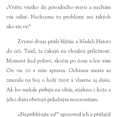
„Vráťte všetko do pôvodného stavu a nechám
vás odísť. Nechceme tu problémy ani takých
ako ste vy.“
Zvyšní dvaja prišli bližšie a hľadeli Harovi
do očí. Tušil, že čakajú na vhodnú príležitosť.
Moment keď poľaví, skočia po ňom a len sám
On vie čo s ním spravia. Ochrana mesta sa
zmenila na boj o holý život a vlastne aj dušu.
Ak ho niekde pribijú na oltár, stiahnu z kože a
jeho dušu obetujú pekelným mocnostiam.
„Nepribližujte sa!“ upozornil ich a pritlačil