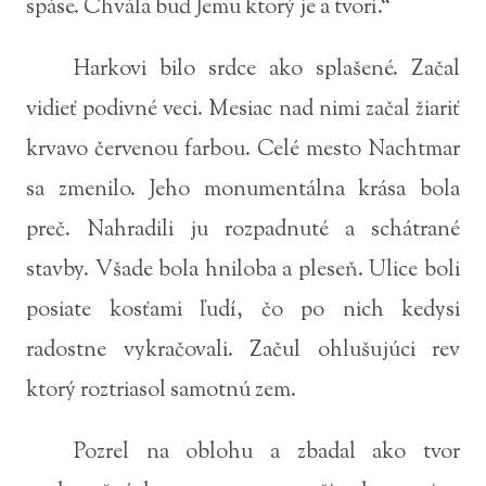
spáse. Chvála buď Jemu ktorý je a tvorí.“
Harkovi bilo srdce ako splašené. Začal
vidieť podivné veci. Mesiac nad nimi začal žiariť
krvavo červenou farbou. Celé mesto Nachtmar
sa zmenilo. Jeho monumentálna krása bola
preč. Nahradili ju rozpadnuté a schátrané
stavby. Všade bola hniloba a pleseň. Ulice boli
posiate kosťami ľudí, čo po nich kedysi
radostne vykračovali. Začul ohlušujúci rev
ktorý roztriasol samotnú zem.
Pozrel na oblohu a zbadal ako tvor