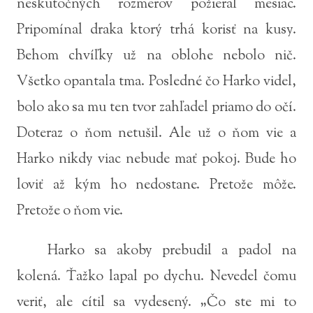
neskutočných rozmerov požieral mesiac.
Pripomínal draka ktorý trhá korisť na kusy.
Behom chvíľky už na oblohe nebolo nič.
Všetko opantala tma. Posledné čo Harko videl,
bolo ako sa mu ten tvor zahľadel priamo do očí.
Doteraz o ňom netušil. Ale už o ňom vie a
Harko nikdy viac nebude mať pokoj. Bude ho
loviť až kým ho nedostane. Pretože môže.
Pretože o ňom vie.
Harko sa akoby prebudil a padol na
kolená. Ťažko lapal po dychu. Nevedel čomu
veriť, ale cítil sa vydesený. „Čo ste mi to