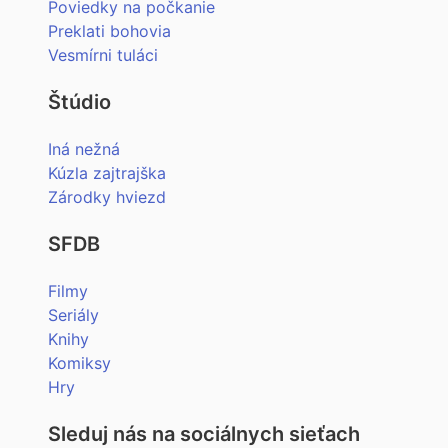
Poviedky na počkanie
Preklati bohovia
Vesmírni tuláci
Štúdio
Iná nežná
Kúzla zajtrajška
Zárodky hviezd
SFDB
Filmy
Seriály
Knihy
Komiksy
Hry
Sleduj nás na sociálnych sieťach