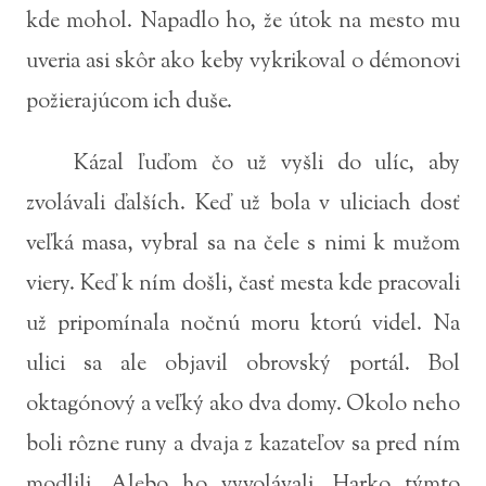
kde mohol. Napadlo ho, že útok na mesto mu
uveria asi skôr ako keby vykrikoval o démonovi
požierajúcom ich duše.
Kázal ľuďom čo už vyšli do ulíc, aby
zvolávali ďalších. Keď už bola v uliciach dosť
veľká masa, vybral sa na čele s nimi k mužom
viery. Keď k ním došli, časť mesta kde pracovali
už pripomínala nočnú moru ktorú videl. Na
ulici sa ale objavil obrovský portál. Bol
oktagónový a veľký ako dva domy. Okolo neho
boli rôzne runy a dvaja z kazateľov sa pred ním
modlili. Alebo ho vyvolávali. Harko týmto