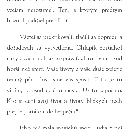
veciam nerozumel. Ten, s ktorým predtým
hovoril podišiel pred ľudí.
Všetci sa prekrikovali, tlačili sa dopredu a
dožadovali sa vysvetlenia. Chlapík roztiahol
ruky a začal nahlas rozprávať: „Hrozí vám osud
horší než smrť. Vaše životy a vaše duše zožerie
temný pán. Prišli sme vás spasiť. Toto čo tu
vidíte, je osud celého mesta. Už to započalo.
Kto si cení svoj život a životy blízkych nech
prejde portálom do bezpečia.“
Jeho reč mala magickú moc. Ľudia z nej