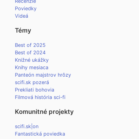
Recenzie
Poviedky
Videá
Témy
Best of 2025
Best of 2024
Knižné ukážky
Knihy mesiaca
Panteón majstrov hrôzy
scifi.sk pozerá
Prekliati bohovia
Filmová história sci-fi
Komunitné projekty
scifi.sk|on
Fantastická poviedka