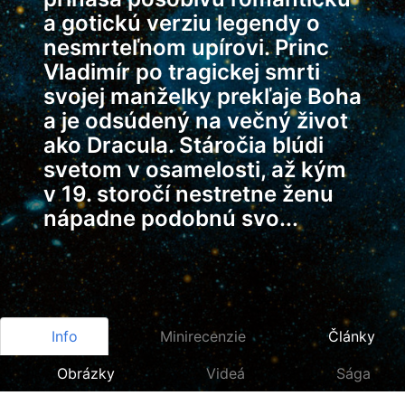
a gotickú verziu legendy o
nesmrteľnom upírovi. Princ
Vladimír po tragickej smrti
svojej manželky prekľaje Boha
a je odsúdený na večný život
ako Dracula. Stáročia blúdi
svetom v osamelosti, až kým
v 19. storočí nestretne ženu
nápadne podobnú svo...
Info
Minirecenzie
Články
Obrázky
Videá
Sága