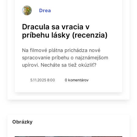
Drea
Dracula sa vracia v
príbehu lásky (recenzia)
Na filmové plátna prichádza nové
spracovanie príbehu o najznámejšom
upírovi. Necháte sa tiež okúzliť?
5.11.2025 8:00
0 komentárov
Obrázky