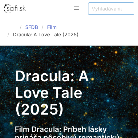
SFDB
Film
Dracula: A Love Tale (2025)
Dracula: A
Love Tale
(2025)
Film Dracula: Príbeh lásky
prináša pôsobivú romantickú