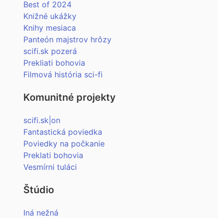
Best of 2024
Knižné ukážky
Knihy mesiaca
Panteón majstrov hrôzy
scifi.sk pozerá
Prekliati bohovia
Filmová história sci-fi
Komunitné projekty
scifi.sk|on
Fantastická poviedka
Poviedky na počkanie
Preklati bohovia
Vesmírni tuláci
Štúdio
Iná nežná