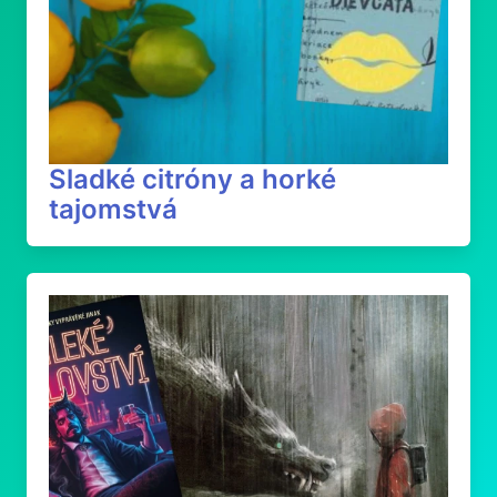
Sladké citróny a horké
tajomstvá