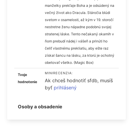
manželky prekľaje Boha a je odsúdený na
večný život ako Dracula. Stáročia blúdi
svetom v osamelosti, až kým v 19. storočí
nestretne ženu nápadne podobnú svojej
stratenej láske. Tento nečakaný okamih v
ňom prebudí nádej i vášeň a prinúti ho
čeliť vlastnému prekliatiu, aby ešte raz
získal šancu na lásku, za ktorú je ochotný
obetovať všetko. (Magic Box)
MINIRECENZIA:
Tvoje
Ak chceš hodnotiť sfdb, musíš
hodnotenie
byť
prihlásený
Osoby a obsadenie