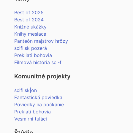
Best of 2025
Best of 2024
Knižné ukážky
Knihy mesiaca
Panteón majstrov hrôzy
scifi.sk pozerá
Prekliati bohovia
Filmová história sci-fi
Komunitné projekty
scifi.sk|on
Fantastická poviedka
Poviedky na počkanie
Preklati bohovia
Vesmírni tuláci
Štúdio