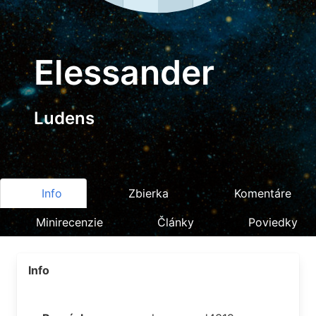
Elessander
Ludens
Info
Zbierka
Komentáre
Minirecenzie
Články
Poviedky
Info