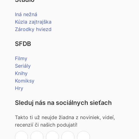
Iná nežná
Kúzla zajtrajška
Zárodky hviezd
SFDB
Filmy
Seriály
Knihy
Komiksy
Hry
Sleduj nás na sociálnych sieťach
Takto ti už neujde žiadna z noviniek, videí,
recenzií či našich podujatí!