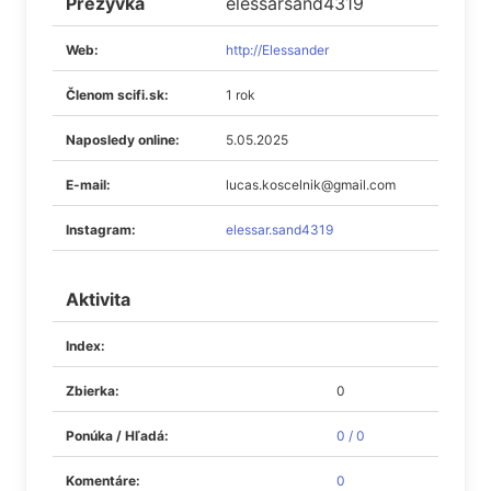
Prezývka
elessarsand4319
Web:
http://Elessander
Členom scifi.sk:
1 rok
Naposledy online:
5.05.2025
E-mail:
lucas.koscelnik@gmail.com
Instagram:
elessar.sand4319
Aktivita
Index:
Zbierka:
0
Ponúka / Hľadá:
0 / 0
Komentáre:
0