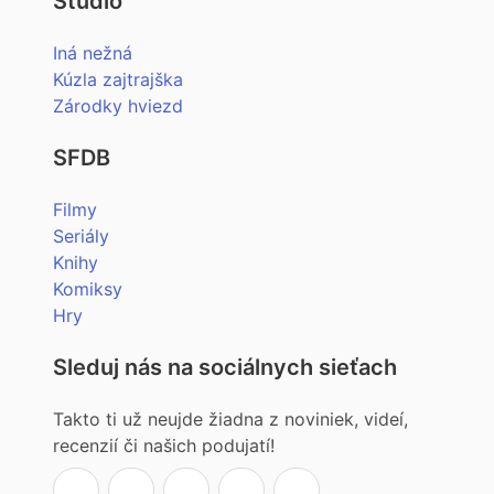
Štúdio
Iná nežná
Kúzla zajtrajška
Zárodky hviezd
SFDB
Filmy
Seriály
Knihy
Komiksy
Hry
Sleduj nás na sociálnych sieťach
Takto ti už neujde žiadna z noviniek, videí,
recenzií či našich podujatí!