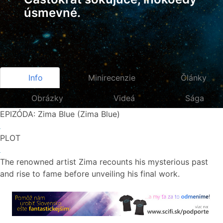
úsmevné.
Info
Minirecenzie
Články
Obrázky
Videá
Sága
EPIZÓDA: Zima Blue (Zima Blue)
PLOT
The renowned artist Zima recounts his mysterious past
and rise to fame before unveiling his final work.