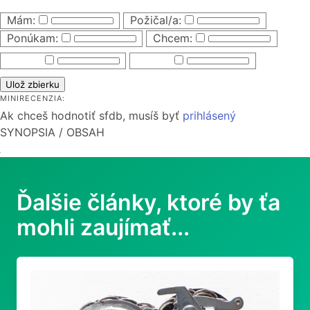
Mám:
Požičal/a:
Ponúkam:
Chcem:
Ulož zbierku
MINIRECENZIA:
Ak chceš hodnotiť sfdb, musíš byť
prihlásený
SYNOPSIA / OBSAH
Ďalšie články, ktoré by ťa
mohli zaujímať...