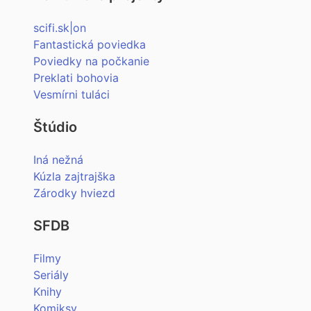
scifi.sk|on
Fantastická poviedka
Poviedky na počkanie
Preklati bohovia
Vesmírni tuláci
Štúdio
Iná nežná
Kúzla zajtrajška
Zárodky hviezd
SFDB
Filmy
Seriály
Knihy
Komiksy