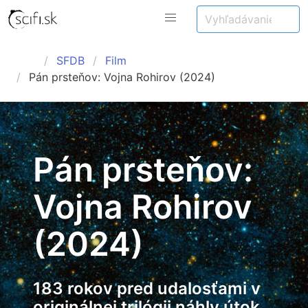
SFDB
Film
Pán prsteňov: Vojna Rohirov (2024)
Pán prsteňov:
Vojna Rohirov
(2024)
183 rokov pred udalosťami v
originálnej trilógii náhly útok