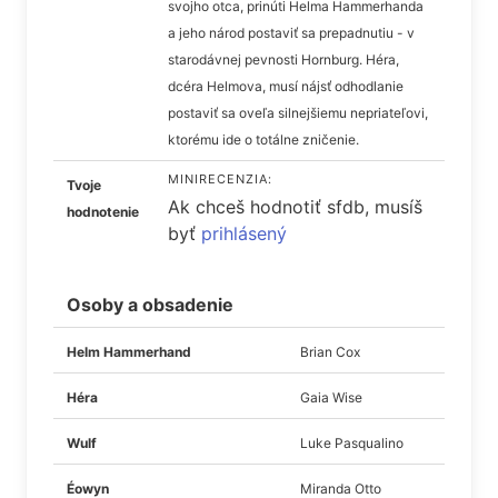
svojho otca, prinúti Helma Hammerhanda
a jeho národ postaviť sa prepadnutiu - v
starodávnej pevnosti Hornburg. Héra,
dcéra Helmova, musí nájsť odhodlanie
postaviť sa oveľa silnejšiemu nepriateľovi,
ktorému ide o totálne zničenie.
MINIRECENZIA:
Tvoje
Ak chceš hodnotiť sfdb, musíš
hodnotenie
byť
prihlásený
Osoby a obsadenie
Helm Hammerhand
Brian Cox
Héra
Gaia Wise
Wulf
Luke Pasqualino
Éowyn
Miranda Otto