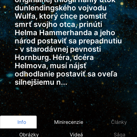
dunlendingského vojvodu
Wulfa, ktorý chce pomstiť
smrť svojho otca, prinúti
Helma Hammerhanda a jeho
národ postaviť sa prepadnutiu
- v starodávnej pevnosti
Hornburg. Héra, dcéra
Helmova, musí nájsť
odhodlanie postaviť sa oveľa
silnejšiemu n...
Info
Minirecenzie
Články
Obrázky
Videá
Sága