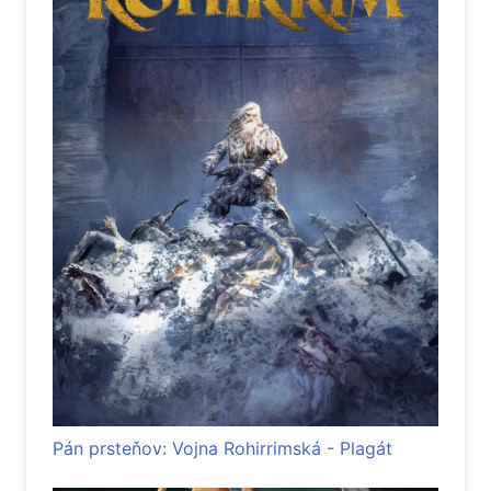
Pán prsteňov: Vojna Rohirrimská - Plagát