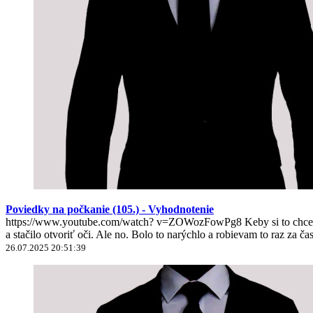
Poviedky na počkanie (105.) - Vyhodnotenie
https://www.youtube.com/watch? v=ZOWozFowPg8 Keby si to chcel nie
a stačilo otvoriť oči. Ale no. Bolo to narýchlo a robievam to raz za ča
26.07.2025 20:51:39