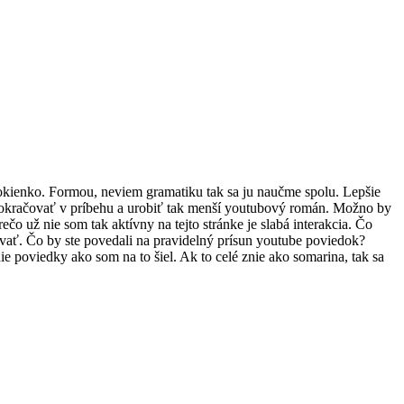
okienko. Formou, neviem gramatiku tak sa ju naučme spolu. Lepšie
 pokračovať v príbehu a urobiť tak menší youtubový román. Možno by
čo už nie som tak aktívny na tejto stránke je slabá interakcia. Čo
ovať. Čo by ste povedali na pravidelný prísun youtube poviedok?
 poviedky ako som na to šiel. Ak to celé znie ako somarina, tak sa