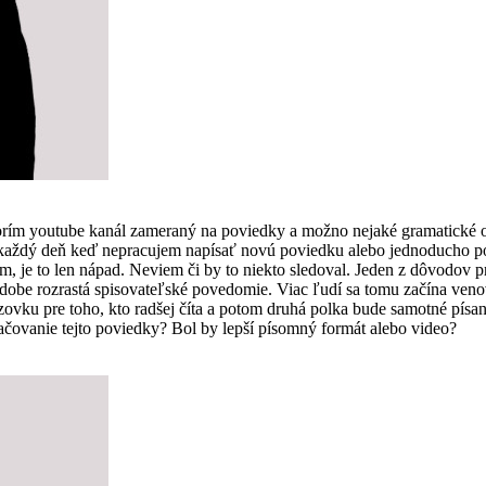
vorím youtube kanál zameraný na poviedky a možno nejaké gramatické 
som každý deň keď nepracujem napísať novú poviedku alebo jednoducho
, je to len nápad. Neviem či by to niekto sledoval. Jeden z dôvodov pre
 dobe rozrastá spisovateľské povedomie. Viac ľudí sa tomu začína ven
vku pre toho, kto radšej číta a potom druhá polka bude samotné písanie
čovanie tejto poviedky? Bol by lepší písomný formát alebo video?