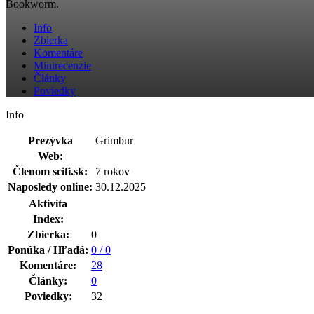
Bookworm.
Info
Zbierka
Komentáre
Minirecenzie
Články
Poviedky
Info
Prezývka
Grimbur
Web:
Členom scifi.sk:
7 rokov
Naposledy online:
30.12.2025
Aktivita
Index:
Zbierka:
0
Ponúka / Hľadá:
0 / 0
Komentáre:
28
Články:
0
Poviedky:
32