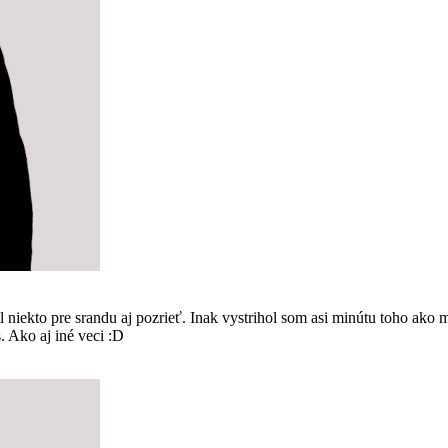
kto pre srandu aj pozrieť. Inak vystrihol som asi minútu toho ako m
s. Ako aj iné veci :D