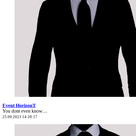
Event HorizonT
You dont even know…
25.09.2023 14:28:17