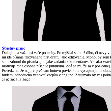
Šťastný princ
Ďakujem a vážim si vaše postrehy. Premýšľal som už dlho, či nevyt
mi ide písanie takzvaného first draftu, ako editovanie. Mohol by 
som zahrnul do písania aj nejaké zadania z komentárov. Ale ako vravím
motivuje mňa osobne písať je publikum. Zdá sa mi, že sa v poslednej
Povedzme, že najprv prečítam hotovú poviedku a vycapím ju na obrazo
budem jednoducho venovať esejám v angline. Zaujímalo by vás pokra
28.07.2025 18:56:27