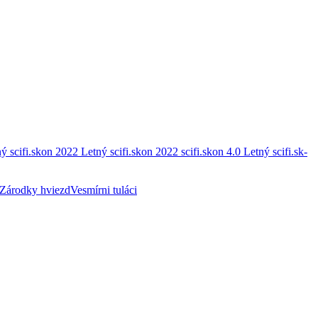
ý scifi.skon 2022
Letný scifi.skon 2022
scifi.skon 4.0
Letný scifi.sk-
Zárodky hviezd
Vesmírni tuláci