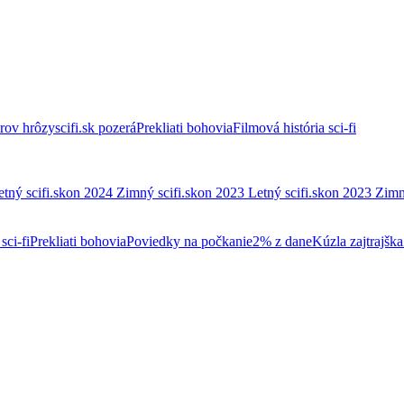
trov hrôzy
scifi.sk pozerá
Prekliati bohovia
Filmová história sci-fi
etný scifi.skon 2024
Zimný scifi.skon 2023
Letný scifi.skon 2023
Zimn
sci-fi
Prekliati bohovia
Poviedky na počkanie
2% z dane
Kúzla zajtrajška