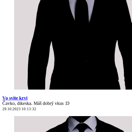
Vo svite krvi
Čavko, dikeska. Máš dobrý vkus :D
29.10.2023 10:13:32