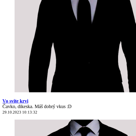
Vo svite krvi
Čavko, dikeska. Máš dobrý vkus :D
29.10.2023 10:13:32