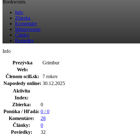
Bookworm.
Info
Zbierka
Komentáre
Minirecenzie
Články
Poviedky
Info
Prezývka
Grimbur
Web:
Členom scifi.sk:
7 rokov
Naposledy online:
30.12.2025
Aktivita
Index:
Zbierka:
0
Ponúka / Hľadá:
0 / 0
Komentáre:
28
Články:
0
Poviedky:
32