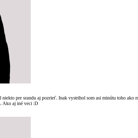
kto pre srandu aj pozrieť. Inak vystrihol som asi minútu toho ako m
s. Ako aj iné veci :D