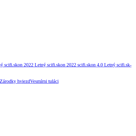
ý scifi.skon 2022
Letný scifi.skon 2022
scifi.skon 4.0
Letný scifi.sk-
Zárodky hviezd
Vesmírni tuláci