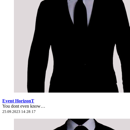
Event HorizonT
You dont even know…
25.09.2023 14:28:17