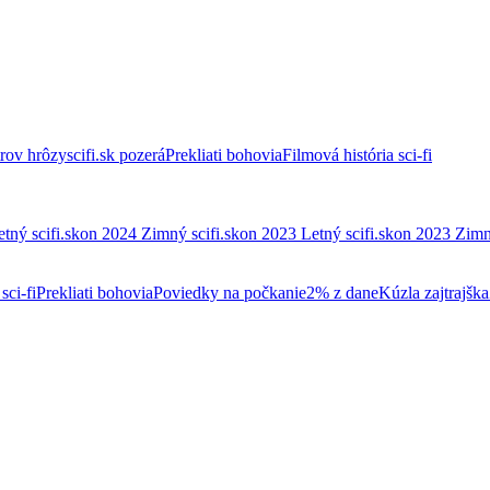
trov hrôzy
scifi.sk pozerá
Prekliati bohovia
Filmová história sci-fi
etný scifi.skon 2024
Zimný scifi.skon 2023
Letný scifi.skon 2023
Zimn
sci-fi
Prekliati bohovia
Poviedky na počkanie
2% z dane
Kúzla zajtrajška