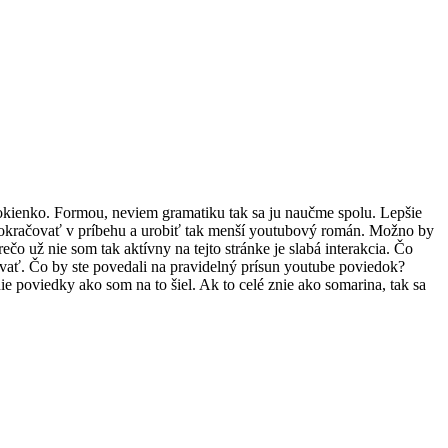
okienko. Formou, neviem gramatiku tak sa ju naučme spolu. Lepšie
 pokračovať v príbehu a urobiť tak menší youtubový román. Možno by
čo už nie som tak aktívny na tejto stránke je slabá interakcia. Čo
ovať. Čo by ste povedali na pravidelný prísun youtube poviedok?
 poviedky ako som na to šiel. Ak to celé znie ako somarina, tak sa