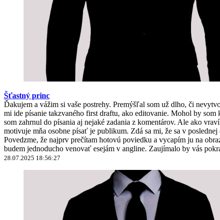
Šťastný princ
Ďakujem a vážim si vaše postrehy. Premýšľal som už dlho, či nevyt
mi ide písanie takzvaného first draftu, ako editovanie. Mohol by 
som zahrnul do písania aj nejaké zadania z komentárov. Ale ako vravím
motivuje mňa osobne písať je publikum. Zdá sa mi, že sa v poslednej
Povedzme, že najprv prečítam hotovú poviedku a vycapím ju na obrazo
budem jednoducho venovať esejám v angline. Zaujímalo by vás pokra
28.07.2025 18:56:27