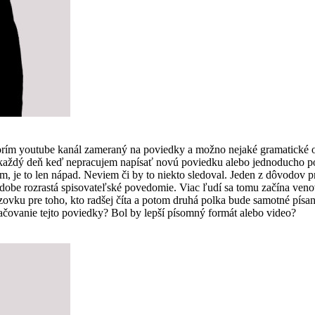
vorím youtube kanál zameraný na poviedky a možno nejaké gramatické 
som každý deň keď nepracujem napísať novú poviedku alebo jednoducho
, je to len nápad. Neviem či by to niekto sledoval. Jeden z dôvodov pre
 dobe rozrastá spisovateľské povedomie. Viac ľudí sa tomu začína ven
vku pre toho, kto radšej číta a potom druhá polka bude samotné písanie
čovanie tejto poviedky? Bol by lepší písomný formát alebo video?