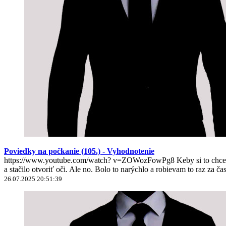
Poviedky na počkanie (105.) - Vyhodnotenie
https://www.youtube.com/watch? v=ZOWozFowPg8 Keby si to chcel nie
a stačilo otvoriť oči. Ale no. Bolo to narýchlo a robievam to raz za ča
26.07.2025 20:51:39