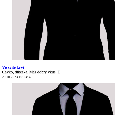
Vo svite krvi
Čavko, dikeska. Máš dobrý vkus :D
29.10.2023 10:13:32