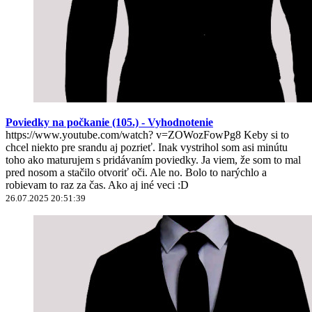
Poviedky na počkanie (105.) - Vyhodnotenie
https://www.youtube.com/watch? v=ZOWozFowPg8 Keby si to
chcel niekto pre srandu aj pozrieť. Inak vystrihol som asi minútu
toho ako maturujem s pridávaním poviedky. Ja viem, že som to mal
pred nosom a stačilo otvoriť oči. Ale no. Bolo to narýchlo a
robievam to raz za čas. Ako aj iné veci :D
26.07.2025 20:51:39