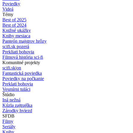
Poviedky
Videá
Témy
Best of 2025
Best of 2024
Knižné ukážky
Knihy mesiaca
Panteón majstrov hrôzy
scifi.sk pozerá
Prekliati bohovia
Filmová história sci-fi
Komunitné projekty
scifi.sk|on
Fantastická poviedka
Poviedky na počkanie
Preklati bohovia
Vesmírni tuláci
Štúdio
Iná nežná
Kúzla zajtrajška
Zárodky hviezd
SFDB
Filmy
Seriály
Knihy