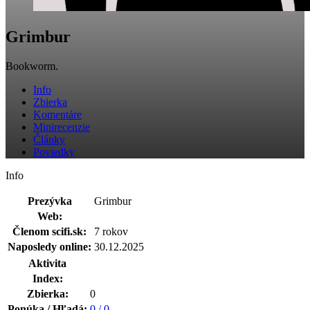
Grimbur
Bookworm.
Info
Zbierka
Komentáre
Minirecenzie
Články
Poviedky
Info
Prezývka
Grimbur
Web:
Členom scifi.sk:
7 rokov
Naposledy online:
30.12.2025
Aktivita
Index:
Zbierka:
0
Ponúka / Hľadá:
0 / 0