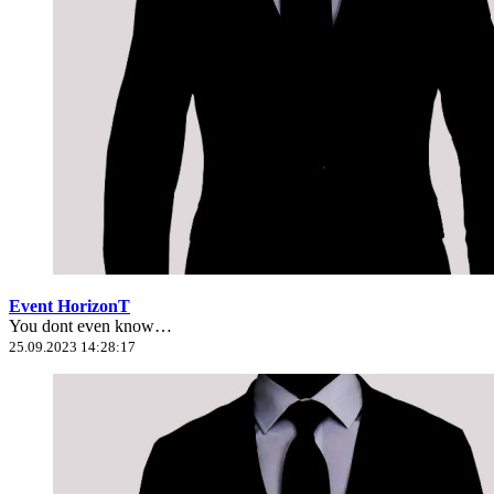
Event HorizonT
You dont even know…
25.09.2023 14:28:17