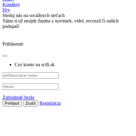
Komiksy
Hry
Sleduj nás na sociálnych sieťach
Takto ti už neujde žiadna z noviniek, videí, recenzií či našich
podujatí!
Prihlásenie
Cez konto na scifi.sk
Zabudnuté heslo
Registrácia
Prihlásiť
Zrušiť