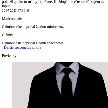
pokazil aj ako to má byť správne. Každopádne ešte raz ďakujem za
input.
29.07.2023 07:36:48
Minirecenzie
Grimbur ešte nepridal žiadnu minirecenziu.
Články
Grimbur ešte nepridal žiadnu spacenews.
Ďalšie spacenews autora
Poviedky