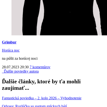
Grimbur
Horúca noc
na púšti za horúcej noci
28.07.2023 20:30
7 komentárov
Ďalšie poviedky autora
Ďalšie články, ktoré by ťa mohli
zaujímať...
Fantastická poviedka – 2. kolo 2026 – Vyhodnotenie
Odysea: Rozlúčka so svetom gréckych bájí