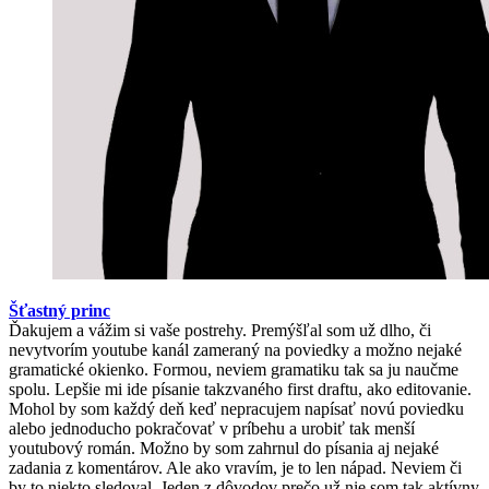
Šťastný princ
Ďakujem a vážim si vaše postrehy. Premýšľal som už dlho, či
nevytvorím youtube kanál zameraný na poviedky a možno nejaké
gramatické okienko. Formou, neviem gramatiku tak sa ju naučme
spolu. Lepšie mi ide písanie takzvaného first draftu, ako editovanie.
Mohol by som každý deň keď nepracujem napísať novú poviedku
alebo jednoducho pokračovať v príbehu a urobiť tak menší
youtubový román. Možno by som zahrnul do písania aj nejaké
zadania z komentárov. Ale ako vravím, je to len nápad. Neviem či
by to niekto sledoval. Jeden z dôvodov prečo už nie som tak aktívny