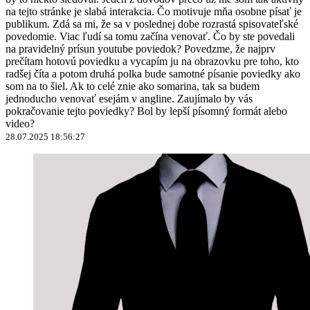
na tejto stránke je slabá interakcia. Čo motivuje mňa osobne písať je
publikum. Zdá sa mi, že sa v poslednej dobe rozrastá spisovateľské
povedomie. Viac ľudí sa tomu začína venovať. Čo by ste povedali
na pravidelný prísun youtube poviedok? Povedzme, že najprv
prečítam hotovú poviedku a vycapím ju na obrazovku pre toho, kto
radšej číta a potom druhá polka bude samotné písanie poviedky ako
som na to šiel. Ak to celé znie ako somarina, tak sa budem
jednoducho venovať esejám v angline. Zaujímalo by vás
pokračovanie tejto poviedky? Bol by lepší písomný formát alebo
video?
28.07.2025 18:56:27