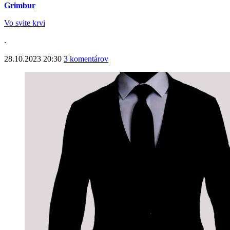
Grimbur
Vo svite krvi
.
28.10.2023 20:30
3 komentárov