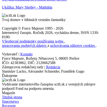
Ukážka: Mary Shelley - Mathilda
Tvoj domov v hlbinách vesmíru fantastiky
Copyright © Force Majeure 1995 - 2026
Internetový časopis. Ročník 2026, vychádza denne, ISSN 1339-
8180.
Všeobecné podmienky používania webu
,
spracovania osobných údajov
a
uchovávania súborov cookies
.
Vydavateľ |
Kontakt
Force Majeure, Boženy Němcovej 5, 08005 Prešov
IČO: 42383862, DIČ: 2120662588
Zástupcovia redakčnej rady |
Redakcia
Stanislav Lacko, Alexander Schneider, František Gago
Ďakujeme
Vydávanie internetového časopisu scifi.sk z verejných zdrojov
podporil Fond na podporu umenia.
Magazín
Titulná strana
Spacenews
Recenzie