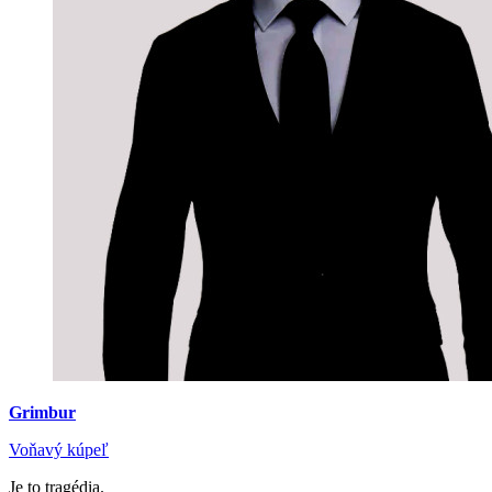
Grimbur
Voňavý kúpeľ
Je to tragédia.