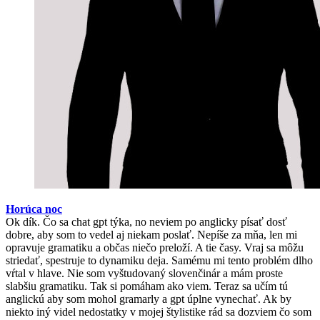
Horúca noc
Ok dík. Čo sa chat gpt týka, no neviem po anglicky písať dosť
dobre, aby som to vedel aj niekam poslať. Nepíše za mňa, len mi
opravuje gramatiku a občas niečo preloží. A tie časy. Vraj sa môžu
striedať, spestruje to dynamiku deja. Samému mi tento problém dlho
vŕtal v hlave. Nie som vyštudovaný slovenčinár a mám proste
slabšiu gramatiku. Tak si pomáham ako viem. Teraz sa učím tú
anglickú aby som mohol gramarly a gpt úplne vynechať. Ak by
niekto iný videl nedostatky v mojej štylistike rád sa dozviem čo som