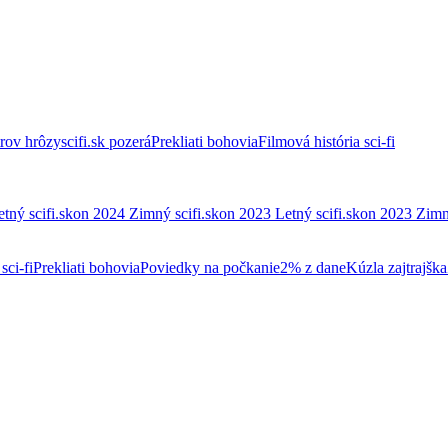
trov hrôzy
scifi.sk pozerá
Prekliati bohovia
Filmová história sci-fi
etný scifi.skon 2024
Zimný scifi.skon 2023
Letný scifi.skon 2023
Zimn
sci-fi
Prekliati bohovia
Poviedky na počkanie
2% z dane
Kúzla zajtrajška