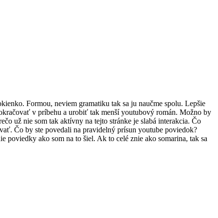
okienko. Formou, neviem gramatiku tak sa ju naučme spolu. Lepšie
 pokračovať v príbehu a urobiť tak menší youtubový román. Možno by
čo už nie som tak aktívny na tejto stránke je slabá interakcia. Čo
ovať. Čo by ste povedali na pravidelný prísun youtube poviedok?
 poviedky ako som na to šiel. Ak to celé znie ako somarina, tak sa