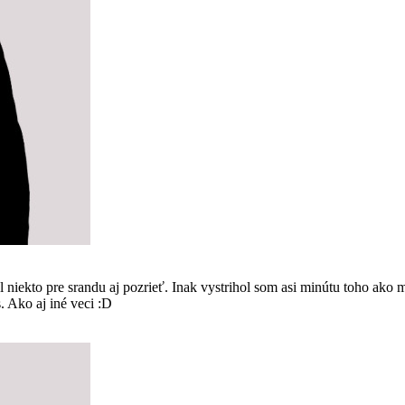
kto pre srandu aj pozrieť. Inak vystrihol som asi minútu toho ako m
s. Ako aj iné veci :D