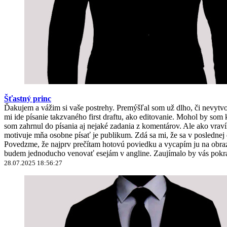
Šťastný princ
Ďakujem a vážim si vaše postrehy. Premýšľal som už dlho, či nevyt
mi ide písanie takzvaného first draftu, ako editovanie. Mohol by 
som zahrnul do písania aj nejaké zadania z komentárov. Ale ako vravím
motivuje mňa osobne písať je publikum. Zdá sa mi, že sa v poslednej
Povedzme, že najprv prečítam hotovú poviedku a vycapím ju na obrazo
budem jednoducho venovať esejám v angline. Zaujímalo by vás pokra
28.07.2025 18:56:27