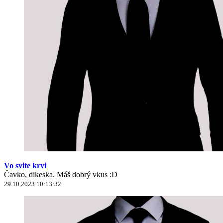
Vo svite krvi
Čavko, dikeska. Máš dobrý vkus :D
29.10.2023 10:13:32