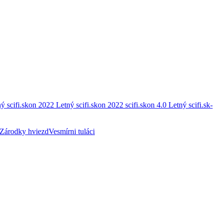
ý scifi.skon 2022
Letný scifi.skon 2022
scifi.skon 4.0
Letný scifi.sk-
Zárodky hviezd
Vesmírni tuláci