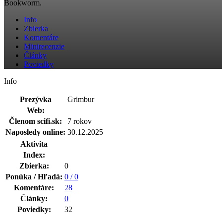
Bookworm.
Info
Zbierka
Komentáre
Minirecenzie
Články
Poviedky
Info
Prezývka
Grimbur
Web:
Členom scifi.sk:
7 rokov
Naposledy online:
30.12.2025
Aktivita
Index:
Zbierka:
0
Ponúka / Hľadá:
0 / 0
Komentáre:
28
Články:
0
Poviedky:
32