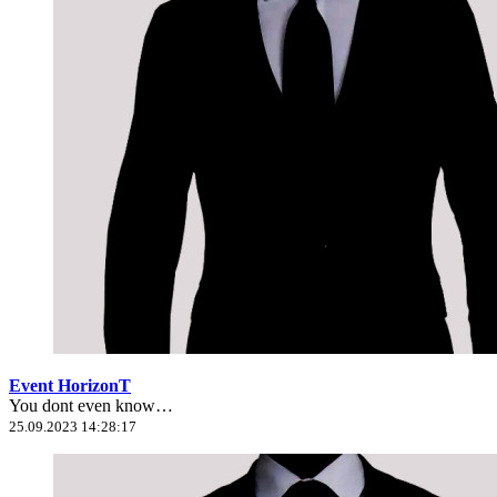
Event HorizonT
You dont even know…
25.09.2023 14:28:17