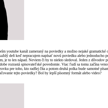
vorím youtube kanál zameraný na poviedky a možno nejaké gramatické 
som každý deň keď nepracujem napísať novú poviedku alebo jednoducho
, je to len nápad. Neviem či by to niekto sledoval. Jeden z dôvodov pre
 dobe rozrastá spisovateľské povedomie. Viac ľudí sa tomu začína ven
vku pre toho, kto radšej číta a potom druhá polka bude samotné písanie
čovanie tejto poviedky? Bol by lepší písomný formát alebo video?