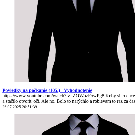
Poviedky na počkanie (105.) - Vyhodnotenie
https://www.youtube.com/watch? v=ZOWozFowPg8 Keby si to chcel nie
a stačilo otvoriť oči. Ale no. Bolo to narýchlo a robievam to raz za ča
26.07.2025 20:51:39