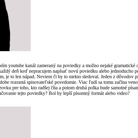
vorím youtube kanál zameraný na poviedky a možno nejaké gramatické 
som každý deň keď nepracujem napísať novú poviedku alebo jednoducho
, je to len nápad. Neviem či by to niekto sledoval. Jeden z dôvodov pre
 dobe rozrastá spisovateľské povedomie. Viac ľudí sa tomu začína ven
vku pre toho, kto radšej číta a potom druhá polka bude samotné písanie
čovanie tejto poviedky? Bol by lepší písomný formát alebo video?