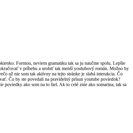
okienko. Formou, neviem gramatiku tak sa ju naučme spolu. Lepšie
 pokračovať v príbehu a urobiť tak menší youtubový román. Možno by
čo už nie som tak aktívny na tejto stránke je slabá interakcia. Čo
ovať. Čo by ste povedali na pravidelný prísun youtube poviedok?
 poviedky ako som na to šiel. Ak to celé znie ako somarina, tak sa