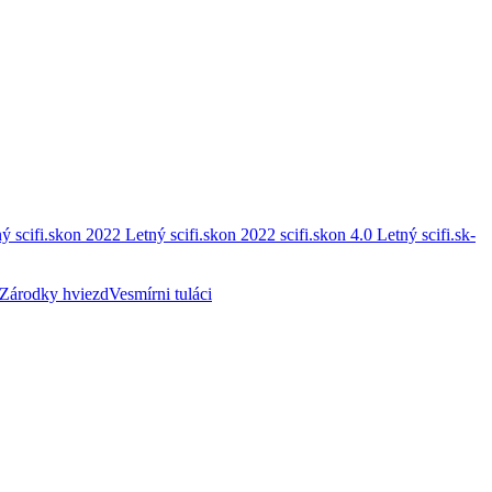
ý scifi.skon 2022
Letný scifi.skon 2022
scifi.skon 4.0
Letný scifi.sk-
Zárodky hviezd
Vesmírni tuláci