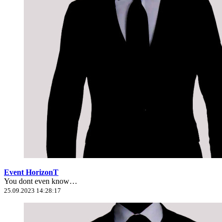
Event HorizonT
You dont even know…
25.09.2023 14:28:17