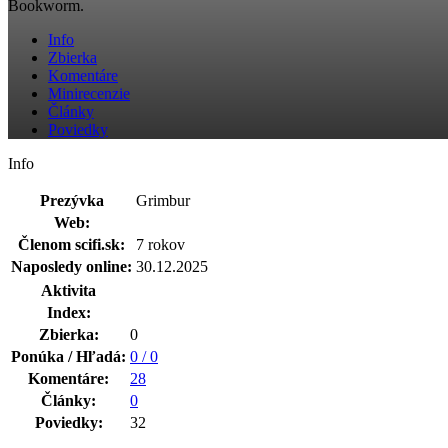
Bookworm.
Info
Zbierka
Komentáre
Minirecenzie
Články
Poviedky
Info
Prezývka
Grimbur
Web:
Členom scifi.sk:
7 rokov
Naposledy online:
30.12.2025
Aktivita
Index:
Zbierka:
0
Ponúka / Hľadá:
0 / 0
Komentáre:
28
Články:
0
Poviedky:
32