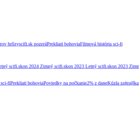
trov hrôzy
scifi.sk pozerá
Prekliati bohovia
Filmová história sci-fi
etný scifi.skon 2024
Zimný scifi.skon 2023
Letný scifi.skon 2023
Zimn
sci-fi
Prekliati bohovia
Poviedky na počkanie
2% z dane
Kúzla zajtrajška