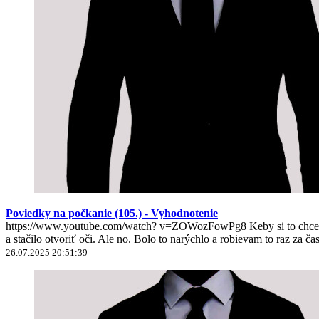
Poviedky na počkanie (105.) - Vyhodnotenie
https://www.youtube.com/watch? v=ZOWozFowPg8 Keby si to chcel nie
a stačilo otvoriť oči. Ale no. Bolo to narýchlo a robievam to raz za ča
26.07.2025 20:51:39