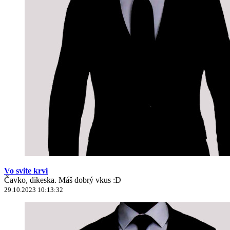
Vo svite krvi
Čavko, dikeska. Máš dobrý vkus :D
29.10.2023 10:13:32