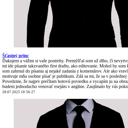
Šťastný princ
Ďakujem a vážim si vaše postrehy. Premýšľal som už dlho, či nevyt
mi ide písanie takzvaného first draftu, ako editovanie. Mohol by 
som zahrnul do písania aj nejaké zadania z komentárov. Ale ako vravím
motivuje mňa osobne písať je publikum. Zdá sa mi, že sa v poslednej
Povedzme, že najprv prečítam hotovú poviedku a vycapím ju na obrazo
budem jednoducho venovať esejám v angline. Zaujímalo by vás pokra
28.07.2025 18:56:27