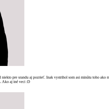
kto pre srandu aj pozrieť. Inak vystrihol som asi minútu toho ako m
s. Ako aj iné veci :D