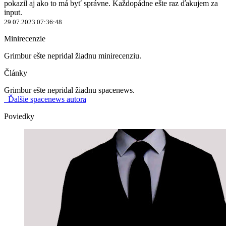
pokazil aj ako to má byť správne. Každopádne ešte raz ďakujem za
input.
29.07.2023 07:36:48
Minirecenzie
Grimbur ešte nepridal žiadnu minirecenziu.
Články
Grimbur ešte nepridal žiadnu spacenews.
Ďalšie spacenews autora
Poviedky