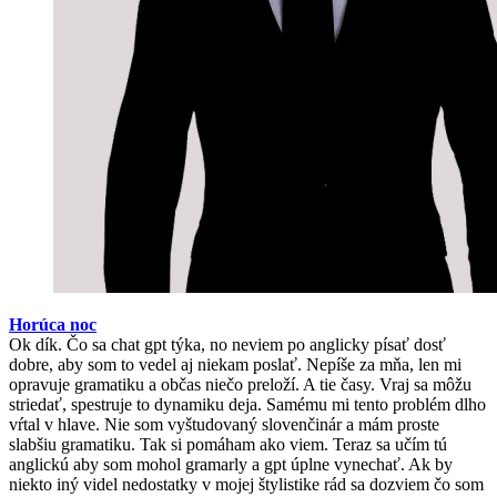
Horúca noc
Ok dík. Čo sa chat gpt týka, no neviem po anglicky písať dosť
dobre, aby som to vedel aj niekam poslať. Nepíše za mňa, len mi
opravuje gramatiku a občas niečo preloží. A tie časy. Vraj sa môžu
striedať, spestruje to dynamiku deja. Samému mi tento problém dlho
vŕtal v hlave. Nie som vyštudovaný slovenčinár a mám proste
slabšiu gramatiku. Tak si pomáham ako viem. Teraz sa učím tú
anglickú aby som mohol gramarly a gpt úplne vynechať. Ak by
niekto iný videl nedostatky v mojej štylistike rád sa dozviem čo som