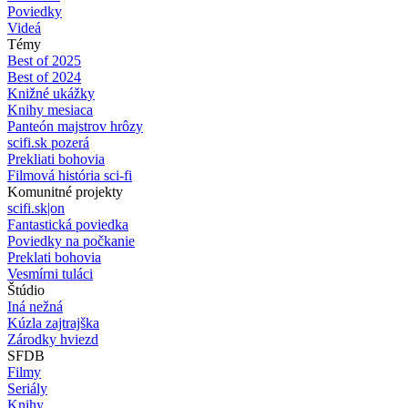
Poviedky
Videá
Témy
Best of 2025
Best of 2024
Knižné ukážky
Knihy mesiaca
Panteón majstrov hrôzy
scifi.sk pozerá
Prekliati bohovia
Filmová história sci-fi
Komunitné projekty
scifi.sk|on
Fantastická poviedka
Poviedky na počkanie
Preklati bohovia
Vesmírni tuláci
Štúdio
Iná nežná
Kúzla zajtrajška
Zárodky hviezd
SFDB
Filmy
Seriály
Knihy