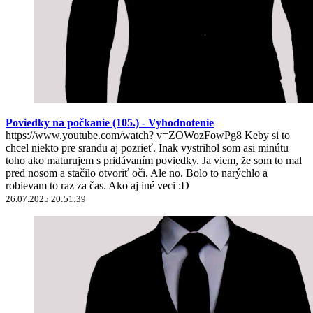
Poviedky na počkanie (105.) - Vyhodnotenie
https://www.youtube.com/watch? v=ZOWozFowPg8 Keby si to
chcel niekto pre srandu aj pozrieť. Inak vystrihol som asi minútu
toho ako maturujem s pridávaním poviedky. Ja viem, že som to mal
pred nosom a stačilo otvoriť oči. Ale no. Bolo to narýchlo a
robievam to raz za čas. Ako aj iné veci :D
26.07.2025 20:51:39