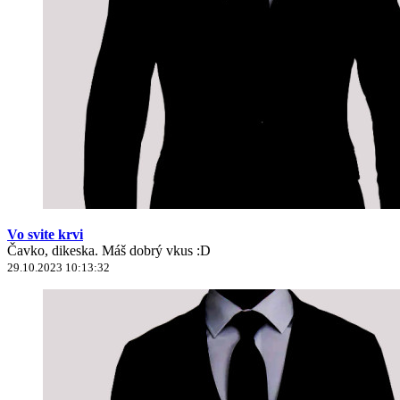
Vo svite krvi
Čavko, dikeska. Máš dobrý vkus :D
29.10.2023 10:13:32