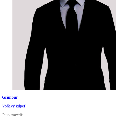
Grimbur
Voňavý kúpeľ
Je to tragédia.