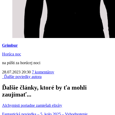
Grimbur
Horúca noc
na púšti za horúcej noci
28.07.2023 20:30
7 komentárov
Ďalšie poviedky autora
Ďalšie články, ktoré by ťa mohli
zaujímať...
Alchymisti poriadne zamiešali elixíry
Fantastická poviedka – 5. kolo 2025 – Vyhodnotenie