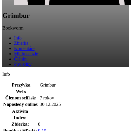
Grimbur
Bookworm.
Info
Zbierka
Komentáre
Minirecenzie
Články
Poviedky
Info
Prezývka
Grimbur
Web:
Členom scifi.sk:
7 rokov
Naposledy online:
30.12.2025
Aktivita
Index:
Zbierka:
0
Ponúka / Hľadá:
0 / 0