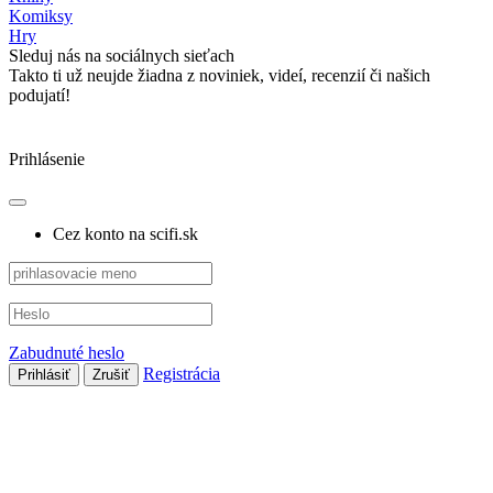
Komiksy
Hry
Sleduj nás na sociálnych sieťach
Takto ti už neujde žiadna z noviniek, videí, recenzií či našich
podujatí!
Prihlásenie
Cez konto na scifi.sk
Zabudnuté heslo
Registrácia
Prihlásiť
Zrušiť