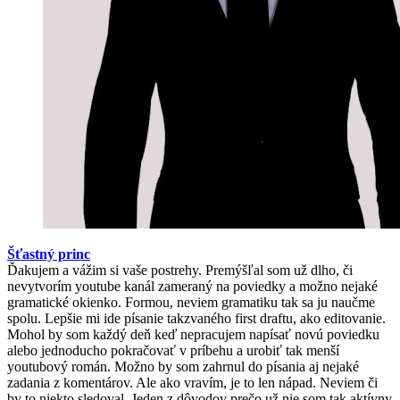
Šťastný princ
Ďakujem a vážim si vaše postrehy. Premýšľal som už dlho, či
nevytvorím youtube kanál zameraný na poviedky a možno nejaké
gramatické okienko. Formou, neviem gramatiku tak sa ju naučme
spolu. Lepšie mi ide písanie takzvaného first draftu, ako editovanie.
Mohol by som každý deň keď nepracujem napísať novú poviedku
alebo jednoducho pokračovať v príbehu a urobiť tak menší
youtubový román. Možno by som zahrnul do písania aj nejaké
zadania z komentárov. Ale ako vravím, je to len nápad. Neviem či
by to niekto sledoval. Jeden z dôvodov prečo už nie som tak aktívny