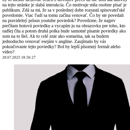
na tejto stránke je slabá interakcia. Čo motivuje mňa osobne písať je
publikum. Zdá sa mi, že sa v poslednej dobe rozrastá spisovateľské
povedomie. Viac ľudí sa tomu začína venovať. Čo by ste povedali
na pravidelný prísun youtube poviedok? Povedzme, že najprv
prečítam hotovú poviedku a vycapím ju na obrazovku pre toho, kto
radšej číta a potom druhá polka bude samotné písanie poviedky ako
som na to šiel. Ak to celé znie ako somarina, tak sa budem
jednoducho venovať esejám v angline. Zaujímalo by vás
pokračovanie tejto poviedky? Bol by lepší písomný formát alebo
video?
28.07.2025 18:56:27