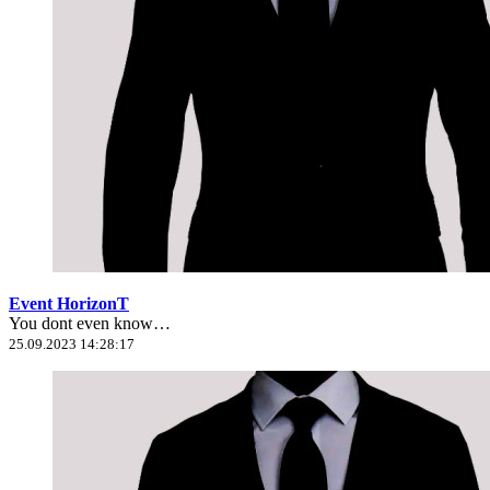
Event HorizonT
You dont even know…
25.09.2023 14:28:17