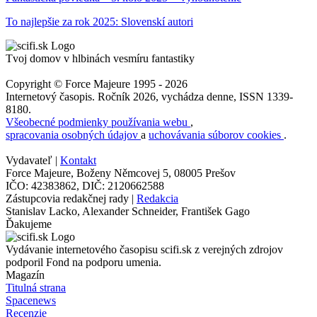
To najlepšie za rok 2025: Slovenskí autori
Tvoj domov v hlbinách vesmíru fantastiky
Copyright © Force Majeure 1995 - 2026
Internetový časopis. Ročník 2026, vychádza denne, ISSN 1339-
8180.
Všeobecné podmienky používania webu
,
spracovania osobných údajov
a
uchovávania súborov cookies
.
Vydavateľ |
Kontakt
Force Majeure, Boženy Němcovej 5, 08005 Prešov
IČO: 42383862, DIČ: 2120662588
Zástupcovia redakčnej rady |
Redakcia
Stanislav Lacko, Alexander Schneider, František Gago
Ďakujeme
Vydávanie internetového časopisu scifi.sk z verejných zdrojov
podporil Fond na podporu umenia.
Magazín
Titulná strana
Spacenews
Recenzie