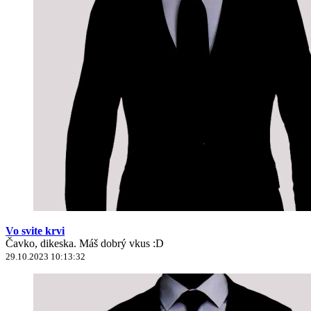
Vo svite krvi
Čavko, dikeska. Máš dobrý vkus :D
29.10.2023 10:13:32