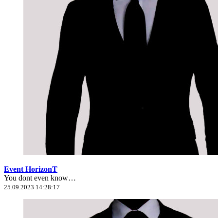
Event HorizonT
You dont even know…
25.09.2023 14:28:17