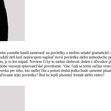
vorím youtube kanál zameraný na poviedky a možno nejaké gramatické 
som každý deň keď nepracujem napísať novú poviedku alebo jednoducho
, je to len nápad. Neviem či by to niekto sledoval. Jeden z dôvodov pre
 dobe rozrastá spisovateľské povedomie. Viac ľudí sa tomu začína ven
vku pre toho, kto radšej číta a potom druhá polka bude samotné písanie
čovanie tejto poviedky? Bol by lepší písomný formát alebo video?