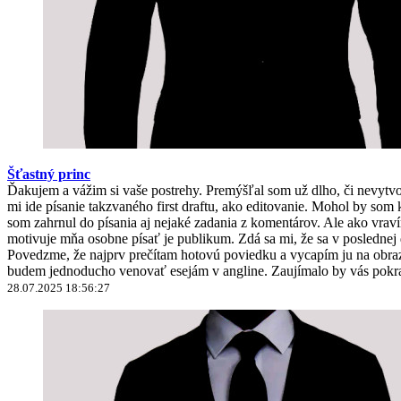
Šťastný princ
Ďakujem a vážim si vaše postrehy. Premýšľal som už dlho, či nevyt
mi ide písanie takzvaného first draftu, ako editovanie. Mohol by 
som zahrnul do písania aj nejaké zadania z komentárov. Ale ako vravím
motivuje mňa osobne písať je publikum. Zdá sa mi, že sa v poslednej
Povedzme, že najprv prečítam hotovú poviedku a vycapím ju na obrazo
budem jednoducho venovať esejám v angline. Zaujímalo by vás pokra
28.07.2025 18:56:27