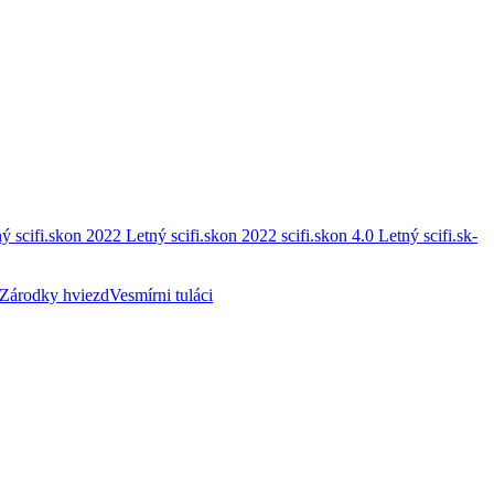
ý scifi.skon 2022
Letný scifi.skon 2022
scifi.skon 4.0
Letný scifi.sk-
Zárodky hviezd
Vesmírni tuláci