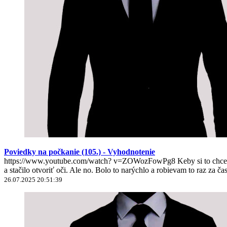
Poviedky na počkanie (105.) - Vyhodnotenie
https://www.youtube.com/watch? v=ZOWozFowPg8 Keby si to chcel nie
a stačilo otvoriť oči. Ale no. Bolo to narýchlo a robievam to raz za ča
26.07.2025 20:51:39