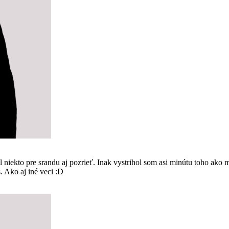
kto pre srandu aj pozrieť. Inak vystrihol som asi minútu toho ako m
s. Ako aj iné veci :D