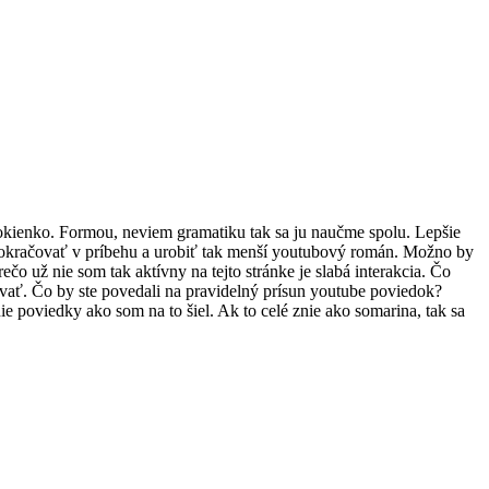
okienko. Formou, neviem gramatiku tak sa ju naučme spolu. Lepšie
 pokračovať v príbehu a urobiť tak menší youtubový román. Možno by
čo už nie som tak aktívny na tejto stránke je slabá interakcia. Čo
ovať. Čo by ste povedali na pravidelný prísun youtube poviedok?
 poviedky ako som na to šiel. Ak to celé znie ako somarina, tak sa