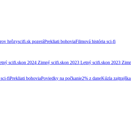
trov hrôzy
scifi.sk pozerá
Prekliati bohovia
Filmová história sci-fi
etný scifi.skon 2024
Zimný scifi.skon 2023
Letný scifi.skon 2023
Zimn
sci-fi
Prekliati bohovia
Poviedky na počkanie
2% z dane
Kúzla zajtrajška