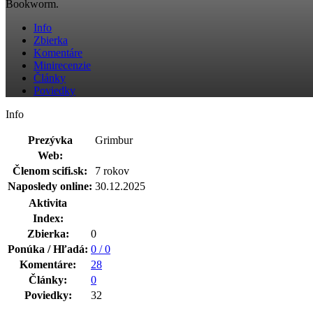
Bookworm.
Info
Zbierka
Komentáre
Minirecenzie
Články
Poviedky
Info
Prezývka
Grimbur
Web:
Členom scifi.sk:
7 rokov
Naposledy online:
30.12.2025
Aktivita
Index:
Zbierka:
0
Ponúka / Hľadá:
0 / 0
Komentáre:
28
Články:
0
Poviedky:
32