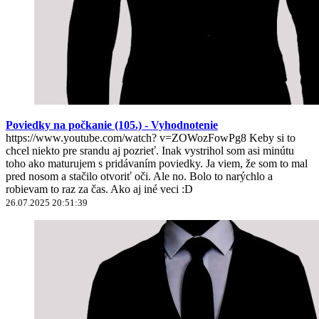
Poviedky na počkanie (105.) - Vyhodnotenie
https://www.youtube.com/watch? v=ZOWozFowPg8 Keby si to
chcel niekto pre srandu aj pozrieť. Inak vystrihol som asi minútu
toho ako maturujem s pridávaním poviedky. Ja viem, že som to mal
pred nosom a stačilo otvoriť oči. Ale no. Bolo to narýchlo a
robievam to raz za čas. Ako aj iné veci :D
26.07.2025 20:51:39