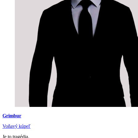
Grimbur
Voňavý kúpeľ
Je to tragédia.