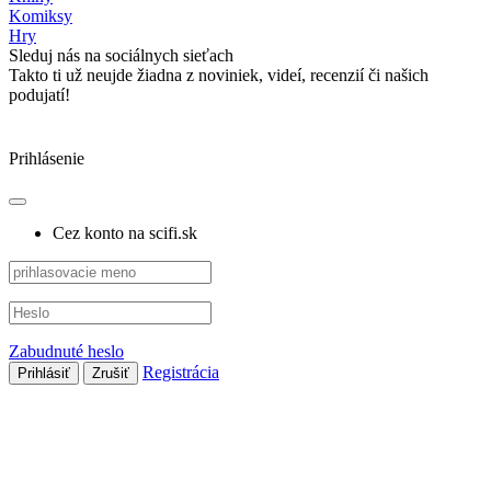
Komiksy
Hry
Sleduj nás na sociálnych sieťach
Takto ti už neujde žiadna z noviniek, videí, recenzií či našich
podujatí!
Prihlásenie
Cez konto na scifi.sk
Zabudnuté heslo
Registrácia
Prihlásiť
Zrušiť