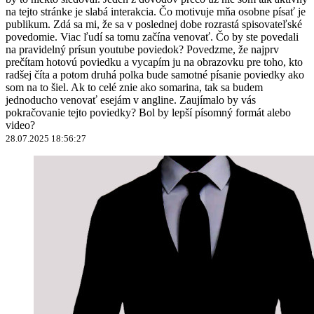
na tejto stránke je slabá interakcia. Čo motivuje mňa osobne písať je
publikum. Zdá sa mi, že sa v poslednej dobe rozrastá spisovateľské
povedomie. Viac ľudí sa tomu začína venovať. Čo by ste povedali
na pravidelný prísun youtube poviedok? Povedzme, že najprv
prečítam hotovú poviedku a vycapím ju na obrazovku pre toho, kto
radšej číta a potom druhá polka bude samotné písanie poviedky ako
som na to šiel. Ak to celé znie ako somarina, tak sa budem
jednoducho venovať esejám v angline. Zaujímalo by vás
pokračovanie tejto poviedky? Bol by lepší písomný formát alebo
video?
28.07.2025 18:56:27