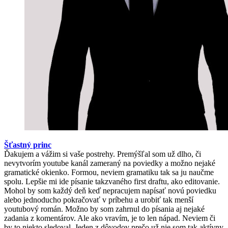
Šťastný princ
Ďakujem a vážim si vaše postrehy. Premýšľal som už dlho, či
nevytvorím youtube kanál zameraný na poviedky a možno nejaké
gramatické okienko. Formou, neviem gramatiku tak sa ju naučme
spolu. Lepšie mi ide písanie takzvaného first draftu, ako editovanie.
Mohol by som každý deň keď nepracujem napísať novú poviedku
alebo jednoducho pokračovať v príbehu a urobiť tak menší
youtubový román. Možno by som zahrnul do písania aj nejaké
zadania z komentárov. Ale ako vravím, je to len nápad. Neviem či
by to niekto sledoval. Jeden z dôvodov prečo už nie som tak aktívny