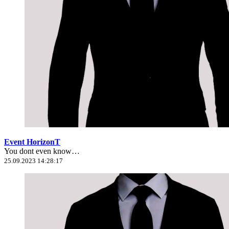
Event HorizonT
You dont even know…
25.09.2023 14:28:17