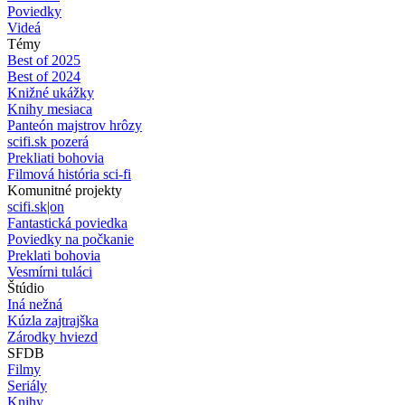
Poviedky
Videá
Témy
Best of 2025
Best of 2024
Knižné ukážky
Knihy mesiaca
Panteón majstrov hrôzy
scifi.sk pozerá
Prekliati bohovia
Filmová história sci-fi
Komunitné projekty
scifi.sk|on
Fantastická poviedka
Poviedky na počkanie
Preklati bohovia
Vesmírni tuláci
Štúdio
Iná nežná
Kúzla zajtrajška
Zárodky hviezd
SFDB
Filmy
Seriály
Knihy