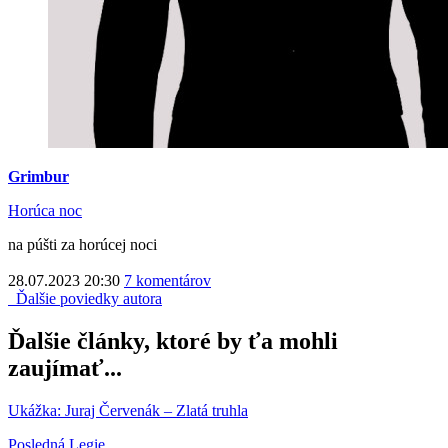
Grimbur
Horúca noc
na púšti za horúcej noci
28.07.2023 20:30
7 komentárov
Ďalšie poviedky autora
Ďalšie články, ktoré by ťa mohli
zaujímať...
Ukážka: Juraj Červenák – Zlatá truhla
Posledná Legie