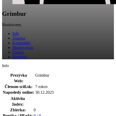
Grimbur
Bookworm.
Info
Zbierka
Komentáre
Minirecenzie
Články
Poviedky
Info
Prezývka
Grimbur
Web:
Členom scifi.sk:
7 rokov
Naposledy online:
30.12.2025
Aktivita
Index:
Zbierka:
0
Ponúka / Hľadá:
0 / 0