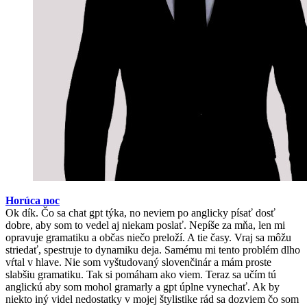
Horúca noc
Ok dík. Čo sa chat gpt týka, no neviem po anglicky písať dosť
dobre, aby som to vedel aj niekam poslať. Nepíše za mňa, len mi
opravuje gramatiku a občas niečo preloží. A tie časy. Vraj sa môžu
striedať, spestruje to dynamiku deja. Samému mi tento problém dlho
vŕtal v hlave. Nie som vyštudovaný slovenčinár a mám proste
slabšiu gramatiku. Tak si pomáham ako viem. Teraz sa učím tú
anglickú aby som mohol gramarly a gpt úplne vynechať. Ak by
niekto iný videl nedostatky v mojej štylistike rád sa dozviem čo som