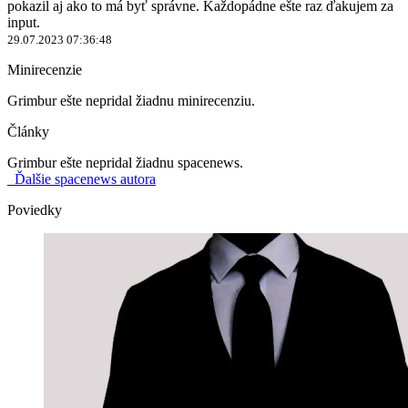
pokazil aj ako to má byť správne. Každopádne ešte raz ďakujem za
input.
29.07.2023 07:36:48
Minirecenzie
Grimbur ešte nepridal žiadnu minirecenziu.
Články
Grimbur ešte nepridal žiadnu spacenews.
Ďalšie spacenews autora
Poviedky