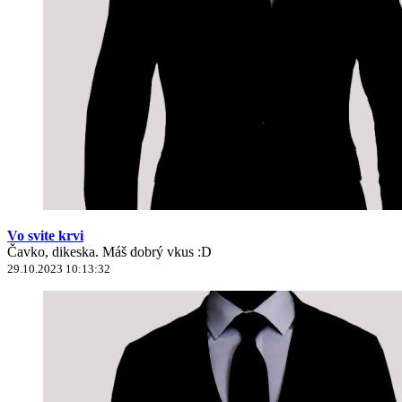
Vo svite krvi
Čavko, dikeska. Máš dobrý vkus :D
29.10.2023 10:13:32