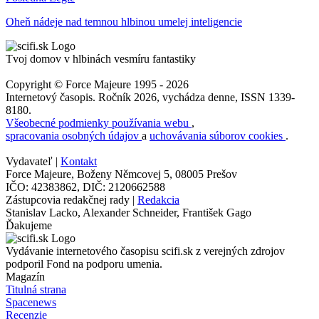
Oheň nádeje nad temnou hlbinou umelej inteligencie
Tvoj domov v hlbinách vesmíru fantastiky
Copyright © Force Majeure 1995 - 2026
Internetový časopis. Ročník 2026, vychádza denne, ISSN 1339-
8180.
Všeobecné podmienky používania webu
,
spracovania osobných údajov
a
uchovávania súborov cookies
.
Vydavateľ |
Kontakt
Force Majeure, Boženy Němcovej 5, 08005 Prešov
IČO: 42383862, DIČ: 2120662588
Zástupcovia redakčnej rady |
Redakcia
Stanislav Lacko, Alexander Schneider, František Gago
Ďakujeme
Vydávanie internetového časopisu scifi.sk z verejných zdrojov
podporil Fond na podporu umenia.
Magazín
Titulná strana
Spacenews
Recenzie