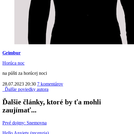
Grimbur
Horúca noc
na púšti za horúcej noci
28.07.2023 20:30
7 komentárov
Ďalšie poviedky autora
Ďalšie články, ktoré by ťa mohli
zaujímať...
Prvé dojmy: Snemovna
Hello Anxiety (recenzia)