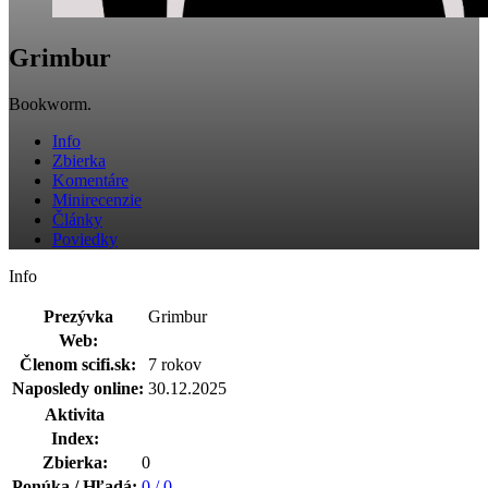
Grimbur
Bookworm.
Info
Zbierka
Komentáre
Minirecenzie
Články
Poviedky
Info
Prezývka
Grimbur
Web:
Členom scifi.sk:
7 rokov
Naposledy online:
30.12.2025
Aktivita
Index:
Zbierka:
0
Ponúka / Hľadá:
0 / 0