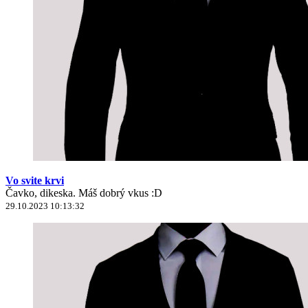
Vo svite krvi
Čavko, dikeska. Máš dobrý vkus :D
29.10.2023 10:13:32