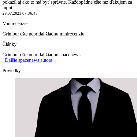
pokazil aj ako to má byť správne. Každopádne ešte raz ďakujem za
input.
29.07.2023 07:36:48
Minirecenzie
Grimbur ešte nepridal žiadnu minirecenziu.
Články
Grimbur ešte nepridal žiadnu spacenews.
Ďalšie spacenews autora
Poviedky