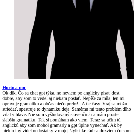
Horúca noc
Ok dík. Čo sa chat gpt týka, no neviem po anglicky písať dosť
dobre, aby som to vedel aj niekam poslať. Nepíše za mňa, len mi
opravuje gramatiku a občas niečo preloží. A tie časy. Vraj sa môžu
striedať, spestruje to dynamiku deja. Samému mi tento problém dlho
vŕtal v hlave. Nie som vyštudovaný slovenčinár a mám proste
slabšiu gramatiku. Tak si pomáham ako viem. Teraz sa učím tú
anglickú aby som mohol gramarly a gpt úplne vynechať. Ak by
niekto iný videl nedostatky v mojej štylistike rád sa dozviem čo som