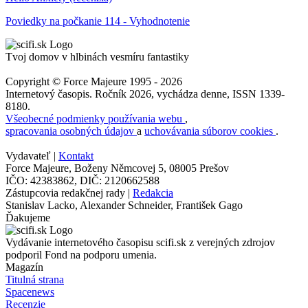
Poviedky na počkanie 114 - Vyhodnotenie
Tvoj domov v hlbinách vesmíru fantastiky
Copyright © Force Majeure 1995 - 2026
Internetový časopis. Ročník 2026, vychádza denne, ISSN 1339-
8180.
Všeobecné podmienky používania webu
,
spracovania osobných údajov
a
uchovávania súborov cookies
.
Vydavateľ |
Kontakt
Force Majeure, Boženy Němcovej 5, 08005 Prešov
IČO: 42383862, DIČ: 2120662588
Zástupcovia redakčnej rady |
Redakcia
Stanislav Lacko, Alexander Schneider, František Gago
Ďakujeme
Vydávanie internetového časopisu scifi.sk z verejných zdrojov
podporil Fond na podporu umenia.
Magazín
Titulná strana
Spacenews
Recenzie