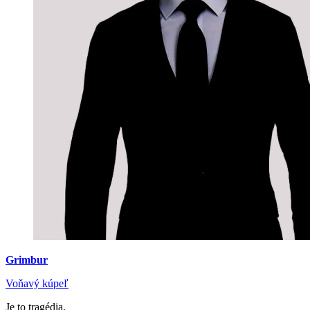
Grimbur
Voňavý kúpeľ
Je to tragédia.