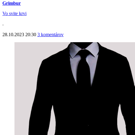
Grimbur
Vo svite krvi
.
28.10.2023 20:30
3 komentárov