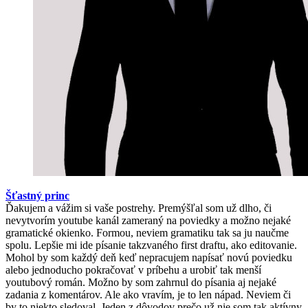
Šťastný princ
Ďakujem a vážim si vaše postrehy. Premýšľal som už dlho, či
nevytvorím youtube kanál zameraný na poviedky a možno nejaké
gramatické okienko. Formou, neviem gramatiku tak sa ju naučme
spolu. Lepšie mi ide písanie takzvaného first draftu, ako editovanie.
Mohol by som každý deň keď nepracujem napísať novú poviedku
alebo jednoducho pokračovať v príbehu a urobiť tak menší
youtubový román. Možno by som zahrnul do písania aj nejaké
zadania z komentárov. Ale ako vravím, je to len nápad. Neviem či
by to niekto sledoval. Jeden z dôvodov prečo už nie som tak aktívny