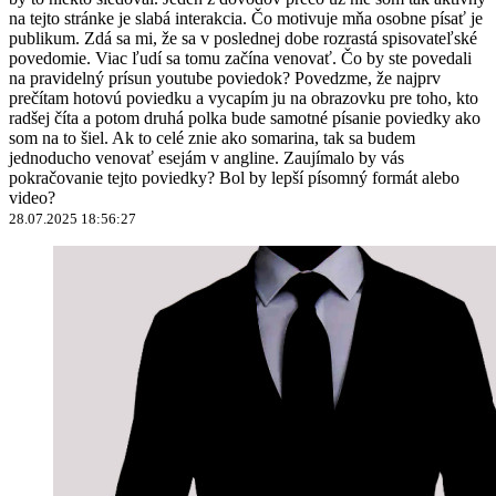
na tejto stránke je slabá interakcia. Čo motivuje mňa osobne písať je
publikum. Zdá sa mi, že sa v poslednej dobe rozrastá spisovateľské
povedomie. Viac ľudí sa tomu začína venovať. Čo by ste povedali
na pravidelný prísun youtube poviedok? Povedzme, že najprv
prečítam hotovú poviedku a vycapím ju na obrazovku pre toho, kto
radšej číta a potom druhá polka bude samotné písanie poviedky ako
som na to šiel. Ak to celé znie ako somarina, tak sa budem
jednoducho venovať esejám v angline. Zaujímalo by vás
pokračovanie tejto poviedky? Bol by lepší písomný formát alebo
video?
28.07.2025 18:56:27