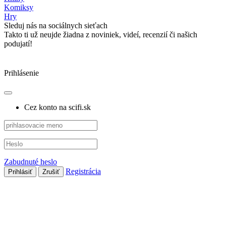
Komiksy
Hry
Sleduj nás na sociálnych sieťach
Takto ti už neujde žiadna z noviniek, videí, recenzií či našich
podujatí!
Prihlásenie
Cez konto na scifi.sk
Zabudnuté heslo
Registrácia
Prihlásiť
Zrušiť