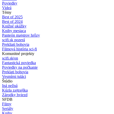
Poviedky
Videá
Témy
Best of 2025
Best of 2024
Knižné ukážky
Knihy mesiaca
Panteón majstrov hrôzy
scifi.sk pozerá
Prekliati bohovia
Filmová história sci-fi
Komunitné projekty
scifi.sk|on
Fantastická poviedka
Poviedky na počkanie
Preklati bohovia
Vesmírni tuláci
Štúdio
Iná nežná
Kúzla zajtrajška
Zárodky hviezd
SFDB
Filmy
Seriály
Knihy