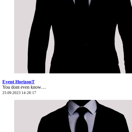
Event HorizonT
You dont even know…
25.09.2023 14:28:17