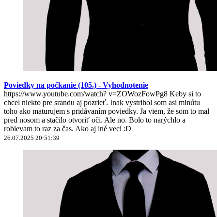
Poviedky na počkanie (105.) - Vyhodnotenie
https://www.youtube.com/watch? v=ZOWozFowPg8 Keby si to
chcel niekto pre srandu aj pozrieť. Inak vystrihol som asi minútu
toho ako maturujem s pridávaním poviedky. Ja viem, že som to mal
pred nosom a stačilo otvoriť oči. Ale no. Bolo to narýchlo a
robievam to raz za čas. Ako aj iné veci :D
26.07.2025 20:51:39