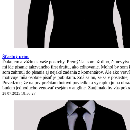
Šťastný princ
Ďakujem a vážim si vaše postrehy. Premýšľal som už dlho, či nevyt
mi ide písanie takzvaného first draftu, ako editovanie. Mohol by 
som zahrnul do písania aj nejaké zadania z komentárov. Ale ako vravím
motivuje mňa osobne písať je publikum. Zdá sa mi, že sa v poslednej
Povedzme, že najprv prečítam hotovú poviedku a vycapím ju na obrazo
budem jednoducho venovať esejám v angline. Zaujímalo by vás pokra
28.07.2025 18:56:27