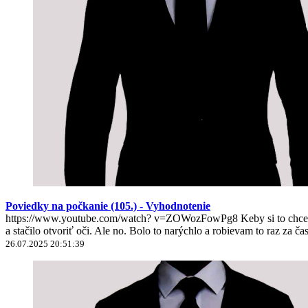
Poviedky na počkanie (105.) - Vyhodnotenie
https://www.youtube.com/watch? v=ZOWozFowPg8 Keby si to chcel nie
a stačilo otvoriť oči. Ale no. Bolo to narýchlo a robievam to raz za ča
26.07.2025 20:51:39