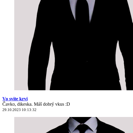
Vo svite krvi
Čavko, dikeska. Máš dobrý vkus :D
29.10.2023 10:13:32