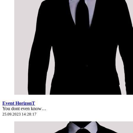
Event HorizonT
You dont even know…
25.09.2023 14:28:17