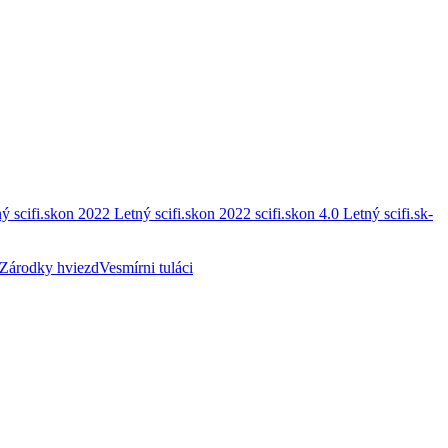
ý scifi.skon 2022
Letný scifi.skon 2022
scifi.skon 4.0
Letný scifi.sk-
Zárodky hviezd
Vesmírni tuláci