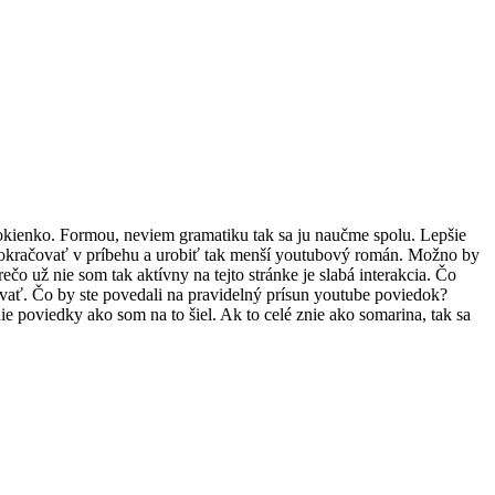
okienko. Formou, neviem gramatiku tak sa ju naučme spolu. Lepšie
 pokračovať v príbehu a urobiť tak menší youtubový román. Možno by
čo už nie som tak aktívny na tejto stránke je slabá interakcia. Čo
ovať. Čo by ste povedali na pravidelný prísun youtube poviedok?
 poviedky ako som na to šiel. Ak to celé znie ako somarina, tak sa