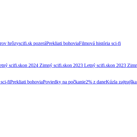
trov hrôzy
scifi.sk pozerá
Prekliati bohovia
Filmová história sci-fi
etný scifi.skon 2024
Zimný scifi.skon 2023
Letný scifi.skon 2023
Zimn
sci-fi
Prekliati bohovia
Poviedky na počkanie
2% z dane
Kúzla zajtrajška