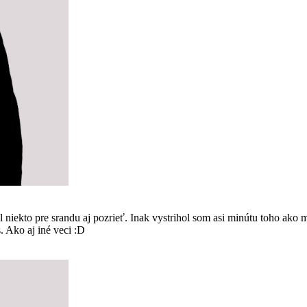
kto pre srandu aj pozrieť. Inak vystrihol som asi minútu toho ako m
s. Ako aj iné veci :D