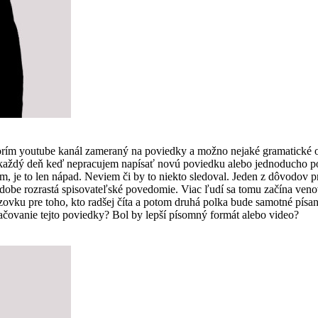
vorím youtube kanál zameraný na poviedky a možno nejaké gramatické 
som každý deň keď nepracujem napísať novú poviedku alebo jednoducho
, je to len nápad. Neviem či by to niekto sledoval. Jeden z dôvodov pre
 dobe rozrastá spisovateľské povedomie. Viac ľudí sa tomu začína ven
vku pre toho, kto radšej číta a potom druhá polka bude samotné písanie
čovanie tejto poviedky? Bol by lepší písomný formát alebo video?