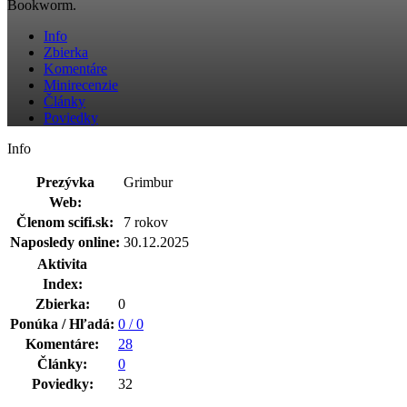
Bookworm.
Info
Zbierka
Komentáre
Minirecenzie
Články
Poviedky
Info
Prezývka
Grimbur
Web:
Členom scifi.sk:
7 rokov
Naposledy online:
30.12.2025
Aktivita
Index:
Zbierka:
0
Ponúka / Hľadá:
0 / 0
Komentáre:
28
Články:
0
Poviedky:
32