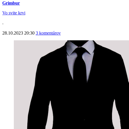
Grimbur
Vo svite krvi
.
28.10.2023 20:30
3 komentárov