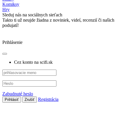
Komiksy
Hry
Sleduj nás na sociálnych sieťach
Takto ti už neujde žiadna z noviniek, videí, recenzií či našich
podujatí!
Prihlásenie
Cez konto na scifi.sk
Zabudnuté heslo
Registrácia
Prihlásiť
Zrušiť