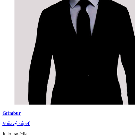
Grimbur
Voňavý kúpeľ
Je to tragédia.