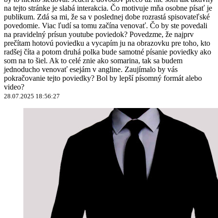
na tejto stránke je slabá interakcia. Čo motivuje mňa osobne písať je
publikum. Zdá sa mi, že sa v poslednej dobe rozrastá spisovateľské
povedomie. Viac ľudí sa tomu začína venovať. Čo by ste povedali
na pravidelný prísun youtube poviedok? Povedzme, že najprv
prečítam hotovú poviedku a vycapím ju na obrazovku pre toho, kto
radšej číta a potom druhá polka bude samotné písanie poviedky ako
som na to šiel. Ak to celé znie ako somarina, tak sa budem
jednoducho venovať esejám v angline. Zaujímalo by vás
pokračovanie tejto poviedky? Bol by lepší písomný formát alebo
video?
28.07.2025 18:56:27