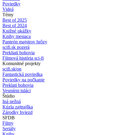
Poviedky
Videá
Témy
Best of 2025
Best of 2024
Knižné ukážky
Knihy mesiaca
Panteón majstrov hrôzy
scifi.sk pozerá
Prekliati bohovia
Filmová história sci-fi
Komunitné projekty
scifi.sk|on
Fantastická poviedka
Poviedky na počkanie
Preklati bohovia
Vesmírni tuláci
Štúdio
Iná nežná
Kúzla zajtrajška
Zárodky hviezd
SFDB
Filmy
Seriály
Knihy