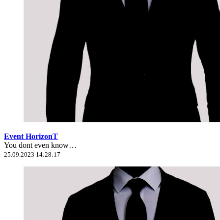
Event HorizonT
You dont even know…
25.09.2023 14:28:17