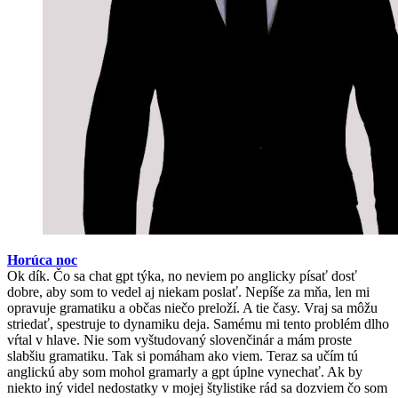
Horúca noc
Ok dík. Čo sa chat gpt týka, no neviem po anglicky písať dosť
dobre, aby som to vedel aj niekam poslať. Nepíše za mňa, len mi
opravuje gramatiku a občas niečo preloží. A tie časy. Vraj sa môžu
striedať, spestruje to dynamiku deja. Samému mi tento problém dlho
vŕtal v hlave. Nie som vyštudovaný slovenčinár a mám proste
slabšiu gramatiku. Tak si pomáham ako viem. Teraz sa učím tú
anglickú aby som mohol gramarly a gpt úplne vynechať. Ak by
niekto iný videl nedostatky v mojej štylistike rád sa dozviem čo som