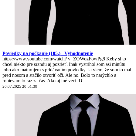
Poviedky na počkanie (105.) - Vyhodnotenie
https://www.youtube.com/watch? v=ZOWozFowPg8 Keby si to
chcel niekto pre srandu aj pozrieť. Inak vystrihol som asi minútu
toho ako maturujem s pridávaním poviedky. Ja viem, že som to mal
pred nosom a stačilo otvoriť oči. Ale no. Bolo to narýchlo a
robievam to raz za čas. Ako aj iné veci :D
26.07.2025 20:51:39