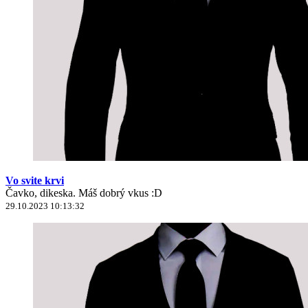
Vo svite krvi
Čavko, dikeska. Máš dobrý vkus :D
29.10.2023 10:13:32