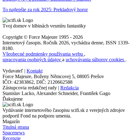
To najlepšie za rok 2025: Prekladový horor
Tvoj domov v hlbinách vesmíru fantastiky
Copyright © Force Majeure 1995 - 2026
Internetový časopis. Ročník 2026, vychádza denne, ISSN 1339-
8180.
Všeobecné podmienky používania webu
,
spracovania osobných údajov
a
uchovávania súborov cookies
.
Vydavateľ |
Kontakt
Force Majeure, Boženy Němcovej 5, 08005 Prešov
IČO: 42383862, DIČ: 2120662588
Zástupcovia redakčnej rady |
Redakcia
Stanislav Lacko, Alexander Schneider, František Gago
Ďakujeme
Vydávanie internetového časopisu scifi.sk z verejných zdrojov
podporil Fond na podporu umenia.
Magazín
Titulná strana
Spacenews
Recenzie