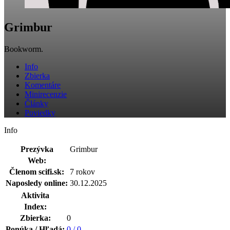
Grimbur
Bookworm.
Info
Zbierka
Komentáre
Minirecenzie
Články
Poviedky
Info
Prezývka
Grimbur
Web:
Členom scifi.sk:
7 rokov
Naposledy online:
30.12.2025
Aktivita
Index:
Zbierka:
0
Ponúka / Hľadá:
0 / 0