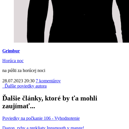
Grimbur
Horúca noc
na púšti za horúcej noci
28.07.2023 20:30
7 komentárov
Ďalšie poviedky autora
Ďalšie články, ktoré by ťa mohli
zaujímať...
Poviedky na počkanie 106 - Vyhodnotenie
Dagon, ryby a prekliaty Innsmouth v mange!