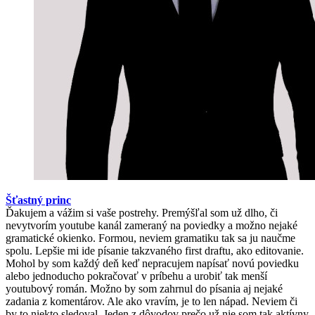
Šťastný princ
Ďakujem a vážim si vaše postrehy. Premýšľal som už dlho, či
nevytvorím youtube kanál zameraný na poviedky a možno nejaké
gramatické okienko. Formou, neviem gramatiku tak sa ju naučme
spolu. Lepšie mi ide písanie takzvaného first draftu, ako editovanie.
Mohol by som každý deň keď nepracujem napísať novú poviedku
alebo jednoducho pokračovať v príbehu a urobiť tak menší
youtubový román. Možno by som zahrnul do písania aj nejaké
zadania z komentárov. Ale ako vravím, je to len nápad. Neviem či
by to niekto sledoval. Jeden z dôvodov prečo už nie som tak aktívny