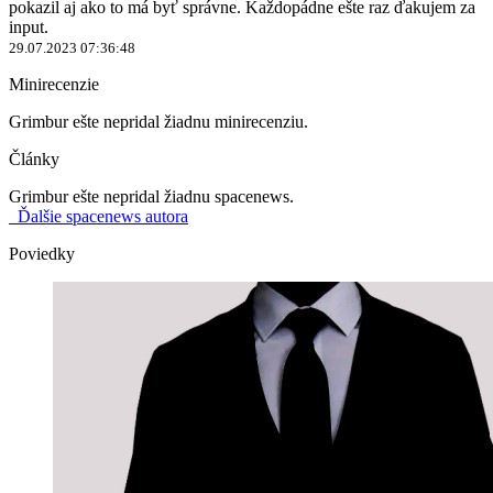
pokazil aj ako to má byť správne. Každopádne ešte raz ďakujem za
input.
29.07.2023 07:36:48
Minirecenzie
Grimbur ešte nepridal žiadnu minirecenziu.
Články
Grimbur ešte nepridal žiadnu spacenews.
Ďalšie spacenews autora
Poviedky