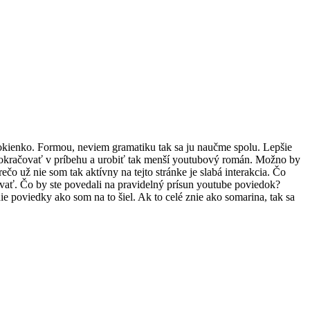
okienko. Formou, neviem gramatiku tak sa ju naučme spolu. Lepšie
 pokračovať v príbehu a urobiť tak menší youtubový román. Možno by
čo už nie som tak aktívny na tejto stránke je slabá interakcia. Čo
ovať. Čo by ste povedali na pravidelný prísun youtube poviedok?
 poviedky ako som na to šiel. Ak to celé znie ako somarina, tak sa