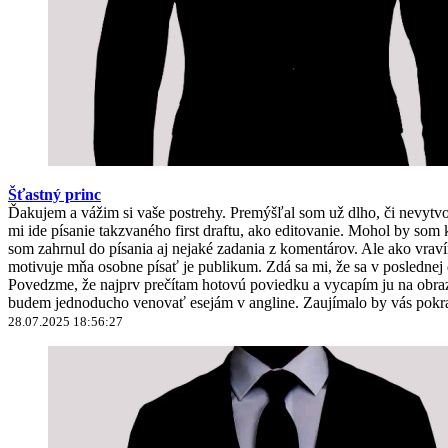
Šťastný princ
Ďakujem a vážim si vaše postrehy. Premýšľal som už dlho, či nevyt
mi ide písanie takzvaného first draftu, ako editovanie. Mohol by 
som zahrnul do písania aj nejaké zadania z komentárov. Ale ako vravím
motivuje mňa osobne písať je publikum. Zdá sa mi, že sa v poslednej
Povedzme, že najprv prečítam hotovú poviedku a vycapím ju na obrazo
budem jednoducho venovať esejám v angline. Zaujímalo by vás pokra
28.07.2025 18:56:27