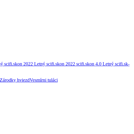
ý scifi.skon 2022
Letný scifi.skon 2022
scifi.skon 4.0
Letný scifi.sk-
Zárodky hviezd
Vesmírni tuláci