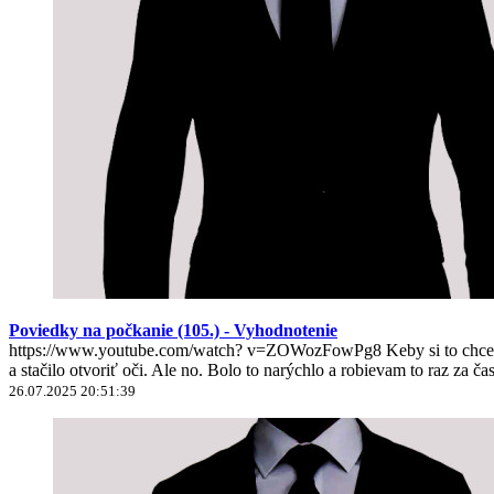
Poviedky na počkanie (105.) - Vyhodnotenie
https://www.youtube.com/watch? v=ZOWozFowPg8 Keby si to chcel nie
a stačilo otvoriť oči. Ale no. Bolo to narýchlo a robievam to raz za ča
26.07.2025 20:51:39