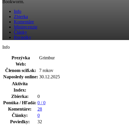
Bookworm.
Info
Zbierka
Komentáre
Minirecenzie
Články
Poviedky
Info
Prezývka
Grimbur
Web:
Členom scifi.sk:
7 rokov
Naposledy online:
30.12.2025
Aktivita
Index:
Zbierka:
0
Ponúka / Hľadá:
0 / 0
Komentáre:
28
Články:
0
Poviedky:
32