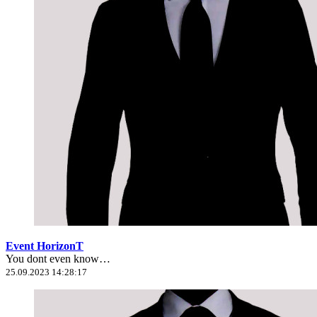
Event HorizonT
You dont even know…
25.09.2023 14:28:17