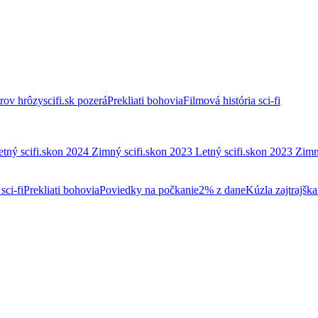
trov hrôzy
scifi.sk pozerá
Prekliati bohovia
Filmová história sci-fi
etný scifi.skon 2024
Zimný scifi.skon 2023
Letný scifi.skon 2023
Zimn
sci-fi
Prekliati bohovia
Poviedky na počkanie
2% z dane
Kúzla zajtrajška