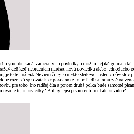
vorím youtube kanál zameraný na poviedky a možno nejaké gramatické 
som každý deň keď nepracujem napísať novú poviedku alebo jednoducho
, je to len nápad. Neviem či by to niekto sledoval. Jeden z dôvodov pre
 dobe rozrastá spisovateľské povedomie. Viac ľudí sa tomu začína ven
vku pre toho, kto radšej číta a potom druhá polka bude samotné písanie
čovanie tejto poviedky? Bol by lepší písomný formát alebo video?