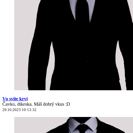
Vo svite krvi
Čavko, dikeska. Máš dobrý vkus :D
29.10.2023 10:13:32