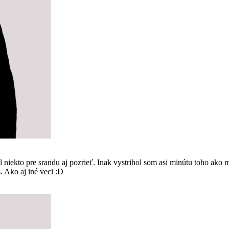
kto pre srandu aj pozrieť. Inak vystrihol som asi minútu toho ako m
s. Ako aj iné veci :D