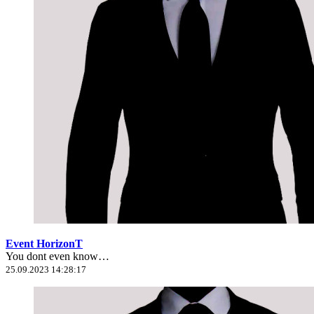
Event HorizonT
You dont even know…
25.09.2023 14:28:17