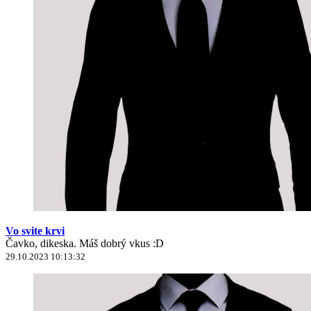
Vo svite krvi
Čavko, dikeska. Máš dobrý vkus :D
29.10.2023 10:13:32