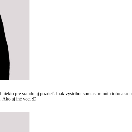
kto pre srandu aj pozrieť. Inak vystrihol som asi minútu toho ako m
s. Ako aj iné veci :D