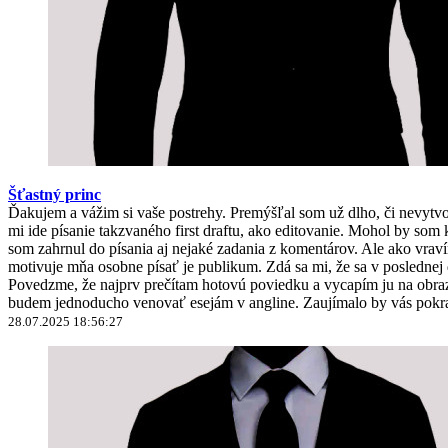
Šťastný princ
Ďakujem a vážim si vaše postrehy. Premýšľal som už dlho, či nevyt
mi ide písanie takzvaného first draftu, ako editovanie. Mohol by 
som zahrnul do písania aj nejaké zadania z komentárov. Ale ako vravím
motivuje mňa osobne písať je publikum. Zdá sa mi, že sa v poslednej
Povedzme, že najprv prečítam hotovú poviedku a vycapím ju na obrazo
budem jednoducho venovať esejám v angline. Zaujímalo by vás pokra
28.07.2025 18:56:27