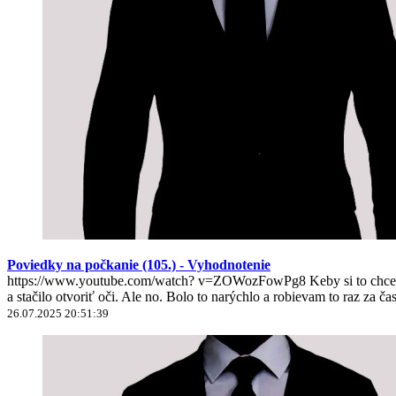
Poviedky na počkanie (105.) - Vyhodnotenie
https://www.youtube.com/watch? v=ZOWozFowPg8 Keby si to chcel nie
a stačilo otvoriť oči. Ale no. Bolo to narýchlo a robievam to raz za ča
26.07.2025 20:51:39