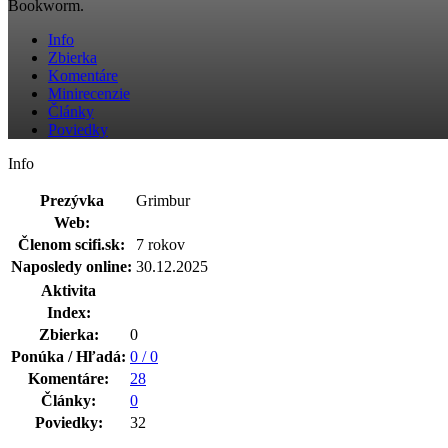
Bookworm.
Info
Zbierka
Komentáre
Minirecenzie
Články
Poviedky
Info
Prezývka
Grimbur
Web:
Členom scifi.sk:
7 rokov
Naposledy online:
30.12.2025
Aktivita
Index:
Zbierka:
0
Ponúka / Hľadá:
0 / 0
Komentáre:
28
Články:
0
Poviedky:
32