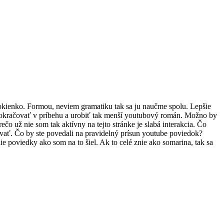
okienko. Formou, neviem gramatiku tak sa ju naučme spolu. Lepšie
 pokračovať v príbehu a urobiť tak menší youtubový román. Možno by
čo už nie som tak aktívny na tejto stránke je slabá interakcia. Čo
ovať. Čo by ste povedali na pravidelný prísun youtube poviedok?
 poviedky ako som na to šiel. Ak to celé znie ako somarina, tak sa