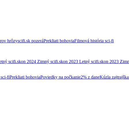
trov hrôzy
scifi.sk pozerá
Prekliati bohovia
Filmová história sci-fi
etný scifi.skon 2024
Zimný scifi.skon 2023
Letný scifi.skon 2023
Zimn
sci-fi
Prekliati bohovia
Poviedky na počkanie
2% z dane
Kúzla zajtrajška