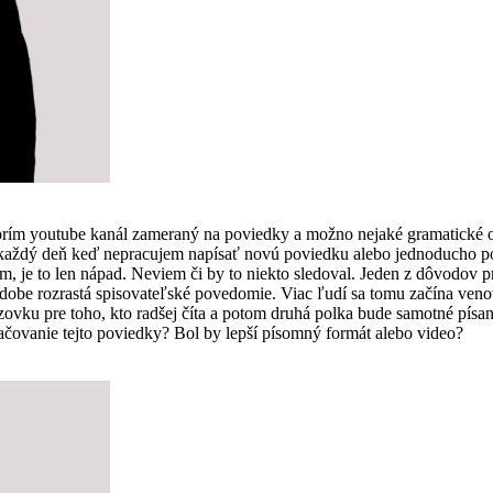
vorím youtube kanál zameraný na poviedky a možno nejaké gramatické 
som každý deň keď nepracujem napísať novú poviedku alebo jednoducho
, je to len nápad. Neviem či by to niekto sledoval. Jeden z dôvodov pre
 dobe rozrastá spisovateľské povedomie. Viac ľudí sa tomu začína ven
vku pre toho, kto radšej číta a potom druhá polka bude samotné písanie
čovanie tejto poviedky? Bol by lepší písomný formát alebo video?