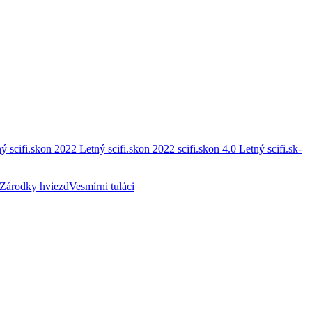
ý scifi.skon 2022
Letný scifi.skon 2022
scifi.skon 4.0
Letný scifi.sk-
Zárodky hviezd
Vesmírni tuláci