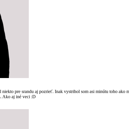
kto pre srandu aj pozrieť. Inak vystrihol som asi minútu toho ako m
s. Ako aj iné veci :D