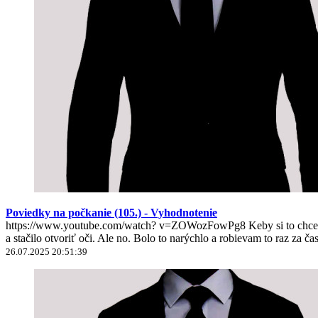
Poviedky na počkanie (105.) - Vyhodnotenie
https://www.youtube.com/watch? v=ZOWozFowPg8 Keby si to chcel nie
a stačilo otvoriť oči. Ale no. Bolo to narýchlo a robievam to raz za ča
26.07.2025 20:51:39