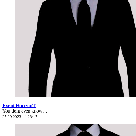
Event HorizonT
You dont even know…
25.09.2023 14:28:17