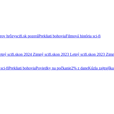
trov hrôzy
scifi.sk pozerá
Prekliati bohovia
Filmová história sci-fi
etný scifi.skon 2024
Zimný scifi.skon 2023
Letný scifi.skon 2023
Zimn
sci-fi
Prekliati bohovia
Poviedky na počkanie
2% z dane
Kúzla zajtrajška