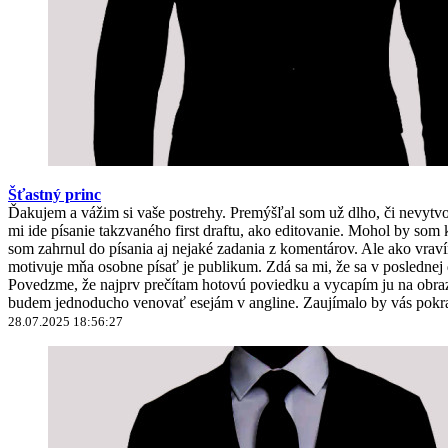
Šťastný princ
Ďakujem a vážim si vaše postrehy. Premýšľal som už dlho, či nevyt
mi ide písanie takzvaného first draftu, ako editovanie. Mohol by 
som zahrnul do písania aj nejaké zadania z komentárov. Ale ako vravím
motivuje mňa osobne písať je publikum. Zdá sa mi, že sa v poslednej
Povedzme, že najprv prečítam hotovú poviedku a vycapím ju na obrazo
budem jednoducho venovať esejám v angline. Zaujímalo by vás pokra
28.07.2025 18:56:27