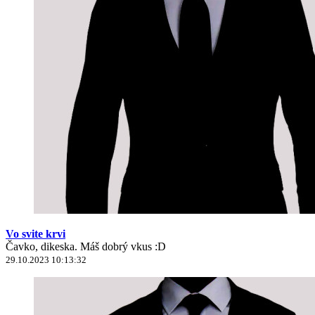
Vo svite krvi
Čavko, dikeska. Máš dobrý vkus :D
29.10.2023 10:13:32