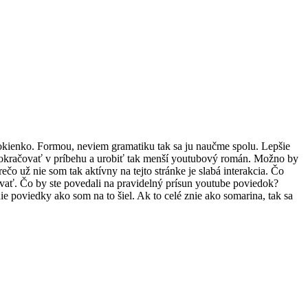
okienko. Formou, neviem gramatiku tak sa ju naučme spolu. Lepšie
 pokračovať v príbehu a urobiť tak menší youtubový román. Možno by
čo už nie som tak aktívny na tejto stránke je slabá interakcia. Čo
ovať. Čo by ste povedali na pravidelný prísun youtube poviedok?
 poviedky ako som na to šiel. Ak to celé znie ako somarina, tak sa