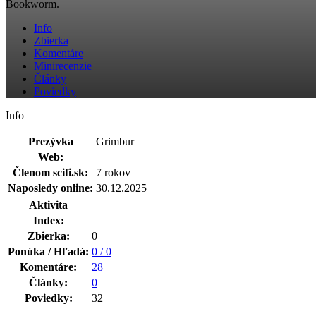
Bookworm.
Info
Zbierka
Komentáre
Minirecenzie
Články
Poviedky
Info
Prezývka
Grimbur
Web:
Členom scifi.sk:
7 rokov
Naposledy online:
30.12.2025
Aktivita
Index:
Zbierka:
0
Ponúka / Hľadá:
0 / 0
Komentáre:
28
Články:
0
Poviedky:
32