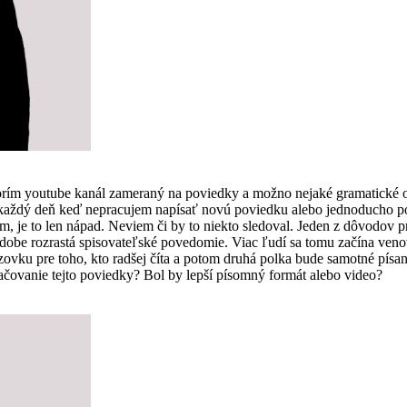
vorím youtube kanál zameraný na poviedky a možno nejaké gramatické 
som každý deň keď nepracujem napísať novú poviedku alebo jednoducho
, je to len nápad. Neviem či by to niekto sledoval. Jeden z dôvodov pre
 dobe rozrastá spisovateľské povedomie. Viac ľudí sa tomu začína ven
vku pre toho, kto radšej číta a potom druhá polka bude samotné písanie
čovanie tejto poviedky? Bol by lepší písomný formát alebo video?