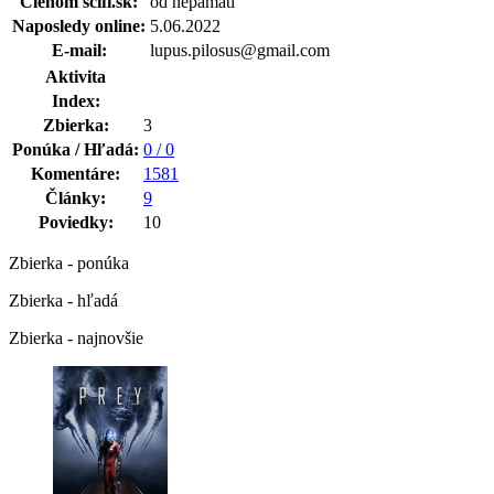
Členom scifi.sk:
od nepamäti
Naposledy online:
5.06.2022
E-mail:
lupus.pilosus@gmail.com
Aktivita
Index:
Zbierka:
3
Ponúka / Hľadá:
0 / 0
Komentáre:
1581
Články:
9
Poviedky:
10
Zbierka - ponúka
Zbierka - hľadá
Zbierka - najnovšie