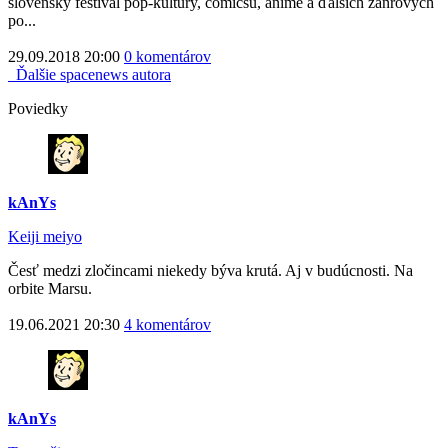
slovenský festival pop-kultúry, comicsu, anime a ďalších žánrových
po...
29.09.2018 20:00
0 komentárov
Ďalšie spacenews autora
Poviedky
kAnYs
Keiji meiyo
Česť medzi zločincami niekedy býva krutá. Aj v budúcnosti. Na
orbite Marsu.
19.06.2021 20:30
4 komentárov
kAnYs