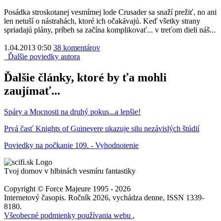
Posádka stroskotanej vesmírnej lode Crusader sa snaží prežiť, no ani
len netuší o nástrahách, ktoré ich očakávajú. Keď všetky strany
spriadajú plány, príbeh sa začína komplikovať... v treťom dieli náš...
1.04.2013 0:50
38 komentárov
Ďalšie poviedky autora
Ďalšie články, ktoré by ťa mohli
zaujímať...
Spáry a Mocnosti na druhý pokus...a lepšie!
Prvá časť Knights of Guinevere ukazuje silu nezávislých štúdií
Poviedky na počkanie 109. - Vyhodnotenie
Tvoj domov v hlbinách vesmíru fantastiky
Copyright © Force Majeure 1995 - 2026
Internetový časopis. Ročník 2026, vychádza denne, ISSN 1339-
8180.
Všeobecné podmienky používania webu
,