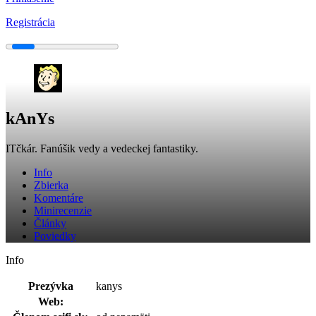
Registrácia
kAnYs
ITčkár. Fanúšik vedy a vedeckej fantastiky.
Info
Zbierka
Komentáre
Minirecenzie
Články
Poviedky
Info
Prezývka
kanys
Web: