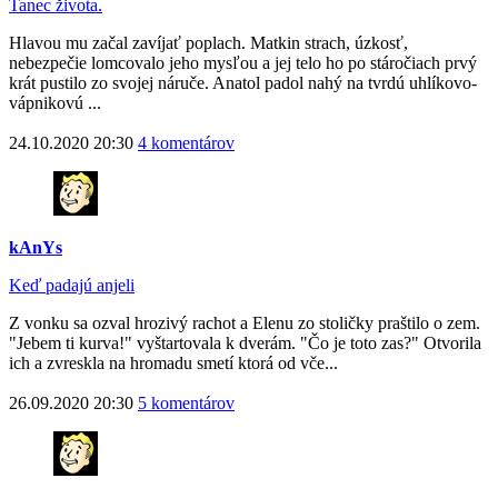
Tanec života.
Hlavou mu začal zavíjať poplach. Matkin strach, úzkosť,
nebezpečie lomcovalo jeho mysľou a jej telo ho po stáročiach prvý
krát pustilo zo svojej náruče. Anatol padol nahý na tvrdú uhlíkovo-
vápnikovú ...
24.10.2020 20:30
4 komentárov
kAnYs
Keď padajú anjeli
Z vonku sa ozval hrozivý rachot a Elenu zo stoličky praštilo o zem.
"Jebem ti kurva!" vyštartovala k dverám. "Čo je toto zas?" Otvorila
ich a zvreskla na hromadu smetí ktorá od vče...
26.09.2020 20:30
5 komentárov