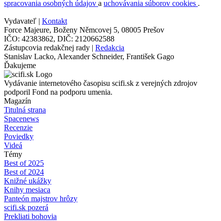
spracovania osobných údajov
a
uchovávania súborov cookies
.
Vydavateľ |
Kontakt
Force Majeure, Boženy Němcovej 5, 08005 Prešov
IČO: 42383862, DIČ: 2120662588
Zástupcovia redakčnej rady |
Redakcia
Stanislav Lacko, Alexander Schneider, František Gago
Ďakujeme
Vydávanie internetového časopisu scifi.sk z verejných zdrojov
podporil Fond na podporu umenia.
Magazín
Titulná strana
Spacenews
Recenzie
Poviedky
Videá
Témy
Best of 2025
Best of 2024
Knižné ukážky
Knihy mesiaca
Panteón majstrov hrôzy
scifi.sk pozerá
Prekliati bohovia