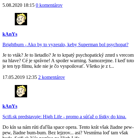
5.08.2020 18:15
0 komentárov
kAnYs
Brightburn - Ako by to vyzeralo, keby Superman bol psychopat?
Je to vták? Je to lietadlo? Je to krpatý psychopatický zmrd s vrecom
na hlave? Cé je správne! A spoiler warning. Samozrejme. I keď toto
je ten typ filmu, kde nie je čo vyspoilovať. Všetko je z t...
17.05.2019 12:35
2 komentárov
kAnYs
Scifi.sk predstavuje: High Life - promo a súťaž o lístky do kina.
Do kín sa nám rúti ďaľšia space opera. Tento krát však žiadne pew-
pew, žiadne bum-bum. Bez lejzrov... asi? Vesmírna loď tam však