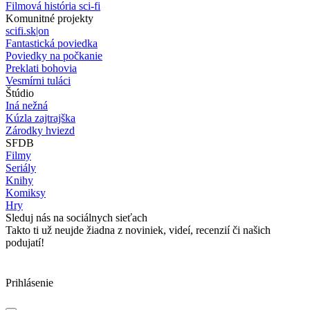
Filmová história sci-fi
Komunitné projekty
scifi.sk|on
Fantastická poviedka
Poviedky na počkanie
Preklati bohovia
Vesmírni tuláci
Štúdio
Iná nežná
Kúzla zajtrajška
Zárodky hviezd
SFDB
Filmy
Seriály
Knihy
Komiksy
Hry
Sleduj nás na sociálnych sieťach
Takto ti už neujde žiadna z noviniek, videí, recenzií či našich
podujatí!
Prihlásenie