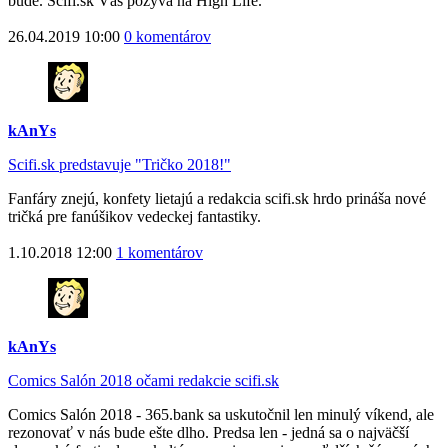
bude. Scifi.sk Vás pozýva na High Life.
26.04.2019 10:00
0 komentárov
kAnYs
Scifi.sk predstavuje "Tričko 2018!"
Fanfáry znejú, konfety lietajú a redakcia scifi.sk hrdo prináša nové
tričká pre fanúšikov vedeckej fantastiky.
1.10.2018 12:00
1 komentárov
kAnYs
Comics Salón 2018 očami redakcie scifi.sk
Comics Salón 2018 - 365.bank sa uskutočnil len minulý víkend, ale
rezonovať v nás bude ešte dlho. Predsa len - jedná sa o najväčší