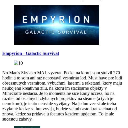
Empyrion - Galactic Survival
No Man's Sky ako MAL vyzerat. Pecka na ktorej som stravil 270
hodin a to som ani raz nepostavil vesmirnu lod. Must have pre ludi
obsessnutych vesmirom, vybuchmi, lasermi a raketami, ktory maju
neukojenu kreativnu zilu, na ktoru im stacioarne objekty v
Minecrafte nestacia. Je to momentalne sice Early access, no na
rozdiel od ostatnych zlyhanych projektov na steame (a tych je
neurekom), je tento neustale vyvijany. Na jednu vec si ale treba
zvyknut: kedze sa hra vyvija, budete velmi casto krat zacinat od
znova, kedze sa pridavaju features kazdym updatom. To je ale
sucastou zabavy.