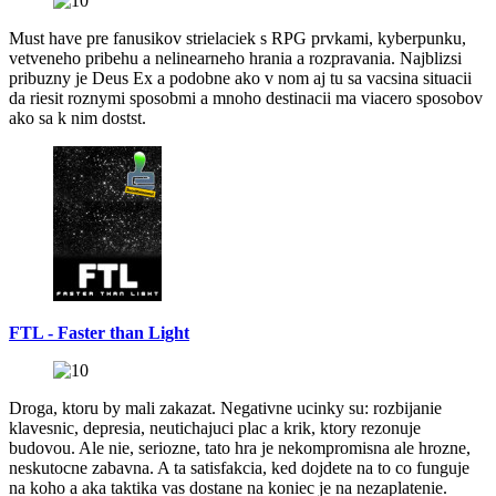
Must have pre fanusikov strielaciek s RPG prvkami, kyberpunku,
vetveneho pribehu a nelinearneho hrania a rozpravania. Najblizsi
pribuzny je Deus Ex a podobne ako v nom aj tu sa vacsina situacii
da riesit roznymi sposobmi a mnoho destinacii ma viacero sposobov
ako sa k nim dostst.
FTL - Faster than Light
Droga, ktoru by mali zakazat. Negativne ucinky su: rozbijanie
klavesnic, depresia, neutichajuci plac a krik, ktory rezonuje
budovou. Ale nie, seriozne, tato hra je nekompromisna ale hrozne,
neskutocne zabavna. A ta satisfakcia, ked dojdete na to co funguje
na koho a aka taktika vas dostane na koniec je na nezaplatenie.