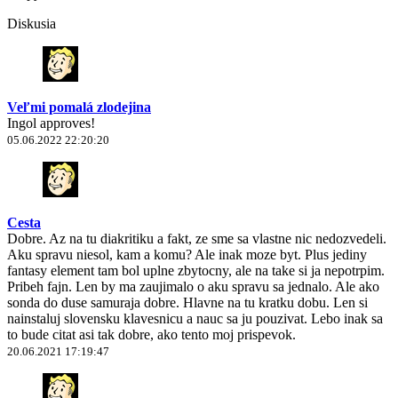
Diskusia
Veľmi pomalá zlodejina
Ingol approves!
05.06.2022 22:20:20
Cesta
Dobre. Az na tu diakritiku a fakt, ze sme sa vlastne nic nedozvedeli.
Aku spravu niesol, kam a komu? Ale inak moze byt. Plus jediny
fantasy element tam bol uplne zbytocny, ale na take si ja nepotrpim.
Pribeh fajn. Len by ma zaujimalo o aku spravu sa jednalo. Ale ako
sonda do duse samuraja dobre. Hlavne na tu kratku dobu. Len si
nainstaluj slovensku klavesnicu a nauc sa ju pouzivat. Lebo inak sa
to bude citat asi tak dobre, ako tento moj prispevok.
20.06.2021 17:19:47