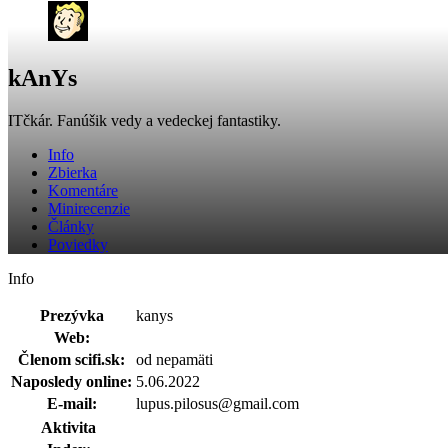
kAnYs
ITčkár. Fanúšik vedy a vedeckej fantastiky.
Info
Zbierka
Komentáre
Minirecenzie
Články
Poviedky
Info
Prezývka
kanys
Web:
Členom scifi.sk:
od nepamäti
Naposledy online:
5.06.2022
E-mail:
lupus.pilosus@gmail.com
Aktivita