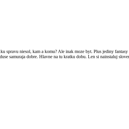
 Aku spravu niesol, kam a komu? Ale inak moze byt. Plus jediny fantasy 
use samuraja dobre. Hlavne na tu kratku dobu. Len si nainstaluj sloven