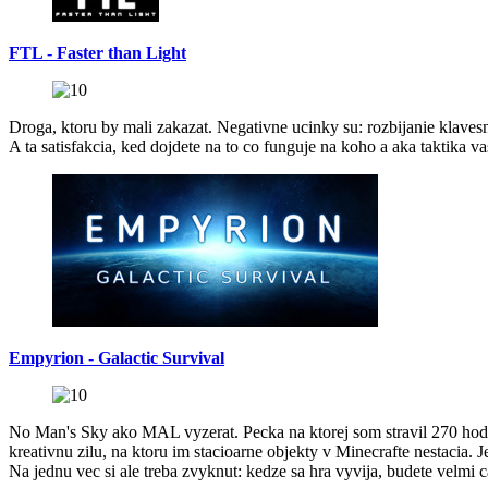
FTL - Faster than Light
Droga, ktoru by mali zakazat. Negativne ucinky su: rozbijanie klavesn
A ta satisfakcia, ked dojdete na to co funguje na koho a aka taktika v
Empyrion - Galactic Survival
No Man's Sky ako MAL vyzerat. Pecka na ktorej som stravil 270 hodi
kreativnu zilu, na ktoru im stacioarne objekty v Minecrafte nestacia. 
Na jednu vec si ale treba zvyknut: kedze sa hra vyvija, budete velmi 