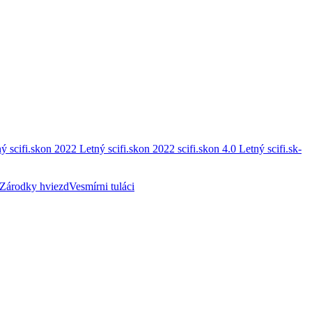
ý scifi.skon 2022
Letný scifi.skon 2022
scifi.skon 4.0
Letný scifi.sk-
Zárodky hviezd
Vesmírni tuláci