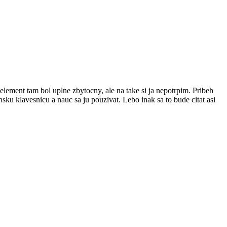
element tam bol uplne zbytocny, ale na take si ja nepotrpim. Pribeh
sku klavesnicu a nauc sa ju pouzivat. Lebo inak sa to bude citat asi