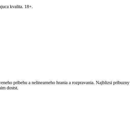
ajuca kvalita. 18+.
neho pribehu a nelinearneho hrania a rozpravania. Najblizsi pribuzny j
im dostst.