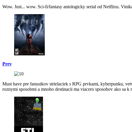
Wow. Just... wow. Sci-fi/fantasy antologicky serial od Netflixu. Vinik
Prey
Must have pre fanusikov strielaciek s RPG prvkami, kyberpunku, vetve
roznymi sposobmi a mnoho destinacii ma viacero sposobov ako sa k n