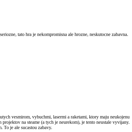
, seriozne, tato hra je nekompromisna ale hrozne, neskutocne zabavna.
nutych vesmirom, vybuchmi, lasermi a raketami, ktory maju neukojenu
h projektov na steame (a tych je neurekom), je tento neustale vyvijany.
. To je ale sucastou zabavy.