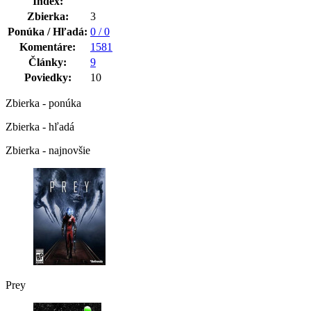
Index:
Zbierka:
3
Ponúka / Hľadá:
0 / 0
Komentáre:
1581
Články:
9
Poviedky:
10
Zbierka - ponúka
Zbierka - hľadá
Zbierka - najnovšie
Prey