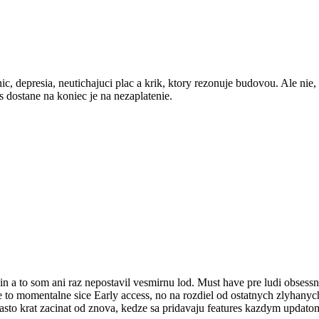
ic, depresia, neutichajuci plac a krik, ktory rezonuje budovou. Ale nie
as dostane na koniec je na nezaplatenie.
n a to som ani raz nepostavil vesmirnu lod. Must have pre ludi obsess
Je to momentalne sice Early access, no na rozdiel od ostatnych zlyhanyc
casto krat zacinat od znova, kedze sa pridavaju features kazdym updatom