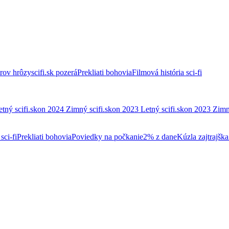
trov hrôzy
scifi.sk pozerá
Prekliati bohovia
Filmová história sci-fi
etný scifi.skon 2024
Zimný scifi.skon 2023
Letný scifi.skon 2023
Zimn
sci-fi
Prekliati bohovia
Poviedky na počkanie
2% z dane
Kúzla zajtrajška