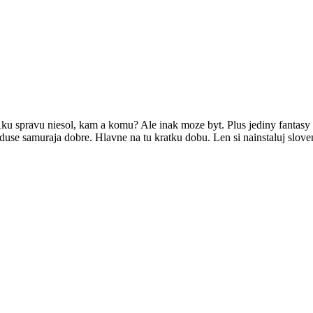
 Aku spravu niesol, kam a komu? Ale inak moze byt. Plus jediny fantasy 
use samuraja dobre. Hlavne na tu kratku dobu. Len si nainstaluj sloven