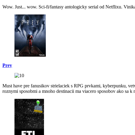
Wow. Just... wow. Sci-fi/fantasy antologicky serial od Netflixu. Vinik
Prey
Must have pre fanusikov strielaciek s RPG prvkami, kyberpunku, vetve
roznymi sposobmi a mnoho destinacii ma viacero sposobov ako sa k n