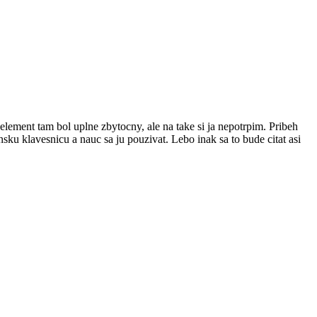
element tam bol uplne zbytocny, ale na take si ja nepotrpim. Pribeh
sku klavesnicu a nauc sa ju pouzivat. Lebo inak sa to bude citat asi