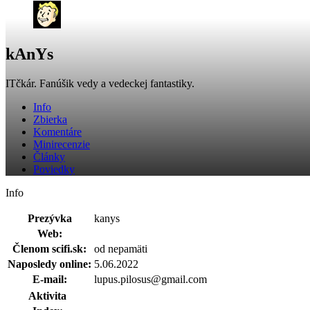
kAnYs
ITčkár. Fanúšik vedy a vedeckej fantastiky.
Info
Zbierka
Komentáre
Minirecenzie
Články
Poviedky
Info
Prezývka
kanys
Web:
Členom scifi.sk:
od nepamäti
Naposledy online:
5.06.2022
E-mail:
lupus.pilosus@gmail.com
Aktivita