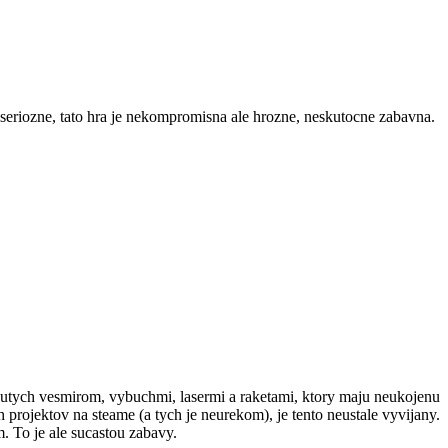
, seriozne, tato hra je nekompromisna ale hrozne, neskutocne zabavna.
nutych vesmirom, vybuchmi, lasermi a raketami, ktory maju neukojenu
h projektov na steame (a tych je neurekom), je tento neustale vyvijany.
. To je ale sucastou zabavy.