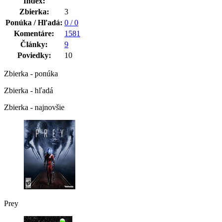
Index:
Zbierka:
3
Ponúka / Hľadá:
0 / 0
Komentáre:
1581
Články:
9
Poviedky:
10
Zbierka - ponúka
Zbierka - hľadá
Zbierka - najnovšie
Prey