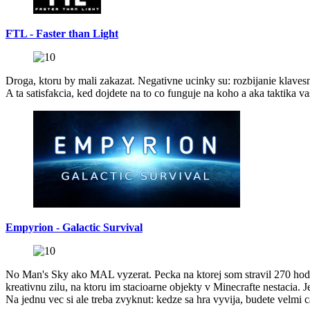
FTL - Faster than Light
Droga, ktoru by mali zakazat. Negativne ucinky su: rozbijanie klavesn
A ta satisfakcia, ked dojdete na to co funguje na koho a aka taktika v
Empyrion - Galactic Survival
No Man's Sky ako MAL vyzerat. Pecka na ktorej som stravil 270 hodi
kreativnu zilu, na ktoru im stacioarne objekty v Minecrafte nestacia. 
Na jednu vec si ale treba zvyknut: kedze sa hra vyvija, budete velmi 