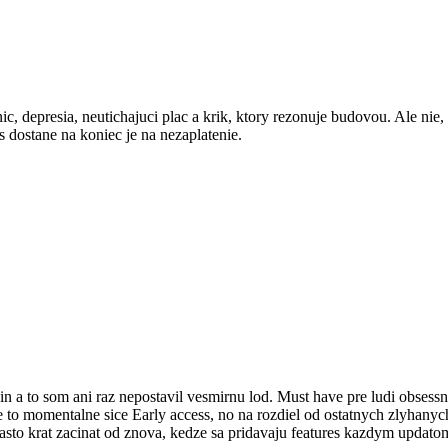
ic, depresia, neutichajuci plac a krik, ktory rezonuje budovou. Ale nie
as dostane na koniec je na nezaplatenie.
n a to som ani raz nepostavil vesmirnu lod. Must have pre ludi obsess
Je to momentalne sice Early access, no na rozdiel od ostatnych zlyhanyc
casto krat zacinat od znova, kedze sa pridavaju features kazdym updatom