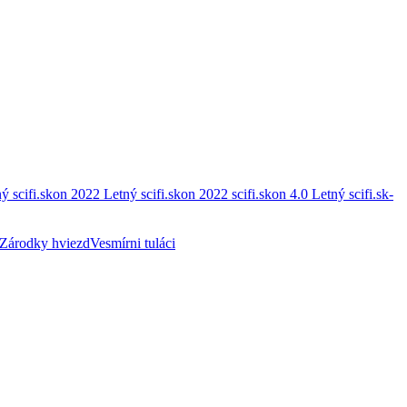
ý scifi.skon 2022
Letný scifi.skon 2022
scifi.skon 4.0
Letný scifi.sk-
Zárodky hviezd
Vesmírni tuláci