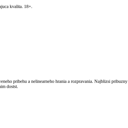
ajuca kvalita. 18+.
neho pribehu a nelinearneho hrania a rozpravania. Najblizsi pribuzny j
im dostst.