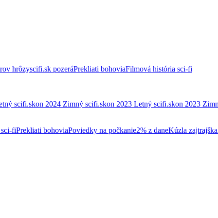
trov hrôzy
scifi.sk pozerá
Prekliati bohovia
Filmová história sci-fi
etný scifi.skon 2024
Zimný scifi.skon 2023
Letný scifi.skon 2023
Zimn
sci-fi
Prekliati bohovia
Poviedky na počkanie
2% z dane
Kúzla zajtrajška