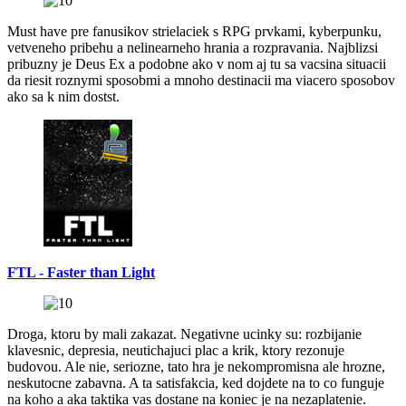
Must have pre fanusikov strielaciek s RPG prvkami, kyberpunku,
vetveneho pribehu a nelinearneho hrania a rozpravania. Najblizsi
pribuzny je Deus Ex a podobne ako v nom aj tu sa vacsina situacii
da riesit roznymi sposobmi a mnoho destinacii ma viacero sposobov
ako sa k nim dostst.
FTL - Faster than Light
Droga, ktoru by mali zakazat. Negativne ucinky su: rozbijanie
klavesnic, depresia, neutichajuci plac a krik, ktory rezonuje
budovou. Ale nie, seriozne, tato hra je nekompromisna ale hrozne,
neskutocne zabavna. A ta satisfakcia, ked dojdete na to co funguje
na koho a aka taktika vas dostane na koniec je na nezaplatenie.