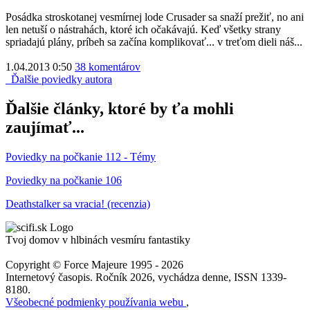
Posádka stroskotanej vesmírnej lode Crusader sa snaží prežiť, no ani
len netuší o nástrahách, ktoré ich očakávajú. Keď všetky strany
spriadajú plány, príbeh sa začína komplikovať... v treťom dieli náš...
1.04.2013 0:50
38 komentárov
Ďalšie poviedky autora
Ďalšie články, ktoré by ťa mohli
zaujímať...
Poviedky na počkanie 112 - Témy
Poviedky na počkanie 106
Deathstalker sa vracia! (recenzia)
Tvoj domov v hlbinách vesmíru fantastiky
Copyright © Force Majeure 1995 - 2026
Internetový časopis. Ročník 2026, vychádza denne, ISSN 1339-
8180.
Všeobecné podmienky používania webu
,