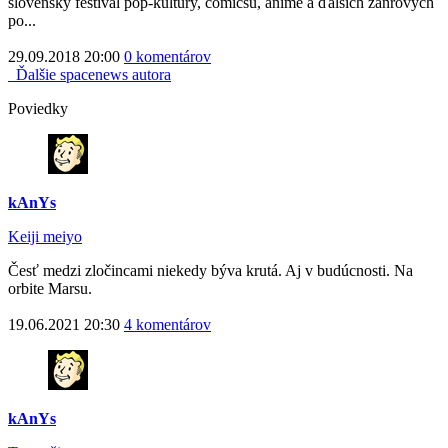
slovenský festival pop-kultúry, comicsu, anime a ďalších žánrových
po...
29.09.2018 20:00
0 komentárov
Ďalšie spacenews autora
Poviedky
kAnYs
Keiji meiyo
Česť medzi zločincami niekedy býva krutá. Aj v budúcnosti. Na
orbite Marsu.
19.06.2021 20:30
4 komentárov
kAnYs