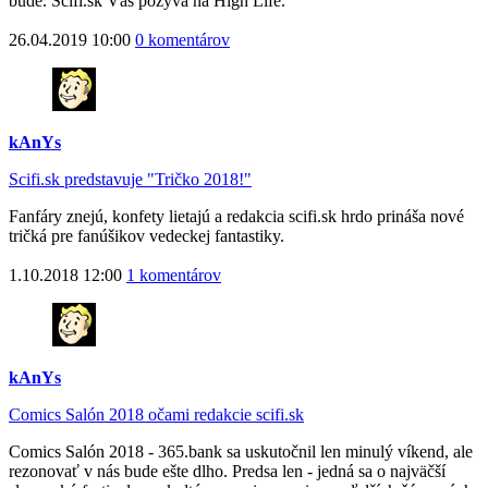
bude. Scifi.sk Vás pozýva na High Life.
26.04.2019 10:00
0 komentárov
kAnYs
Scifi.sk predstavuje "Tričko 2018!"
Fanfáry znejú, konfety lietajú a redakcia scifi.sk hrdo prináša nové
tričká pre fanúšikov vedeckej fantastiky.
1.10.2018 12:00
1 komentárov
kAnYs
Comics Salón 2018 očami redakcie scifi.sk
Comics Salón 2018 - 365.bank sa uskutočnil len minulý víkend, ale
rezonovať v nás bude ešte dlho. Predsa len - jedná sa o najväčší