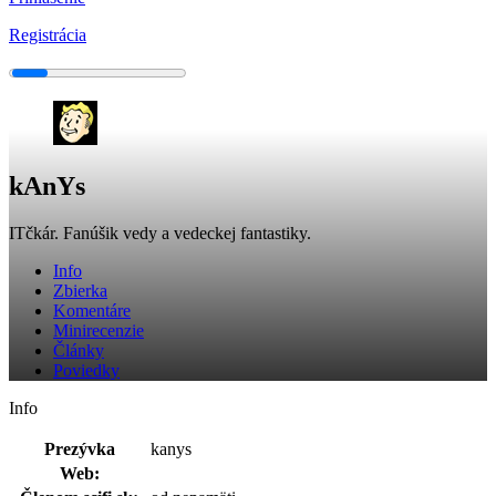
Registrácia
kAnYs
ITčkár. Fanúšik vedy a vedeckej fantastiky.
Info
Zbierka
Komentáre
Minirecenzie
Články
Poviedky
Info
Prezývka
kanys
Web: