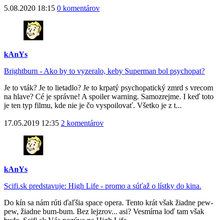
5.08.2020 18:15
0 komentárov
kAnYs
Brightburn - Ako by to vyzeralo, keby Superman bol psychopat?
Je to vták? Je to lietadlo? Je to krpatý psychopatický zmrd s vrecom
na hlave? Cé je správne! A spoiler warning. Samozrejme. I keď toto
je ten typ filmu, kde nie je čo vyspoilovať. Všetko je z t...
17.05.2019 12:35
2 komentárov
kAnYs
Scifi.sk predstavuje: High Life - promo a súťaž o lístky do kina.
Do kín sa nám rúti ďaľšia space opera. Tento krát však žiadne pew-
pew, žiadne bum-bum. Bez lejzrov... asi? Vesmírna loď tam však