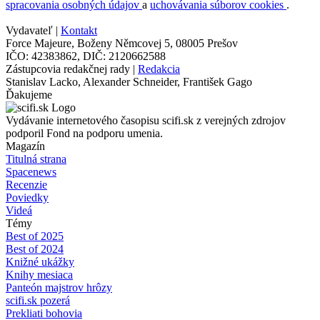
spracovania osobných údajov
a
uchovávania súborov cookies
.
Vydavateľ |
Kontakt
Force Majeure, Boženy Němcovej 5, 08005 Prešov
IČO: 42383862, DIČ: 2120662588
Zástupcovia redakčnej rady |
Redakcia
Stanislav Lacko, Alexander Schneider, František Gago
Ďakujeme
Vydávanie internetového časopisu scifi.sk z verejných zdrojov
podporil Fond na podporu umenia.
Magazín
Titulná strana
Spacenews
Recenzie
Poviedky
Videá
Témy
Best of 2025
Best of 2024
Knižné ukážky
Knihy mesiaca
Panteón majstrov hrôzy
scifi.sk pozerá
Prekliati bohovia