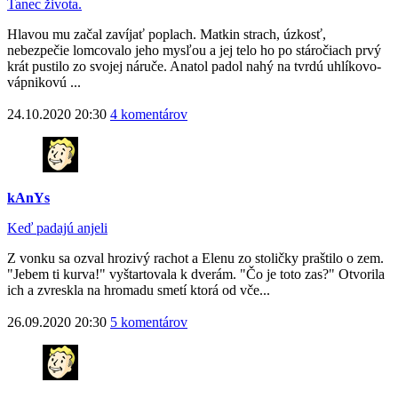
Tanec života.
Hlavou mu začal zavíjať poplach. Matkin strach, úzkosť,
nebezpečie lomcovalo jeho mysľou a jej telo ho po stáročiach prvý
krát pustilo zo svojej náruče. Anatol padol nahý na tvrdú uhlíkovo-
vápnikovú ...
24.10.2020 20:30
4 komentárov
kAnYs
Keď padajú anjeli
Z vonku sa ozval hrozivý rachot a Elenu zo stoličky praštilo o zem.
"Jebem ti kurva!" vyštartovala k dverám. "Čo je toto zas?" Otvorila
ich a zvreskla na hromadu smetí ktorá od vče...
26.09.2020 20:30
5 komentárov