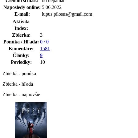
Členom scifi.sk:
od nepamäti
Naposledy online:
5.06.2022
E-mail:
lupus.pilosus@gmail.com
Aktivita
Index:
Zbierka:
3
Ponúka / Hľadá:
0 / 0
Komentáre:
1581
Články:
9
Poviedky:
10
Zbierka - ponúka
Zbierka - hľadá
Zbierka - najnovšie