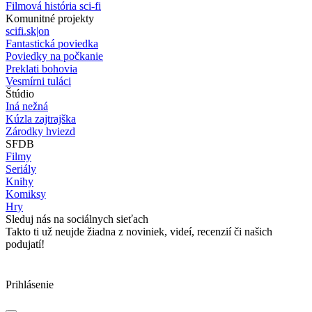
Filmová história sci-fi
Komunitné projekty
scifi.sk|on
Fantastická poviedka
Poviedky na počkanie
Preklati bohovia
Vesmírni tuláci
Štúdio
Iná nežná
Kúzla zajtrajška
Zárodky hviezd
SFDB
Filmy
Seriály
Knihy
Komiksy
Hry
Sleduj nás na sociálnych sieťach
Takto ti už neujde žiadna z noviniek, videí, recenzií či našich
podujatí!
Prihlásenie