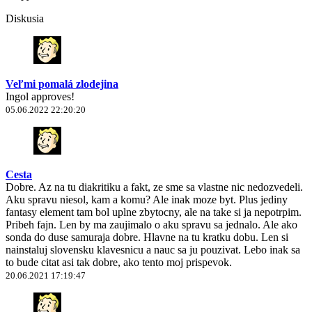
Diskusia
Veľmi pomalá zlodejina
Ingol approves!
05.06.2022 22:20:20
Cesta
Dobre. Az na tu diakritiku a fakt, ze sme sa vlastne nic nedozvedeli.
Aku spravu niesol, kam a komu? Ale inak moze byt. Plus jediny
fantasy element tam bol uplne zbytocny, ale na take si ja nepotrpim.
Pribeh fajn. Len by ma zaujimalo o aku spravu sa jednalo. Ale ako
sonda do duse samuraja dobre. Hlavne na tu kratku dobu. Len si
nainstaluj slovensku klavesnicu a nauc sa ju pouzivat. Lebo inak sa
to bude citat asi tak dobre, ako tento moj prispevok.
20.06.2021 17:19:47