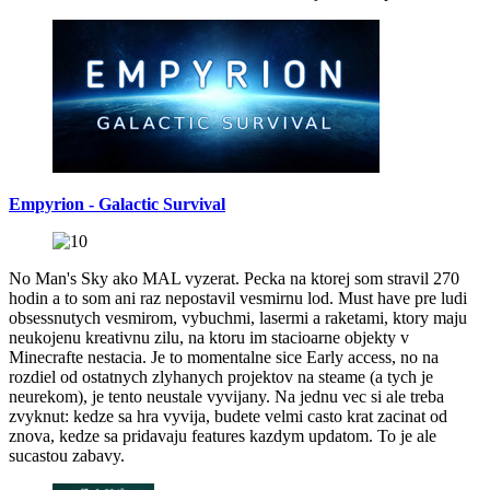
Empyrion - Galactic Survival
No Man's Sky ako MAL vyzerat. Pecka na ktorej som stravil 270
hodin a to som ani raz nepostavil vesmirnu lod. Must have pre ludi
obsessnutych vesmirom, vybuchmi, lasermi a raketami, ktory maju
neukojenu kreativnu zilu, na ktoru im stacioarne objekty v
Minecrafte nestacia. Je to momentalne sice Early access, no na
rozdiel od ostatnych zlyhanych projektov na steame (a tych je
neurekom), je tento neustale vyvijany. Na jednu vec si ale treba
zvyknut: kedze sa hra vyvija, budete velmi casto krat zacinat od
znova, kedze sa pridavaju features kazdym updatom. To je ale
sucastou zabavy.