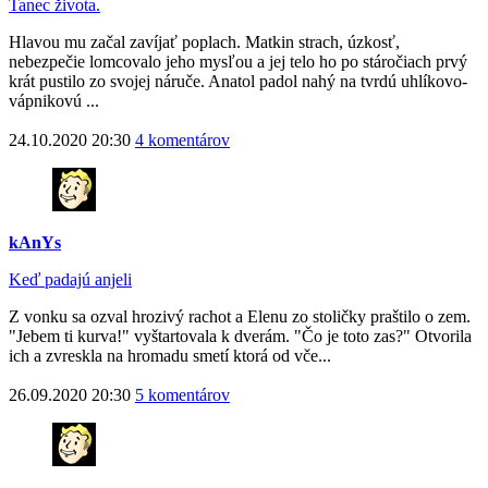
Tanec života.
Hlavou mu začal zavíjať poplach. Matkin strach, úzkosť,
nebezpečie lomcovalo jeho mysľou a jej telo ho po stáročiach prvý
krát pustilo zo svojej náruče. Anatol padol nahý na tvrdú uhlíkovo-
vápnikovú ...
24.10.2020 20:30
4 komentárov
kAnYs
Keď padajú anjeli
Z vonku sa ozval hrozivý rachot a Elenu zo stoličky praštilo o zem.
"Jebem ti kurva!" vyštartovala k dverám. "Čo je toto zas?" Otvorila
ich a zvreskla na hromadu smetí ktorá od vče...
26.09.2020 20:30
5 komentárov