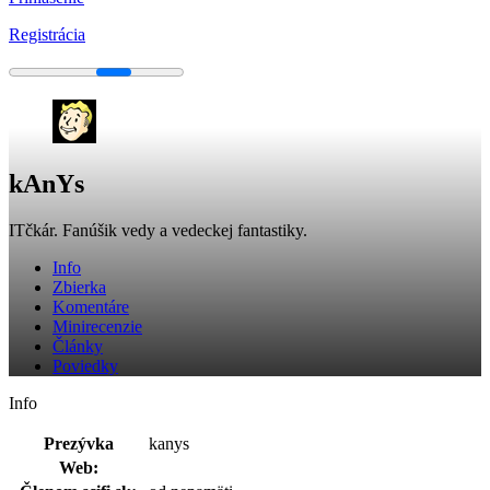
Registrácia
kAnYs
ITčkár. Fanúšik vedy a vedeckej fantastiky.
Info
Zbierka
Komentáre
Minirecenzie
Články
Poviedky
Info
Prezývka
kanys
Web: