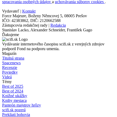
spracovania osobných údajov
a
uchovávania súborov cookies
.
Vydavateľ |
Kontakt
Force Majeure, Boženy Němcovej 5, 08005 Prešov
IČO: 42383862, DIČ: 2120662588
Zástupcovia redakčnej rady |
Redakcia
Stanislav Lacko, Alexander Schneider, František Gago
Ďakujeme
Vydávanie internetového časopisu scifi.sk z verejných zdrojov
podporil Fond na podporu umenia.
Magazín
Titulná strana
Spacenews
Recenzie
Poviedky
Videá
Témy
Best of 2025
Best of 2024
Knižné ukážky
Knihy mesiaca
Panteón majstrov hrôzy
scifi.sk pozerá
Prekliati bohovia