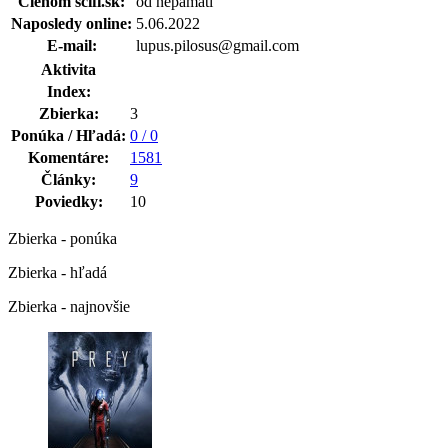
Členom scifi.sk:
od nepamäti
Naposledy online:
5.06.2022
E-mail:
lupus.pilosus@gmail.com
Aktivita
Index:
Zbierka:
3
Ponúka / Hľadá:
0 / 0
Komentáre:
1581
Články:
9
Poviedky:
10
Zbierka - ponúka
Zbierka - hľadá
Zbierka - najnovšie