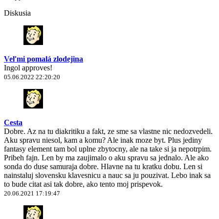
Diskusia
Veľmi pomalá zlodejina
Ingol approves!
05.06.2022 22:20:20
Cesta
Dobre. Az na tu diakritiku a fakt, ze sme sa vlastne nic nedozvedeli.
Aku spravu niesol, kam a komu? Ale inak moze byt. Plus jediny
fantasy element tam bol uplne zbytocny, ale na take si ja nepotrpim.
Pribeh fajn. Len by ma zaujimalo o aku spravu sa jednalo. Ale ako
sonda do duse samuraja dobre. Hlavne na tu kratku dobu. Len si
nainstaluj slovensku klavesnicu a nauc sa ju pouzivat. Lebo inak sa
to bude citat asi tak dobre, ako tento moj prispevok.
20.06.2021 17:19:47