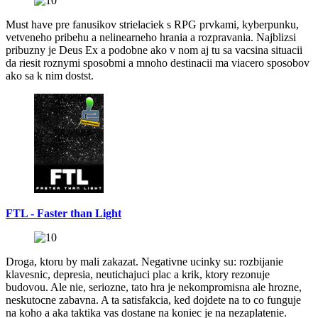
Must have pre fanusikov strielaciek s RPG prvkami, kyberpunku,
vetveneho pribehu a nelinearneho hrania a rozpravania. Najblizsi
pribuzny je Deus Ex a podobne ako v nom aj tu sa vacsina situacii
da riesit roznymi sposobmi a mnoho destinacii ma viacero sposobov
ako sa k nim dostst.
FTL - Faster than Light
Droga, ktoru by mali zakazat. Negativne ucinky su: rozbijanie
klavesnic, depresia, neutichajuci plac a krik, ktory rezonuje
budovou. Ale nie, seriozne, tato hra je nekompromisna ale hrozne,
neskutocne zabavna. A ta satisfakcia, ked dojdete na to co funguje
na koho a aka taktika vas dostane na koniec je na nezaplatenie.