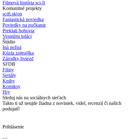
Filmová história sci-fi
Komunitné projekty
scifi.sk|on
Fantastická poviedka
Poviedky na počkanie
Preklati bohovia
Vesmírni tuláci
Štúdio
Iná nežná
Kúzla zajtrajška
Zárodky hviezd
SFDB
Filmy
Seriály
Knihy
Komiksy
Hry
Sleduj nás na sociálnych sieťach
Takto ti už neujde žiadna z noviniek, videí, recenzií či našich
podujatí!
Prihlásenie