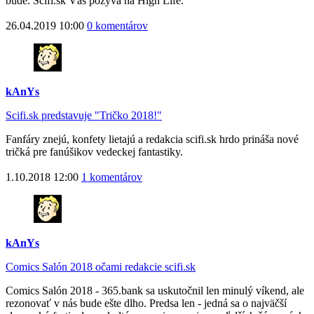
bude. Scifi.sk Vás pozýva na High Life.
26.04.2019 10:00
0 komentárov
kAnYs
Scifi.sk predstavuje "Tričko 2018!"
Fanfáry znejú, konfety lietajú a redakcia scifi.sk hrdo prináša nové
tričká pre fanúšikov vedeckej fantastiky.
1.10.2018 12:00
1 komentárov
kAnYs
Comics Salón 2018 očami redakcie scifi.sk
Comics Salón 2018 - 365.bank sa uskutočnil len minulý víkend, ale
rezonovať v nás bude ešte dlho. Predsa len - jedná sa o najväčší