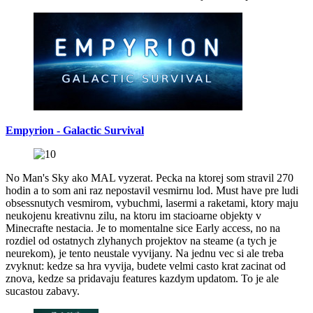
Empyrion - Galactic Survival
No Man's Sky ako MAL vyzerat. Pecka na ktorej som stravil 270
hodin a to som ani raz nepostavil vesmirnu lod. Must have pre ludi
obsessnutych vesmirom, vybuchmi, lasermi a raketami, ktory maju
neukojenu kreativnu zilu, na ktoru im stacioarne objekty v
Minecrafte nestacia. Je to momentalne sice Early access, no na
rozdiel od ostatnych zlyhanych projektov na steame (a tych je
neurekom), je tento neustale vyvijany. Na jednu vec si ale treba
zvyknut: kedze sa hra vyvija, budete velmi casto krat zacinat od
znova, kedze sa pridavaju features kazdym updatom. To je ale
sucastou zabavy.