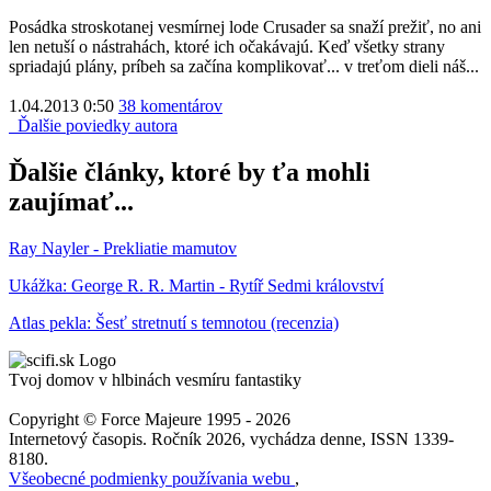
Posádka stroskotanej vesmírnej lode Crusader sa snaží prežiť, no ani
len netuší o nástrahách, ktoré ich očakávajú. Keď všetky strany
spriadajú plány, príbeh sa začína komplikovať... v treťom dieli náš...
1.04.2013 0:50
38 komentárov
Ďalšie poviedky autora
Ďalšie články, ktoré by ťa mohli
zaujímať...
Ray Nayler - Prekliatie mamutov
Ukážka: George R. R. Martin - Rytíř Sedmi království
Atlas pekla: Šesť stretnutí s temnotou (recenzia)
Tvoj domov v hlbinách vesmíru fantastiky
Copyright © Force Majeure 1995 - 2026
Internetový časopis. Ročník 2026, vychádza denne, ISSN 1339-
8180.
Všeobecné podmienky používania webu
,