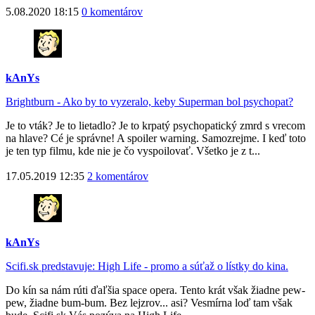
5.08.2020 18:15
0 komentárov
kAnYs
Brightburn - Ako by to vyzeralo, keby Superman bol psychopat?
Je to vták? Je to lietadlo? Je to krpatý psychopatický zmrd s vrecom
na hlave? Cé je správne! A spoiler warning. Samozrejme. I keď toto
je ten typ filmu, kde nie je čo vyspoilovať. Všetko je z t...
17.05.2019 12:35
2 komentárov
kAnYs
Scifi.sk predstavuje: High Life - promo a súťaž o lístky do kina.
Do kín sa nám rúti ďaľšia space opera. Tento krát však žiadne pew-
pew, žiadne bum-bum. Bez lejzrov... asi? Vesmírna loď tam však