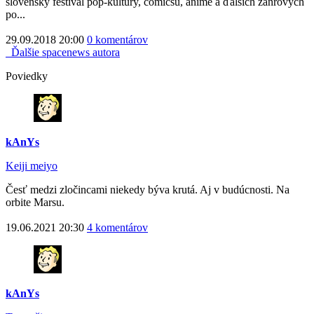
slovenský festival pop-kultúry, comicsu, anime a ďalších žánrových
po...
29.09.2018 20:00
0 komentárov
Ďalšie spacenews autora
Poviedky
kAnYs
Keiji meiyo
Česť medzi zločincami niekedy býva krutá. Aj v budúcnosti. Na
orbite Marsu.
19.06.2021 20:30
4 komentárov
kAnYs