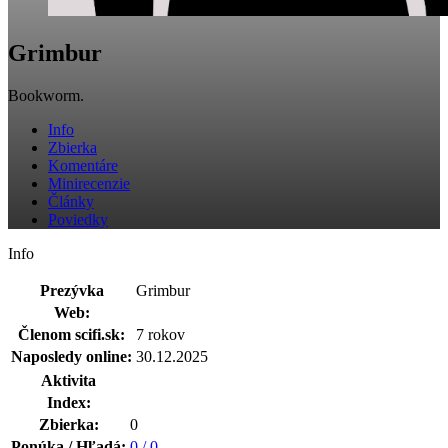
Grimbur
Bookworm.
Info
Zbierka
Komentáre
Minirecenzie
Články
Poviedky
Info
Prezývka
Grimbur
Web:
Členom scifi.sk:
7 rokov
Naposledy online:
30.12.2025
Aktivita
Index:
Zbierka:
0
Ponúka / Hľadá:
0 / 0