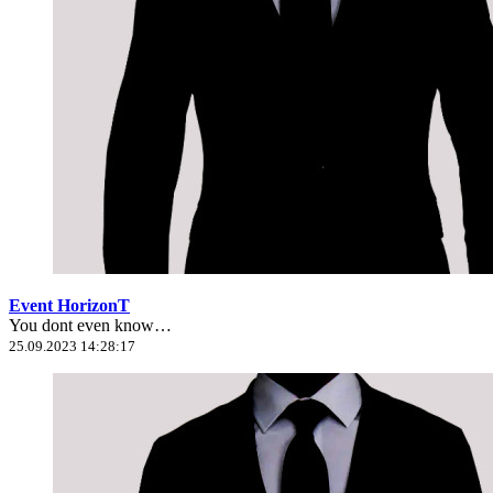
Event HorizonT
You dont even know…
25.09.2023 14:28:17