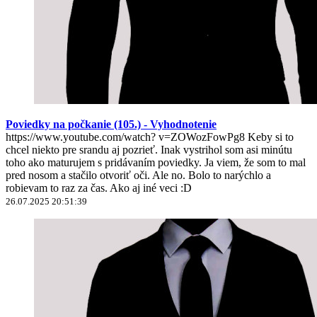
Poviedky na počkanie (105.) - Vyhodnotenie
https://www.youtube.com/watch? v=ZOWozFowPg8 Keby si to
chcel niekto pre srandu aj pozrieť. Inak vystrihol som asi minútu
toho ako maturujem s pridávaním poviedky. Ja viem, že som to mal
pred nosom a stačilo otvoriť oči. Ale no. Bolo to narýchlo a
robievam to raz za čas. Ako aj iné veci :D
26.07.2025 20:51:39