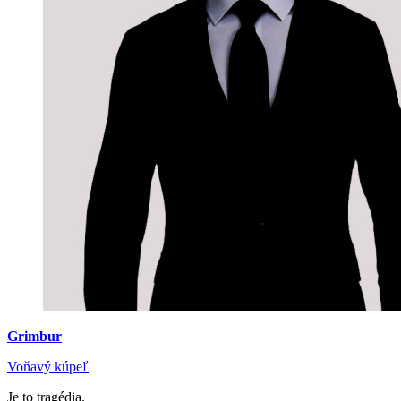
Grimbur
Voňavý kúpeľ
Je to tragédia.