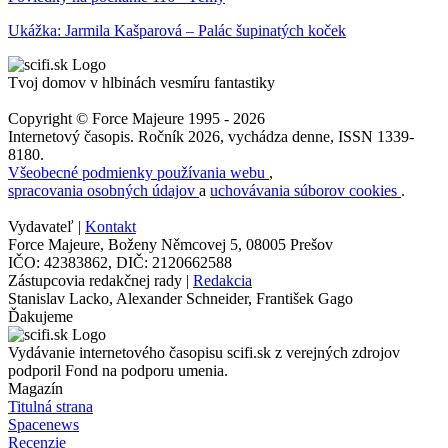
Ukážka: Jarmila Kašparová – Palác šupinatých koček
Tvoj domov v hlbinách vesmíru fantastiky
Copyright © Force Majeure 1995 - 2026
Internetový časopis. Ročník 2026, vychádza denne, ISSN 1339-
8180.
Všeobecné podmienky používania webu
,
spracovania osobných údajov
a
uchovávania súborov cookies
.
Vydavateľ |
Kontakt
Force Majeure, Boženy Němcovej 5, 08005 Prešov
IČO: 42383862, DIČ: 2120662588
Zástupcovia redakčnej rady |
Redakcia
Stanislav Lacko, Alexander Schneider, František Gago
Ďakujeme
Vydávanie internetového časopisu scifi.sk z verejných zdrojov
podporil Fond na podporu umenia.
Magazín
Titulná strana
Spacenews
Recenzie