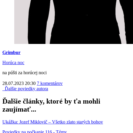
Grimbur
Horúca noc
na púšti za horúcej noci
28.07.2023 20:30
7 komentárov
Ďalšie poviedky autora
Ďalšie články, ktoré by ťa mohli
zaujímať...
Ukážka: Jozef Miklovič – Všetko zlato starých bohov
Poviedky na počkanie 116 - Témy