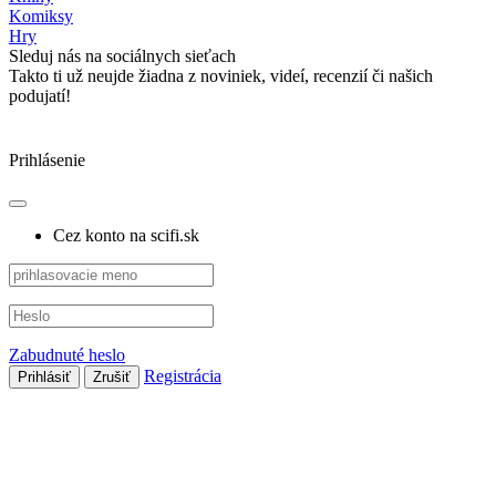
Komiksy
Hry
Sleduj nás na sociálnych sieťach
Takto ti už neujde žiadna z noviniek, videí, recenzií či našich
podujatí!
Prihlásenie
Cez konto na scifi.sk
Zabudnuté heslo
Registrácia
Prihlásiť
Zrušiť