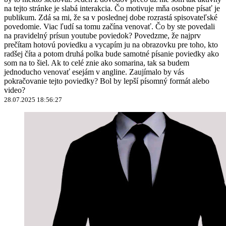
na tejto stránke je slabá interakcia. Čo motivuje mňa osobne písať je
publikum. Zdá sa mi, že sa v poslednej dobe rozrastá spisovateľské
povedomie. Viac ľudí sa tomu začína venovať. Čo by ste povedali
na pravidelný prísun youtube poviedok? Povedzme, že najprv
prečítam hotovú poviedku a vycapím ju na obrazovku pre toho, kto
radšej číta a potom druhá polka bude samotné písanie poviedky ako
som na to šiel. Ak to celé znie ako somarina, tak sa budem
jednoducho venovať esejám v angline. Zaujímalo by vás
pokračovanie tejto poviedky? Bol by lepší písomný formát alebo
video?
28.07.2025 18:56:27