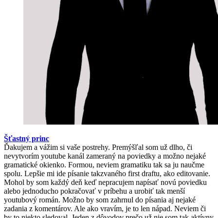
Šťastný princ
Ďakujem a vážim si vaše postrehy. Premýšľal som už dlho, či
nevytvorím youtube kanál zameraný na poviedky a možno nejaké
gramatické okienko. Formou, neviem gramatiku tak sa ju naučme
spolu. Lepšie mi ide písanie takzvaného first draftu, ako editovanie.
Mohol by som každý deň keď nepracujem napísať novú poviedku
alebo jednoducho pokračovať v príbehu a urobiť tak menší
youtubový román. Možno by som zahrnul do písania aj nejaké
zadania z komentárov. Ale ako vravím, je to len nápad. Neviem či
by to niekto sledoval. Jeden z dôvodov prečo už nie som tak aktívny