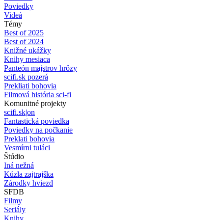
Poviedky
Videá
Témy
Best of 2025
Best of 2024
Knižné ukážky
Knihy mesiaca
Panteón majstrov hrôzy
scifi.sk pozerá
Prekliati bohovia
Filmová história sci-fi
Komunitné projekty
scifi.sk|on
Fantastická poviedka
Poviedky na počkanie
Preklati bohovia
Vesmírni tuláci
Štúdio
Iná nežná
Kúzla zajtrajška
Zárodky hviezd
SFDB
Filmy
Seriály
Knihy