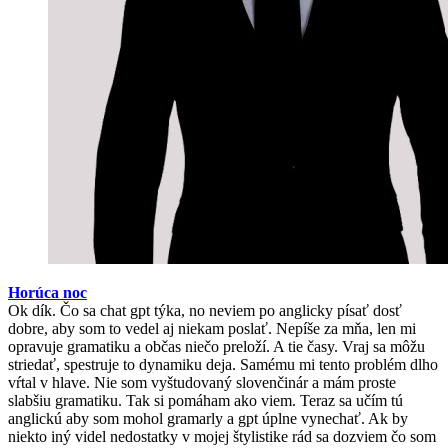
Horúca noc
Ok dík. Čo sa chat gpt týka, no neviem po anglicky písať dosť
dobre, aby som to vedel aj niekam poslať. Nepíše za mňa, len mi
opravuje gramatiku a občas niečo preloží. A tie časy. Vraj sa môžu
striedať, spestruje to dynamiku deja. Samému mi tento problém dlho
vŕtal v hlave. Nie som vyštudovaný slovenčinár a mám proste
slabšiu gramatiku. Tak si pomáham ako viem. Teraz sa učím tú
anglickú aby som mohol gramarly a gpt úplne vynechať. Ak by
niekto iný videl nedostatky v mojej štylistike rád sa dozviem čo som