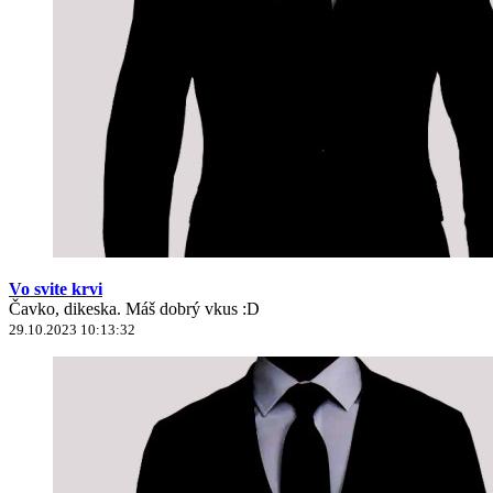
Vo svite krvi
Čavko, dikeska. Máš dobrý vkus :D
29.10.2023 10:13:32