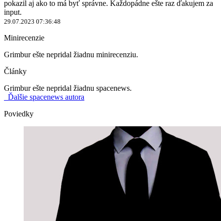
pokazil aj ako to má byť správne. Každopádne ešte raz ďakujem za
input.
29.07.2023 07:36:48
Minirecenzie
Grimbur ešte nepridal žiadnu minirecenziu.
Články
Grimbur ešte nepridal žiadnu spacenews.
Ďalšie spacenews autora
Poviedky