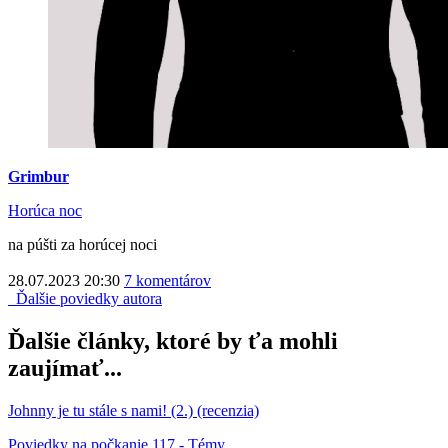
Grimbur
Horúca noc
na púšti za horúcej noci
28.07.2023 20:30
7 komentárov
Ďalšie poviedky autora
Ďalšie články, ktoré by ťa mohli
zaujímať...
Johnny je tu stále s nami! (2.) (recenzia)
Poviedky na počkanie 117 - Témy