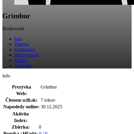
Grimbur
Bookworm.
Info
Zbierka
Komentáre
Minirecenzie
Články
Poviedky
Info
Prezývka
Grimbur
Web:
Členom scifi.sk:
7 rokov
Naposledy online:
30.12.2025
Aktivita
Index:
Zbierka:
0
Ponúka / Hľadá:
0 / 0