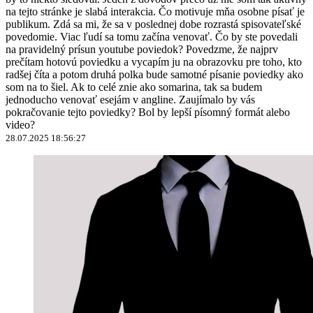
na tejto stránke je slabá interakcia. Čo motivuje mňa osobne písať je
publikum. Zdá sa mi, že sa v poslednej dobe rozrastá spisovateľské
povedomie. Viac ľudí sa tomu začína venovať. Čo by ste povedali
na pravidelný prísun youtube poviedok? Povedzme, že najprv
prečítam hotovú poviedku a vycapím ju na obrazovku pre toho, kto
radšej číta a potom druhá polka bude samotné písanie poviedky ako
som na to šiel. Ak to celé znie ako somarina, tak sa budem
jednoducho venovať esejám v angline. Zaujímalo by vás
pokračovanie tejto poviedky? Bol by lepší písomný formát alebo
video?
28.07.2025 18:56:27