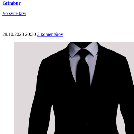
Grimbur
Vo svite krvi
.
28.10.2023 20:30
3 komentárov