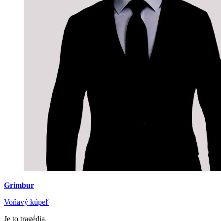
Grimbur
Voňavý kúpeľ
Je to tragédia.