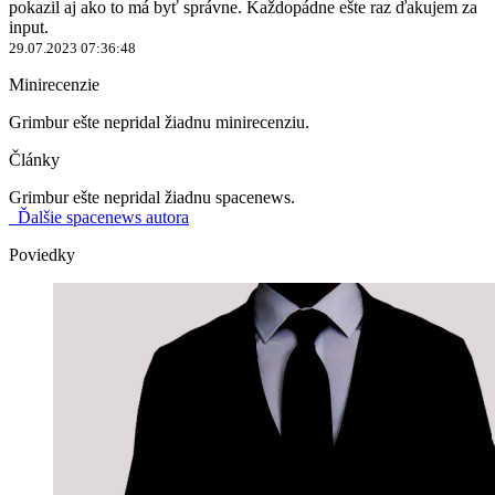
pokazil aj ako to má byť správne. Každopádne ešte raz ďakujem za
input.
29.07.2023 07:36:48
Minirecenzie
Grimbur ešte nepridal žiadnu minirecenziu.
Články
Grimbur ešte nepridal žiadnu spacenews.
Ďalšie spacenews autora
Poviedky