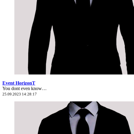
Event HorizonT
You dont even know…
25.09.2023 14:28:17