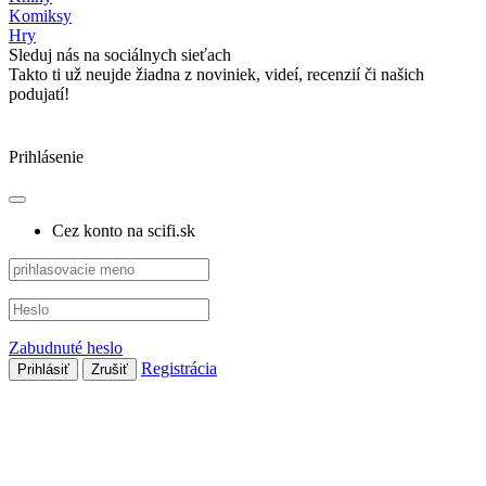
Komiksy
Hry
Sleduj nás na sociálnych sieťach
Takto ti už neujde žiadna z noviniek, videí, recenzií či našich
podujatí!
Prihlásenie
Cez konto na scifi.sk
Zabudnuté heslo
Registrácia
Prihlásiť
Zrušiť