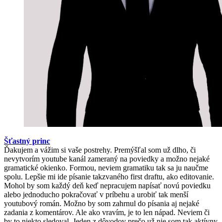
Šťastný princ
Ďakujem a vážim si vaše postrehy. Premýšľal som už dlho, či
nevytvorím youtube kanál zameraný na poviedky a možno nejaké
gramatické okienko. Formou, neviem gramatiku tak sa ju naučme
spolu. Lepšie mi ide písanie takzvaného first draftu, ako editovanie.
Mohol by som každý deň keď nepracujem napísať novú poviedku
alebo jednoducho pokračovať v príbehu a urobiť tak menší
youtubový román. Možno by som zahrnul do písania aj nejaké
zadania z komentárov. Ale ako vravím, je to len nápad. Neviem či
by to niekto sledoval. Jeden z dôvodov prečo už nie som tak aktívny