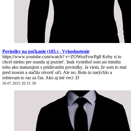
Poviedky na počkanie (105.) - Vyhodnotenie
https://www.youtube.com/watch? v=ZOWozFowPg8 Keby si to
chcel niekto pre srandu aj pozrieť. Inak vystrihol som asi minútu
toho ako maturujem s pridávaním poviedky. Ja viem, že som to mal
pred nosom a stačilo otvoriť oči. Ale no. Bolo to narýchlo a
robievam to raz za čas. Ako aj iné veci :D
26.07.2025 20:51:39