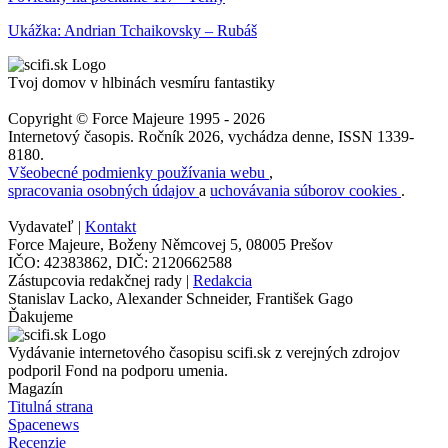
Ukážka: Andrian Tchaikovsky – Rubáš
Tvoj domov v hlbinách vesmíru fantastiky
Copyright © Force Majeure 1995 - 2026
Internetový časopis. Ročník 2026, vychádza denne, ISSN 1339-
8180.
Všeobecné podmienky používania webu
,
spracovania osobných údajov
a
uchovávania súborov cookies
.
Vydavateľ |
Kontakt
Force Majeure, Boženy Němcovej 5, 08005 Prešov
IČO: 42383862, DIČ: 2120662588
Zástupcovia redakčnej rady |
Redakcia
Stanislav Lacko, Alexander Schneider, František Gago
Ďakujeme
Vydávanie internetového časopisu scifi.sk z verejných zdrojov
podporil Fond na podporu umenia.
Magazín
Titulná strana
Spacenews
Recenzie