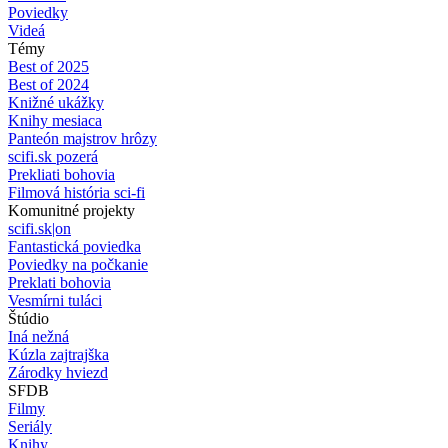
Poviedky
Videá
Témy
Best of 2025
Best of 2024
Knižné ukážky
Knihy mesiaca
Panteón majstrov hrôzy
scifi.sk pozerá
Prekliati bohovia
Filmová história sci-fi
Komunitné projekty
scifi.sk|on
Fantastická poviedka
Poviedky na počkanie
Preklati bohovia
Vesmírni tuláci
Štúdio
Iná nežná
Kúzla zajtrajška
Zárodky hviezd
SFDB
Filmy
Seriály
Knihy