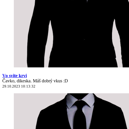
Vo svite krvi
Čavko, dikeska. Máš dobrý vkus :D
29.10.2023 10:13:32