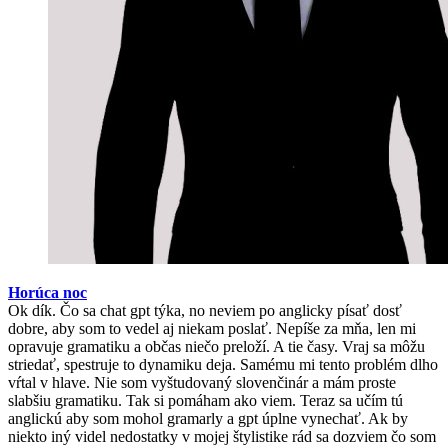
Horúca noc
Ok dík. Čo sa chat gpt týka, no neviem po anglicky písať dosť
dobre, aby som to vedel aj niekam poslať. Nepíše za mňa, len mi
opravuje gramatiku a občas niečo preloží. A tie časy. Vraj sa môžu
striedať, spestruje to dynamiku deja. Samému mi tento problém dlho
vŕtal v hlave. Nie som vyštudovaný slovenčinár a mám proste
slabšiu gramatiku. Tak si pomáham ako viem. Teraz sa učím tú
anglickú aby som mohol gramarly a gpt úplne vynechať. Ak by
niekto iný videl nedostatky v mojej štylistike rád sa dozviem čo som