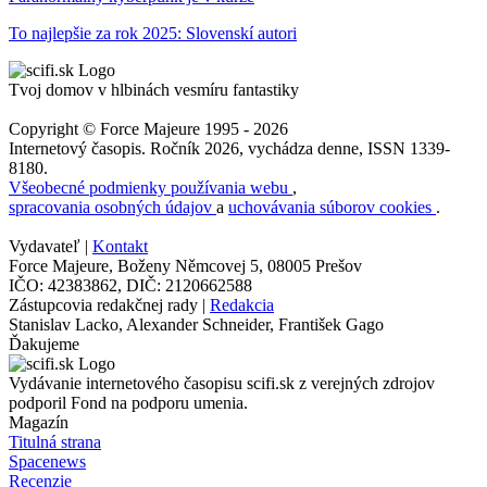
To najlepšie za rok 2025: Slovenskí autori
Tvoj domov v hlbinách vesmíru fantastiky
Copyright © Force Majeure 1995 - 2026
Internetový časopis. Ročník 2026, vychádza denne, ISSN 1339-
8180.
Všeobecné podmienky používania webu
,
spracovania osobných údajov
a
uchovávania súborov cookies
.
Vydavateľ |
Kontakt
Force Majeure, Boženy Němcovej 5, 08005 Prešov
IČO: 42383862, DIČ: 2120662588
Zástupcovia redakčnej rady |
Redakcia
Stanislav Lacko, Alexander Schneider, František Gago
Ďakujeme
Vydávanie internetového časopisu scifi.sk z verejných zdrojov
podporil Fond na podporu umenia.
Magazín
Titulná strana
Spacenews
Recenzie