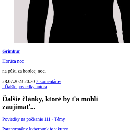
Grimbur
Horúca noc
na púšti za horúcej noci
28.07.2023 20:30
7 komentárov
Ďalšie poviedky autora
Ďalšie články, ktoré by ťa mohli
zaujímať...
Poviedky na počkanie 111 - Témy
Paranormálny kyberpunk je v kurze