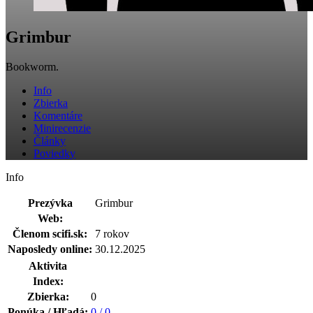
Grimbur
Bookworm.
Info
Zbierka
Komentáre
Minirecenzie
Články
Poviedky
Info
Prezývka
Grimbur
Web:
Členom scifi.sk:
7 rokov
Naposledy online:
30.12.2025
Aktivita
Index:
Zbierka:
0
Ponúka / Hľadá:
0 / 0