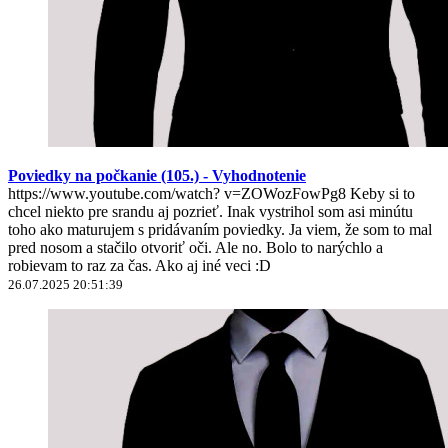
Poviedky na počkanie (105.) - Vyhodnotenie
https://www.youtube.com/watch? v=ZOWozFowPg8 Keby si to
chcel niekto pre srandu aj pozrieť. Inak vystrihol som asi minútu
toho ako maturujem s pridávaním poviedky. Ja viem, že som to mal
pred nosom a stačilo otvoriť oči. Ale no. Bolo to narýchlo a
robievam to raz za čas. Ako aj iné veci :D
26.07.2025 20:51:39