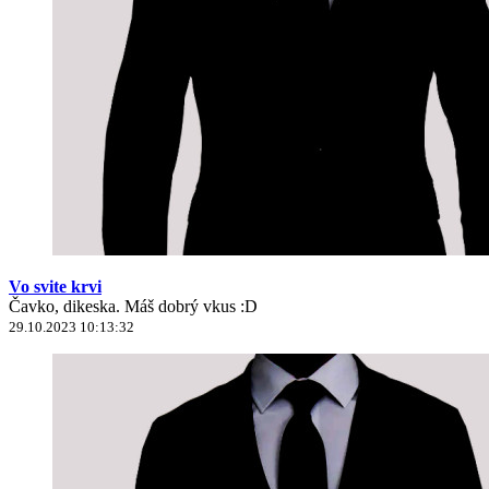
Vo svite krvi
Čavko, dikeska. Máš dobrý vkus :D
29.10.2023 10:13:32