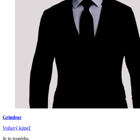
Grimbur
Voňavý kúpeľ
Je to tragédia.