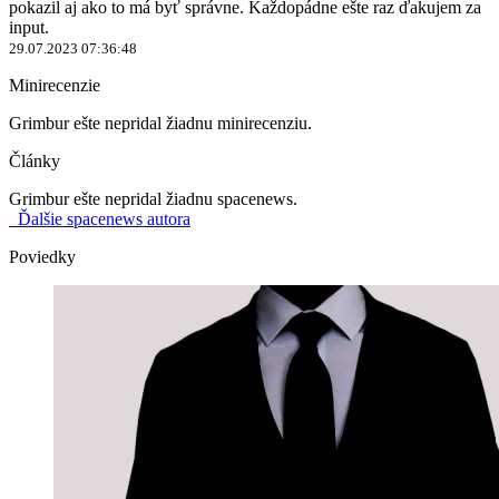
pokazil aj ako to má byť správne. Každopádne ešte raz ďakujem za
input.
29.07.2023 07:36:48
Minirecenzie
Grimbur ešte nepridal žiadnu minirecenziu.
Články
Grimbur ešte nepridal žiadnu spacenews.
Ďalšie spacenews autora
Poviedky