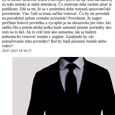
na tejto stránke je slabá interakcia. Čo motivuje mňa osobne písať je
publikum. Zdá sa mi, že sa v poslednej dobe rozrastá spisovateľské
povedomie. Viac ľudí sa tomu začína venovať. Čo by ste povedali
na pravidelný prísun youtube poviedok? Povedzme, že najprv
prečítam hotovú poviedku a vycapím ju na obrazovku pre toho, kto
radšej číta a potom druhá polka bude samotné písanie poviedky ako
som na to šiel. Ak to celé znie ako somarina, tak sa budem
jednoducho venovať esejám v angline. Zaujímalo by vás
pokračovanie tejto poviedky? Bol by lepší písomný formát alebo
video?
28.07.2025 18:56:27