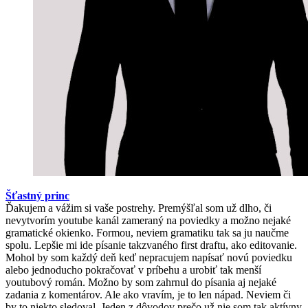
Šťastný princ
Ďakujem a vážim si vaše postrehy. Premýšľal som už dlho, či
nevytvorím youtube kanál zameraný na poviedky a možno nejaké
gramatické okienko. Formou, neviem gramatiku tak sa ju naučme
spolu. Lepšie mi ide písanie takzvaného first draftu, ako editovanie.
Mohol by som každý deň keď nepracujem napísať novú poviedku
alebo jednoducho pokračovať v príbehu a urobiť tak menší
youtubový román. Možno by som zahrnul do písania aj nejaké
zadania z komentárov. Ale ako vravím, je to len nápad. Neviem či
by to niekto sledoval. Jeden z dôvodov prečo už nie som tak aktívny