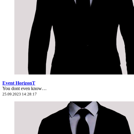
Event HorizonT
You dont even know…
25.09.2023 14:28:17