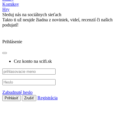
Komiksy
Hry
Sleduj nás na sociálnych sieťach
Takto ti už neujde žiadna z noviniek, videí, recenzií či našich
podujatí!
Prihlásenie
Cez konto na scifi.sk
Zabudnuté heslo
Registrácia
Prihlásiť
Zrušiť