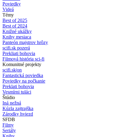
Poviedky
Videá
Témy
Best of 2025
Best of 2024
Knižné ukážky
Knihy mesiaca
Panteón majstrov hrôzy
scifi.sk pozerá
Prekliati bohovia
Filmová história sci-fi
Komunitné projekty
scifi.sk|on
Fantastická poviedka
Poviedky na počkanie
Preklati bohovia
Vesmírni tuláci
Štúdio
Iná nežná
Kúzla zajtrajška
Zárodky hviezd
SFDB
Filmy
Seriály
Knihy