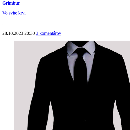
Grimbur
Vo svite krvi
.
28.10.2023 20:30
3 komentárov