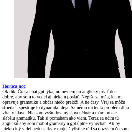
Horúca noc
Ok dík. Čo sa chat gpt týka, no neviem po anglicky písať dosť
dobre, aby som to vedel aj niekam poslať. Nepíše za mňa, len mi
opravuje gramatiku a občas niečo preloží. A tie časy. Vraj sa môžu
striedať, spestruje to dynamiku deja. Samému mi tento problém dlho
vŕtal v hlave. Nie som vyštudovaný slovenčinár a mám proste
slabšiu gramatiku. Tak si pomáham ako viem. Teraz sa učím tú
anglickú aby som mohol gramarly a gpt úplne vynechať. Ak by
niekto iný videl nedostatky v mojej štylistike rád sa dozviem čo som