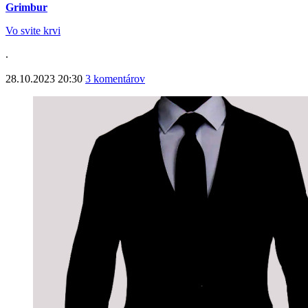
Grimbur
Vo svite krvi
.
28.10.2023 20:30
3 komentárov