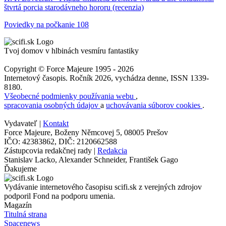
štvrtá porcia starodávneho hororu (recenzia)
Poviedky na počkanie 108
Tvoj domov v hlbinách vesmíru fantastiky
Copyright © Force Majeure 1995 - 2026
Internetový časopis. Ročník 2026, vychádza denne, ISSN 1339-
8180.
Všeobecné podmienky používania webu
,
spracovania osobných údajov
a
uchovávania súborov cookies
.
Vydavateľ |
Kontakt
Force Majeure, Boženy Němcovej 5, 08005 Prešov
IČO: 42383862, DIČ: 2120662588
Zástupcovia redakčnej rady |
Redakcia
Stanislav Lacko, Alexander Schneider, František Gago
Ďakujeme
Vydávanie internetového časopisu scifi.sk z verejných zdrojov
podporil Fond na podporu umenia.
Magazín
Titulná strana
Spacenews