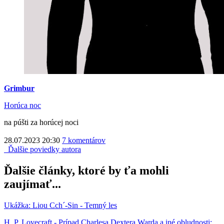
Grimbur
Horúca noc
na púšti za horúcej noci
28.07.2023 20:30
7 komentárov
Ďalšie poviedky autora
Ďalšie články, ktoré by ťa mohli
zaujímať...
Ukážka: Liou Cch´-Sin - Temný les
H. P. Lovecraft - Prípad Charlesa Dextera Warda a iné obludnosti: