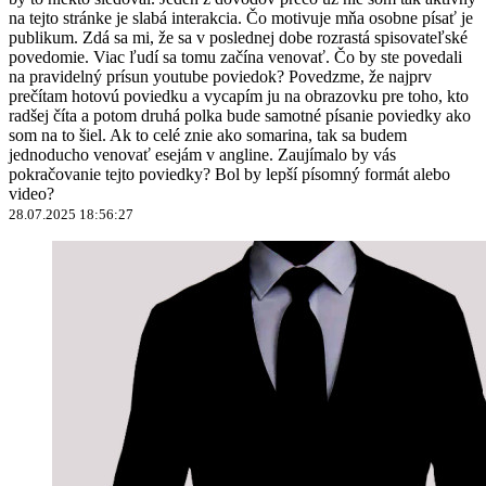
na tejto stránke je slabá interakcia. Čo motivuje mňa osobne písať je
publikum. Zdá sa mi, že sa v poslednej dobe rozrastá spisovateľské
povedomie. Viac ľudí sa tomu začína venovať. Čo by ste povedali
na pravidelný prísun youtube poviedok? Povedzme, že najprv
prečítam hotovú poviedku a vycapím ju na obrazovku pre toho, kto
radšej číta a potom druhá polka bude samotné písanie poviedky ako
som na to šiel. Ak to celé znie ako somarina, tak sa budem
jednoducho venovať esejám v angline. Zaujímalo by vás
pokračovanie tejto poviedky? Bol by lepší písomný formát alebo
video?
28.07.2025 18:56:27