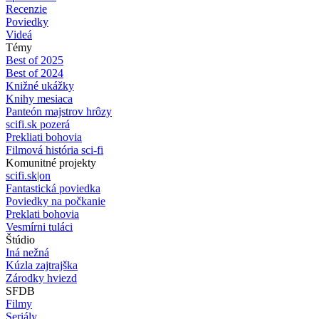
Recenzie
Poviedky
Videá
Témy
Best of 2025
Best of 2024
Knižné ukážky
Knihy mesiaca
Panteón majstrov hrôzy
scifi.sk pozerá
Prekliati bohovia
Filmová história sci-fi
Komunitné projekty
scifi.sk|on
Fantastická poviedka
Poviedky na počkanie
Preklati bohovia
Vesmírni tuláci
Štúdio
Iná nežná
Kúzla zajtrajška
Zárodky hviezd
SFDB
Filmy
Seriály