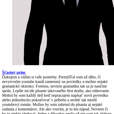
Šťastný princ
Ďakujem a vážim si vaše postrehy. Premýšľal som už dlho, či
nevytvorím youtube kanál zameraný na poviedky a možno nejaké
gramatické okienko. Formou, neviem gramatiku tak sa ju naučme
spolu. Lepšie mi ide písanie takzvaného first draftu, ako editovanie.
Mohol by som každý deň keď nepracujem napísať novú poviedku
alebo jednoducho pokračovať v príbehu a urobiť tak menší
youtubový román. Možno by som zahrnul do písania aj nejaké
zadania z komentárov. Ale ako vravím, je to len nápad. Neviem či
by to niekto sledoval. Jeden z dôvodov prečo už nie som tak aktívny