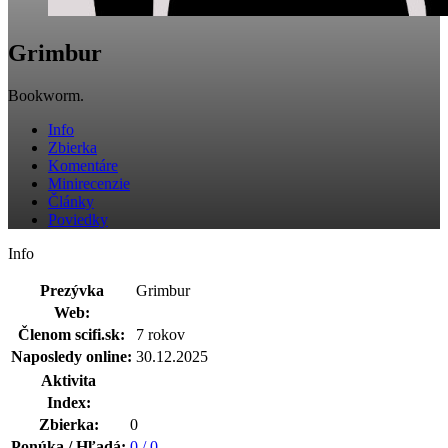
Grimbur
Bookworm.
Info
Zbierka
Komentáre
Minirecenzie
Články
Poviedky
Info
Prezývka
Grimbur
Web:
Členom scifi.sk:
7 rokov
Naposledy online:
30.12.2025
Aktivita
Index:
Zbierka:
0
Ponúka / Hľadá:
0 / 0