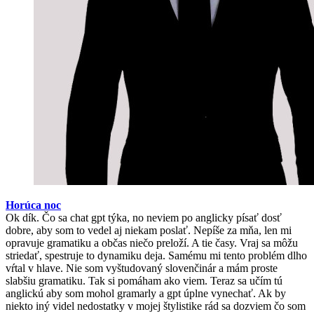
Horúca noc
Ok dík. Čo sa chat gpt týka, no neviem po anglicky písať dosť
dobre, aby som to vedel aj niekam poslať. Nepíše za mňa, len mi
opravuje gramatiku a občas niečo preloží. A tie časy. Vraj sa môžu
striedať, spestruje to dynamiku deja. Samému mi tento problém dlho
vŕtal v hlave. Nie som vyštudovaný slovenčinár a mám proste
slabšiu gramatiku. Tak si pomáham ako viem. Teraz sa učím tú
anglickú aby som mohol gramarly a gpt úplne vynechať. Ak by
niekto iný videl nedostatky v mojej štylistike rád sa dozviem čo som