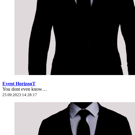
Event HorizonT
You dont even know…
25.09.2023 14:28:17