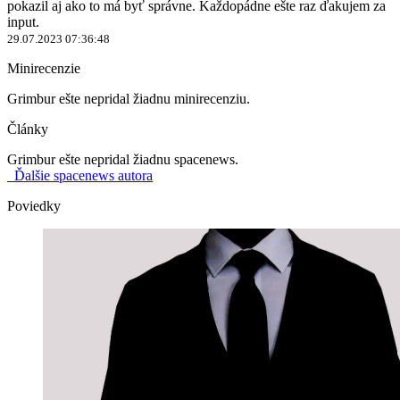
pokazil aj ako to má byť správne. Každopádne ešte raz ďakujem za
input.
29.07.2023 07:36:48
Minirecenzie
Grimbur ešte nepridal žiadnu minirecenziu.
Články
Grimbur ešte nepridal žiadnu spacenews.
Ďalšie spacenews autora
Poviedky