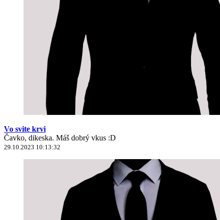
Vo svite krvi
Čavko, dikeska. Máš dobrý vkus :D
29.10.2023 10:13:32