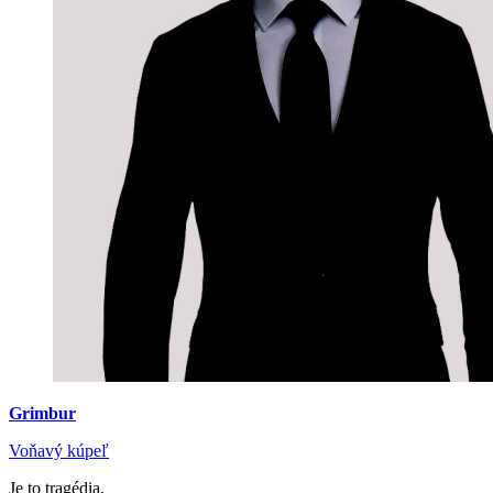
Grimbur
Voňavý kúpeľ
Je to tragédia.