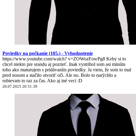
Poviedky na počkanie (105.) - Vyhodnotenie
https://www.youtube.com/watch? v=ZOWozFowPg8 Keby si to
chcel niekto pre srandu aj pozrieť. Inak vystrihol som asi minútu
toho ako maturujem s pridávaním poviedky. Ja viem, že som to mal
pred nosom a stačilo otvoriť oči. Ale no. Bolo to narýchlo a
robievam to raz za čas. Ako aj iné veci :D
26.07.2025 20:51:39