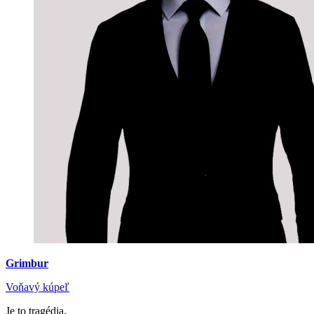
Grimbur
Voňavý kúpeľ
Je to tragédia.