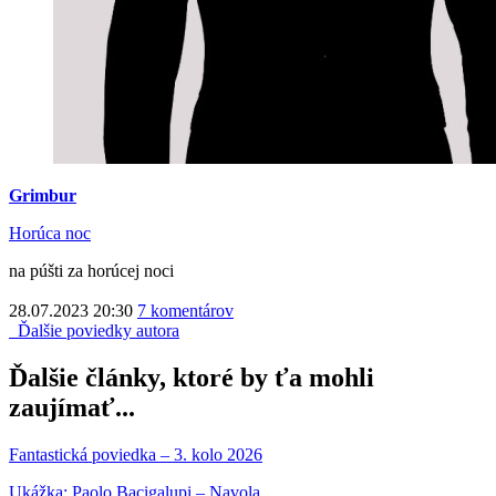
Grimbur
Horúca noc
na púšti za horúcej noci
28.07.2023 20:30
7 komentárov
Ďalšie poviedky autora
Ďalšie články, ktoré by ťa mohli
zaujímať...
Fantastická poviedka – 3. kolo 2026
Ukážka: Paolo Bacigalupi – Navola