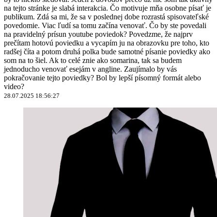
na tejto stránke je slabá interakcia. Čo motivuje mňa osobne písať je
publikum. Zdá sa mi, že sa v poslednej dobe rozrastá spisovateľské
povedomie. Viac ľudí sa tomu začína venovať. Čo by ste povedali
na pravidelný prísun youtube poviedok? Povedzme, že najprv
prečítam hotovú poviedku a vycapím ju na obrazovku pre toho, kto
radšej číta a potom druhá polka bude samotné písanie poviedky ako
som na to šiel. Ak to celé znie ako somarina, tak sa budem
jednoducho venovať esejám v angline. Zaujímalo by vás
pokračovanie tejto poviedky? Bol by lepší písomný formát alebo
video?
28.07.2025 18:56:27