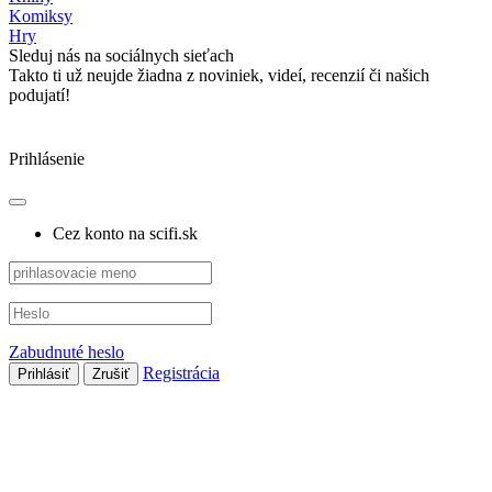
Komiksy
Hry
Sleduj nás na sociálnych sieťach
Takto ti už neujde žiadna z noviniek, videí, recenzií či našich
podujatí!
Prihlásenie
Cez konto na scifi.sk
Zabudnuté heslo
Registrácia
Prihlásiť
Zrušiť