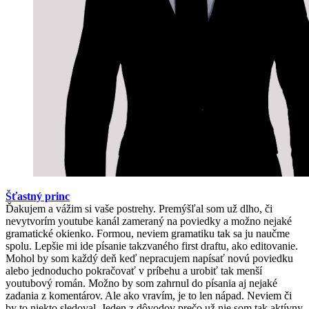
Šťastný princ
Ďakujem a vážim si vaše postrehy. Premýšľal som už dlho, či
nevytvorím youtube kanál zameraný na poviedky a možno nejaké
gramatické okienko. Formou, neviem gramatiku tak sa ju naučme
spolu. Lepšie mi ide písanie takzvaného first draftu, ako editovanie.
Mohol by som každý deň keď nepracujem napísať novú poviedku
alebo jednoducho pokračovať v príbehu a urobiť tak menší
youtubový román. Možno by som zahrnul do písania aj nejaké
zadania z komentárov. Ale ako vravím, je to len nápad. Neviem či
by to niekto sledoval. Jeden z dôvodov prečo už nie som tak aktívny