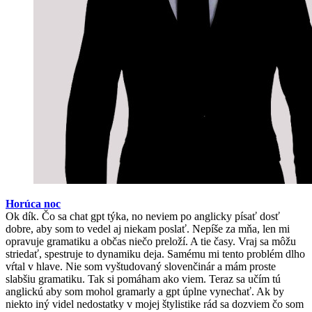
Horúca noc
Ok dík. Čo sa chat gpt týka, no neviem po anglicky písať dosť
dobre, aby som to vedel aj niekam poslať. Nepíše za mňa, len mi
opravuje gramatiku a občas niečo preloží. A tie časy. Vraj sa môžu
striedať, spestruje to dynamiku deja. Samému mi tento problém dlho
vŕtal v hlave. Nie som vyštudovaný slovenčinár a mám proste
slabšiu gramatiku. Tak si pomáham ako viem. Teraz sa učím tú
anglickú aby som mohol gramarly a gpt úplne vynechať. Ak by
niekto iný videl nedostatky v mojej štylistike rád sa dozviem čo som