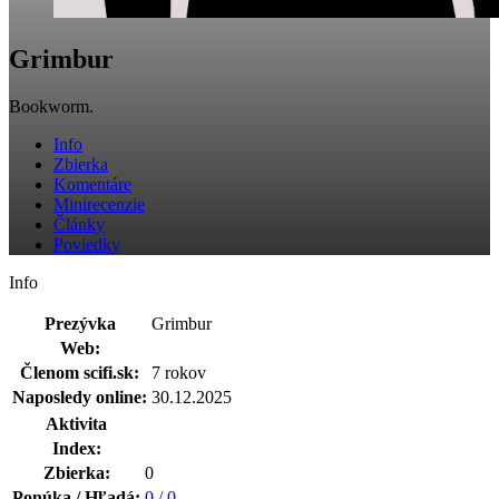
Grimbur
Bookworm.
Info
Zbierka
Komentáre
Minirecenzie
Články
Poviedky
Info
Prezývka
Grimbur
Web:
Členom scifi.sk:
7 rokov
Naposledy online:
30.12.2025
Aktivita
Index:
Zbierka:
0
Ponúka / Hľadá:
0 / 0