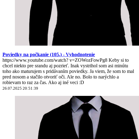
Poviedky na počkanie (105.) - Vyhodnotenie
https://www.youtube.com/watch? v=ZOWozFowPg8 Keby si to
chcel niekto pre srandu aj pozrieť. Inak vystrihol som asi minútu
toho ako maturujem s pridávaním poviedky. Ja viem, že som to mal
pred nosom a stačilo otvoriť oči. Ale no. Bolo to narýchlo a
robievam to raz za čas. Ako aj iné veci :D
26.07.2025 20:51:39