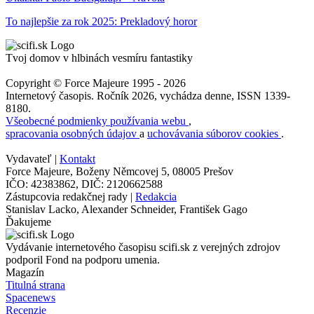
To najlepšie za rok 2025: Prekladový horor
Tvoj domov v hlbinách vesmíru fantastiky
Copyright © Force Majeure 1995 - 2026
Internetový časopis. Ročník 2026, vychádza denne, ISSN 1339-
8180.
Všeobecné podmienky používania webu
,
spracovania osobných údajov
a
uchovávania súborov cookies
.
Vydavateľ |
Kontakt
Force Majeure, Boženy Němcovej 5, 08005 Prešov
IČO: 42383862, DIČ: 2120662588
Zástupcovia redakčnej rady |
Redakcia
Stanislav Lacko, Alexander Schneider, František Gago
Ďakujeme
Vydávanie internetového časopisu scifi.sk z verejných zdrojov
podporil Fond na podporu umenia.
Magazín
Titulná strana
Spacenews
Recenzie