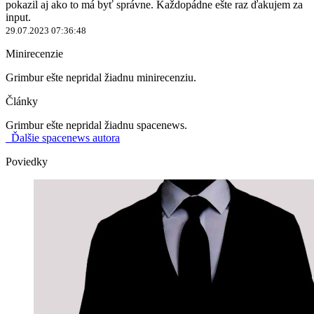
pokazil aj ako to má byť správne. Každopádne ešte raz ďakujem za
input.
29.07.2023 07:36:48
Minirecenzie
Grimbur ešte nepridal žiadnu minirecenziu.
Články
Grimbur ešte nepridal žiadnu spacenews.
Ďalšie spacenews autora
Poviedky