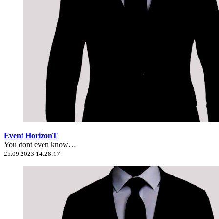
Event HorizonT
You dont even know…
25.09.2023 14:28:17