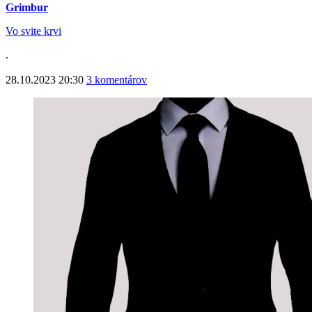
Grimbur
Vo svite krvi
.
28.10.2023 20:30
3 komentárov