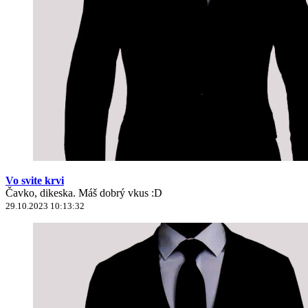
Vo svite krvi
Čavko, dikeska. Máš dobrý vkus :D
29.10.2023 10:13:32