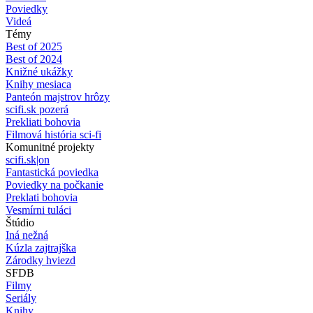
Poviedky
Videá
Témy
Best of 2025
Best of 2024
Knižné ukážky
Knihy mesiaca
Panteón majstrov hrôzy
scifi.sk pozerá
Prekliati bohovia
Filmová história sci-fi
Komunitné projekty
scifi.sk|on
Fantastická poviedka
Poviedky na počkanie
Preklati bohovia
Vesmírni tuláci
Štúdio
Iná nežná
Kúzla zajtrajška
Zárodky hviezd
SFDB
Filmy
Seriály
Knihy