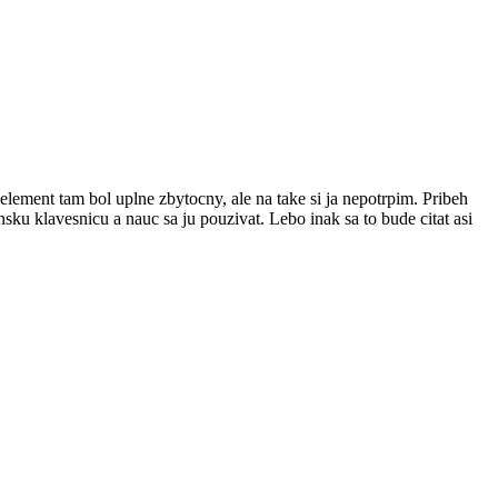
element tam bol uplne zbytocny, ale na take si ja nepotrpim. Pribeh
sku klavesnicu a nauc sa ju pouzivat. Lebo inak sa to bude citat asi