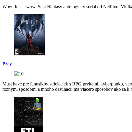
Wow. Just... wow. Sci-fi/fantasy antologicky serial od Netflixu. Vinik
Prey
Must have pre fanusikov strielaciek s RPG prvkami, kyberpunku, vetve
roznymi sposobmi a mnoho destinacii ma viacero sposobov ako sa k n