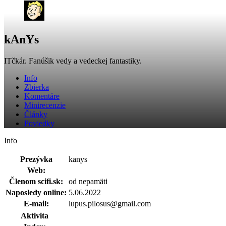
kAnYs
ITčkár. Fanúšik vedy a vedeckej fantastiky.
Info
Zbierka
Komentáre
Minirecenzie
Články
Poviedky
Info
Prezývka
kanys
Web:
Členom scifi.sk:
od nepamäti
Naposledy online:
5.06.2022
E-mail:
lupus.pilosus@gmail.com
Aktivita