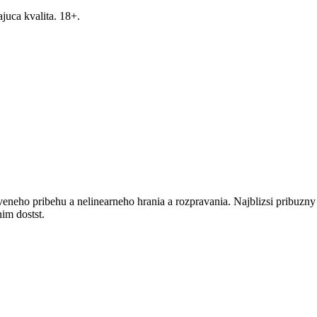
ajuca kvalita. 18+.
neho pribehu a nelinearneho hrania a rozpravania. Najblizsi pribuzny j
im dostst.