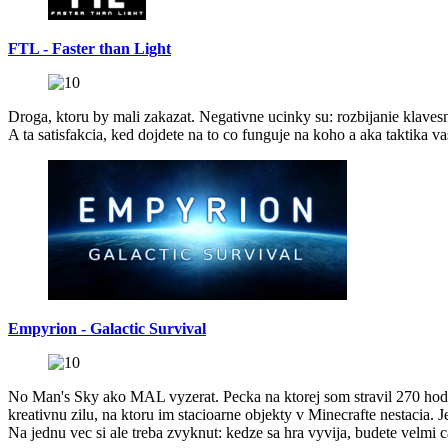
FTL - Faster than Light
Droga, ktoru by mali zakazat. Negativne ucinky su: rozbijanie klavesn
A ta satisfakcia, ked dojdete na to co funguje na koho a aka taktika v
Empyrion - Galactic Survival
No Man's Sky ako MAL vyzerat. Pecka na ktorej som stravil 270 hodi
kreativnu zilu, na ktoru im stacioarne objekty v Minecrafte nestacia. 
Na jednu vec si ale treba zvyknut: kedze sa hra vyvija, budete velmi 