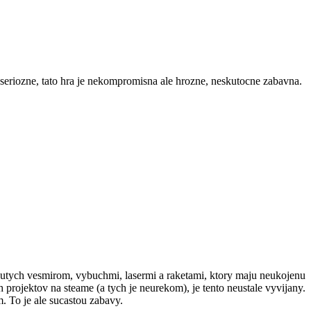
, seriozne, tato hra je nekompromisna ale hrozne, neskutocne zabavna.
nutych vesmirom, vybuchmi, lasermi a raketami, ktory maju neukojenu
h projektov na steame (a tych je neurekom), je tento neustale vyvijany.
. To je ale sucastou zabavy.