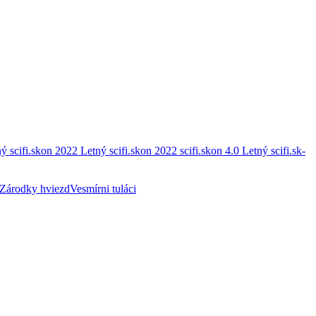
ý scifi.skon 2022
Letný scifi.skon 2022
scifi.skon 4.0
Letný scifi.sk-
Zárodky hviezd
Vesmírni tuláci