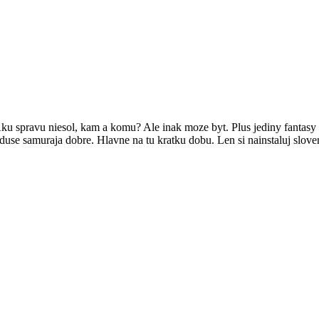
 Aku spravu niesol, kam a komu? Ale inak moze byt. Plus jediny fantasy 
use samuraja dobre. Hlavne na tu kratku dobu. Len si nainstaluj sloven