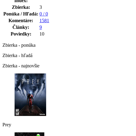
Index:
Zbierka:
3
Ponúka / Hľadá:
0 / 0
Komentáre:
1581
Články:
9
Poviedky:
10
Zbierka - ponúka
Zbierka - hľadá
Zbierka - najnovšie
Prey