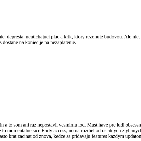
ic, depresia, neutichajuci plac a krik, ktory rezonuje budovou. Ale nie
as dostane na koniec je na nezaplatenie.
n a to som ani raz nepostavil vesmirnu lod. Must have pre ludi obsess
Je to momentalne sice Early access, no na rozdiel od ostatnych zlyhanyc
casto krat zacinat od znova, kedze sa pridavaju features kazdym updatom