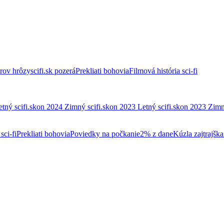
trov hrôzy
scifi.sk pozerá
Prekliati bohovia
Filmová história sci-fi
etný scifi.skon 2024
Zimný scifi.skon 2023
Letný scifi.skon 2023
Zimn
sci-fi
Prekliati bohovia
Poviedky na počkanie
2% z dane
Kúzla zajtrajška