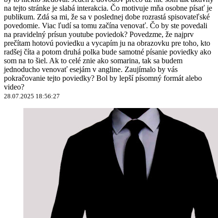
na tejto stránke je slabá interakcia. Čo motivuje mňa osobne písať je
publikum. Zdá sa mi, že sa v poslednej dobe rozrastá spisovateľské
povedomie. Viac ľudí sa tomu začína venovať. Čo by ste povedali
na pravidelný prísun youtube poviedok? Povedzme, že najprv
prečítam hotovú poviedku a vycapím ju na obrazovku pre toho, kto
radšej číta a potom druhá polka bude samotné písanie poviedky ako
som na to šiel. Ak to celé znie ako somarina, tak sa budem
jednoducho venovať esejám v angline. Zaujímalo by vás
pokračovanie tejto poviedky? Bol by lepší písomný formát alebo
video?
28.07.2025 18:56:27