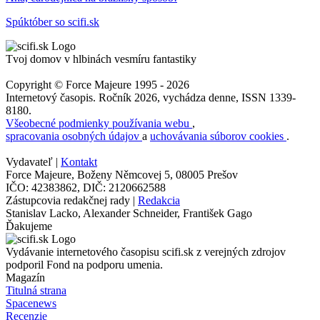
Spúktóber so scifi.sk
Tvoj domov v hlbinách vesmíru fantastiky
Copyright © Force Majeure 1995 - 2026
Internetový časopis. Ročník 2026, vychádza denne, ISSN 1339-
8180.
Všeobecné podmienky používania webu
,
spracovania osobných údajov
a
uchovávania súborov cookies
.
Vydavateľ |
Kontakt
Force Majeure, Boženy Němcovej 5, 08005 Prešov
IČO: 42383862, DIČ: 2120662588
Zástupcovia redakčnej rady |
Redakcia
Stanislav Lacko, Alexander Schneider, František Gago
Ďakujeme
Vydávanie internetového časopisu scifi.sk z verejných zdrojov
podporil Fond na podporu umenia.
Magazín
Titulná strana
Spacenews
Recenzie