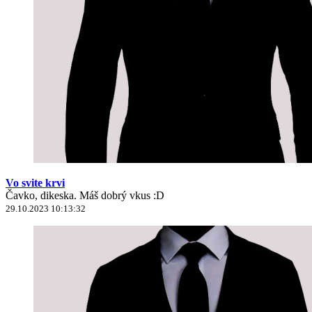
Vo svite krvi
Čavko, dikeska. Máš dobrý vkus :D
29.10.2023 10:13:32