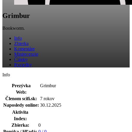
Grimbur
Bookworm.
Info
Zbierka
Komentáre
Minirecenzie
Články
Poviedky
Info
Prezývka
Grimbur
Web:
Členom scifi.sk:
7 rokov
Naposledy online:
30.12.2025
Aktivita
Index:
Zbierka:
0
Ponúka / Hľadá:
0 / 0