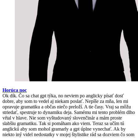
Horúca noc
Ok dík. Čo sa chat gpt týka, no neviem po anglicky písať dosť
dobre, aby som to vedel aj niekam poslať. Nepíše za mňa, len mi
opravuje gramatiku a občas niečo preloží. A tie časy. Vraj sa môžu
striedať, spestruje to dynamiku deja. Samému mi tento problém dlho
vŕtal v hlave. Nie som vyštudovaný slovenčinár a mám proste
slabšiu gramatiku. Tak si pomáham ako viem. Teraz sa učím tú
anglickú aby som mohol gramarly a gpt úplne vynechať. Ak by
niekto iný videl nedostatky v mojej štylistike rád sa dozviem čo som