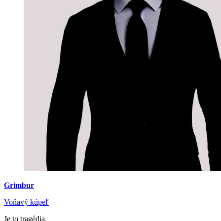
Grimbur
Voňavý kúpeľ
Je to tragédia.