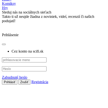
Komiksy
Hry
Sleduj nás na sociálnych sieťach
Takto ti už neujde žiadna z noviniek, videí, recenzií či našich
podujatí!
Prihlásenie
Cez konto na scifi.sk
Zabudnuté heslo
Registrácia
Prihlásiť
Zrušiť