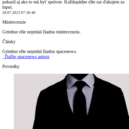
pokazil aj ako to má byť správne. Každopádne ešte raz ďakujem za
input.
29.07.2023 07:36:48
Minirecenzie
Grimbur ešte nepridal žiadnu minirecenziu.
Články
Grimbur ešte nepridal žiadnu spacenews.
Ďalšie spacenews autora
Poviedky