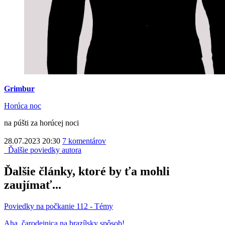
Grimbur
Horúca noc
na púšti za horúcej noci
28.07.2023 20:30
7 komentárov
Ďalšie poviedky autora
Ďalšie články, ktoré by ťa mohli
zaujímať...
Poviedky na počkanie 112 - Témy
Aha, čarodejnica na brazílsky spôsob!