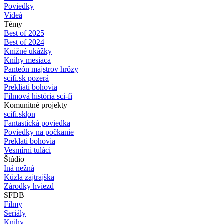
Poviedky
Videá
Témy
Best of 2025
Best of 2024
Knižné ukážky
Knihy mesiaca
Panteón majstrov hrôzy
scifi.sk pozerá
Prekliati bohovia
Filmová história sci-fi
Komunitné projekty
scifi.sk|on
Fantastická poviedka
Poviedky na počkanie
Preklati bohovia
Vesmírni tuláci
Štúdio
Iná nežná
Kúzla zajtrajška
Zárodky hviezd
SFDB
Filmy
Seriály
Knihy