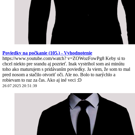
Poviedky na počkanie (105.) - Vyhodnotenie
https://www.youtube.com/watch? v=ZOWozFowPg8 Keby si to
chcel niekto pre srandu aj pozrieť. Inak vystrihol som asi minútu
toho ako maturujem s pridávaním poviedky. Ja viem, že som to mal
pred nosom a stačilo otvoriť oči. Ale no. Bolo to narýchlo a
robievam to raz za čas. Ako aj iné veci :D
26.07.2025 20:51:39