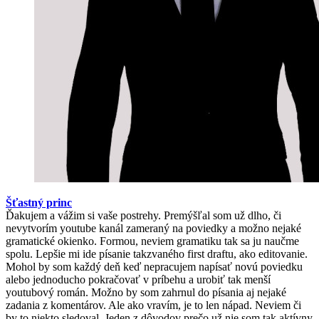
Šťastný princ
Ďakujem a vážim si vaše postrehy. Premýšľal som už dlho, či
nevytvorím youtube kanál zameraný na poviedky a možno nejaké
gramatické okienko. Formou, neviem gramatiku tak sa ju naučme
spolu. Lepšie mi ide písanie takzvaného first draftu, ako editovanie.
Mohol by som každý deň keď nepracujem napísať novú poviedku
alebo jednoducho pokračovať v príbehu a urobiť tak menší
youtubový román. Možno by som zahrnul do písania aj nejaké
zadania z komentárov. Ale ako vravím, je to len nápad. Neviem či
by to niekto sledoval. Jeden z dôvodov prečo už nie som tak aktívny