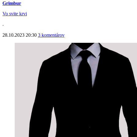
Grimbur
Vo svite krvi
.
28.10.2023 20:30
3 komentárov