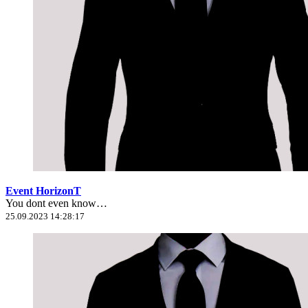
Event HorizonT
You dont even know…
25.09.2023 14:28:17