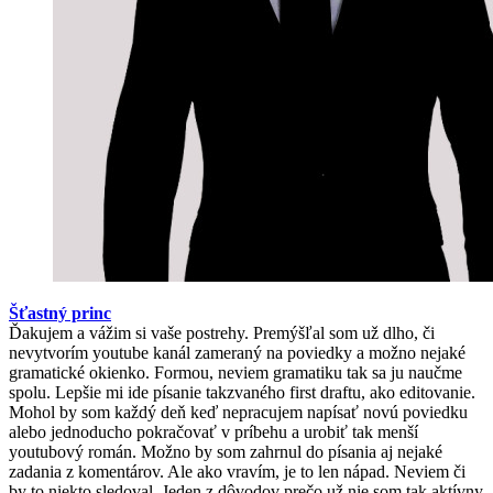
Šťastný princ
Ďakujem a vážim si vaše postrehy. Premýšľal som už dlho, či
nevytvorím youtube kanál zameraný na poviedky a možno nejaké
gramatické okienko. Formou, neviem gramatiku tak sa ju naučme
spolu. Lepšie mi ide písanie takzvaného first draftu, ako editovanie.
Mohol by som každý deň keď nepracujem napísať novú poviedku
alebo jednoducho pokračovať v príbehu a urobiť tak menší
youtubový román. Možno by som zahrnul do písania aj nejaké
zadania z komentárov. Ale ako vravím, je to len nápad. Neviem či
by to niekto sledoval. Jeden z dôvodov prečo už nie som tak aktívny