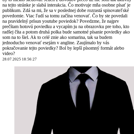
na tejto stránke je slabá interakcia. Čo motivuje mňa osobne písať je
publikum. Zdá sa mi, že sa v poslednej dobe rozrastá spisovateľské
povedomie. Viac ľudí sa tomu začína venovať. Čo by ste povedali
na pravidelný prísun youtube poviedok? Povedzme, že najprv
prečítam hotovú poviedku a vycapím ju na obrazovku pre toho, kto
radšej číta a potom druhá polka bude samotné písanie poviedky ako
som na to šiel. Ak to celé znie ako somarina, tak sa budem
jednoducho venovať esejám v angline. Zaujímalo by vás
pokračovanie tejto poviedky? Bol by lepší písomný formát alebo
video?
28.07.2025 18:56:27