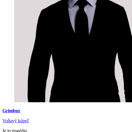
Grimbur
Voňavý kúpeľ
Je to tragédia.