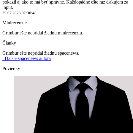
pokazil aj ako to má byť správne. Každopádne ešte raz ďakujem za
input.
29.07.2023 07:36:48
Minirecenzie
Grimbur ešte nepridal žiadnu minirecenziu.
Články
Grimbur ešte nepridal žiadnu spacenews.
Ďalšie spacenews autora
Poviedky