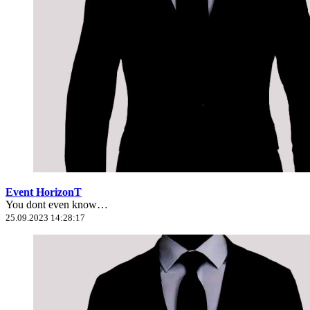
Event HorizonT
You dont even know…
25.09.2023 14:28:17