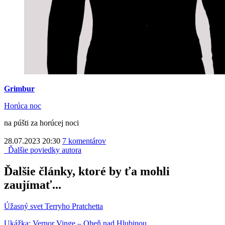
Grimbur
Horúca noc
na púšti za horúcej noci
28.07.2023 20:30
7 komentárov
Ďalšie poviedky autora
Ďalšie články, ktoré by ťa mohli
zaujímať...
Úžasný svet Terryho Pratchetta
Ukážka: Vernor Vinge – Oheň nad Hlubinou