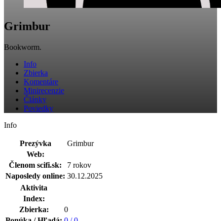
Grimbur
Bookworm.
Info
Zbierka
Komentáre
Minirecenzie
Články
Poviedky
Info
Prezývka
Grimbur
Web:
Členom scifi.sk:
7 rokov
Naposledy online:
30.12.2025
Aktivita
Index:
Zbierka:
0
Ponúka / Hľadá:
0 / 0