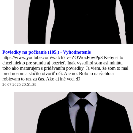
Poviedky na počkanie (105.) - Vyhodnotenie
https://www.youtube.com/watch? v=ZOWozFowPg8 Keby si to
chcel niekto pre srandu aj pozrieť. Inak vystrihol som asi minútu
toho ako maturujem s pridávaním poviedky. Ja viem, že som to mal
pred nosom a stačilo otvoriť oči. Ale no. Bolo to narýchlo a
robievam to raz za čas. Ako aj iné veci :D
26.07.2025 20:51:39