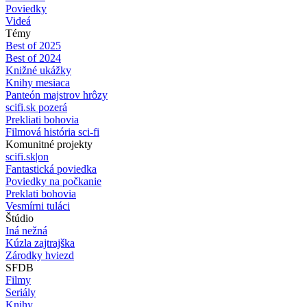
Poviedky
Videá
Témy
Best of 2025
Best of 2024
Knižné ukážky
Knihy mesiaca
Panteón majstrov hrôzy
scifi.sk pozerá
Prekliati bohovia
Filmová história sci-fi
Komunitné projekty
scifi.sk|on
Fantastická poviedka
Poviedky na počkanie
Preklati bohovia
Vesmírni tuláci
Štúdio
Iná nežná
Kúzla zajtrajška
Zárodky hviezd
SFDB
Filmy
Seriály
Knihy