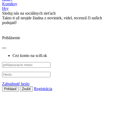
Komiksy
Hry
Sleduj nás na sociálnych sieťach
Takto ti už neujde žiadna z noviniek, videí, recenzií či našich
podujatí!
Prihlásenie
Cez konto na scifi.sk
Zabudnuté heslo
Registrácia
Prihlásiť
Zrušiť