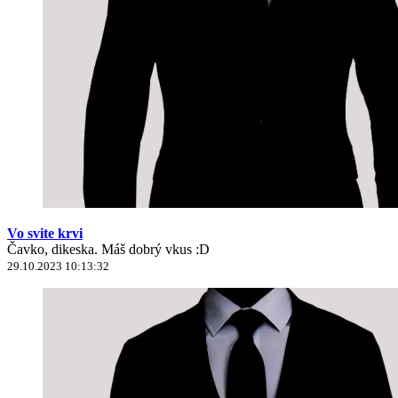
Vo svite krvi
Čavko, dikeska. Máš dobrý vkus :D
29.10.2023 10:13:32