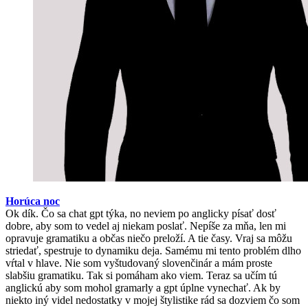
Horúca noc
Ok dík. Čo sa chat gpt týka, no neviem po anglicky písať dosť
dobre, aby som to vedel aj niekam poslať. Nepíše za mňa, len mi
opravuje gramatiku a občas niečo preloží. A tie časy. Vraj sa môžu
striedať, spestruje to dynamiku deja. Samému mi tento problém dlho
vŕtal v hlave. Nie som vyštudovaný slovenčinár a mám proste
slabšiu gramatiku. Tak si pomáham ako viem. Teraz sa učím tú
anglickú aby som mohol gramarly a gpt úplne vynechať. Ak by
niekto iný videl nedostatky v mojej štylistike rád sa dozviem čo som