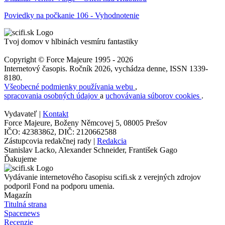
Poviedky na počkanie 106 - Vyhodnotenie
Tvoj domov v hlbinách vesmíru fantastiky
Copyright © Force Majeure 1995 - 2026
Internetový časopis. Ročník 2026, vychádza denne, ISSN 1339-
8180.
Všeobecné podmienky používania webu
,
spracovania osobných údajov
a
uchovávania súborov cookies
.
Vydavateľ |
Kontakt
Force Majeure, Boženy Němcovej 5, 08005 Prešov
IČO: 42383862, DIČ: 2120662588
Zástupcovia redakčnej rady |
Redakcia
Stanislav Lacko, Alexander Schneider, František Gago
Ďakujeme
Vydávanie internetového časopisu scifi.sk z verejných zdrojov
podporil Fond na podporu umenia.
Magazín
Titulná strana
Spacenews
Recenzie