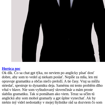
Horúca noc
Ok dík. Čo sa chat gpt týka, no neviem po anglicky písať dosť
dobre, aby som to vedel aj niekam poslať. Nepíše za mňa, len mi
opravuje gramatiku a občas niečo preloží. A tie časy. Vraj sa môžu
striedať, spestruje to dynamiku deja. Samému mi tento problém dlho
vŕtal v hlave. Nie som vyštudovaný slovenčinár a mám proste
slabšiu gramatiku. Tak si pomáham ako viem. Teraz sa učím tú
anglickú aby som mohol gramarly a gpt úplne vynechať. Ak by
niekto iný videl nedostatky v mojej štylistike rád sa dozviem čo som