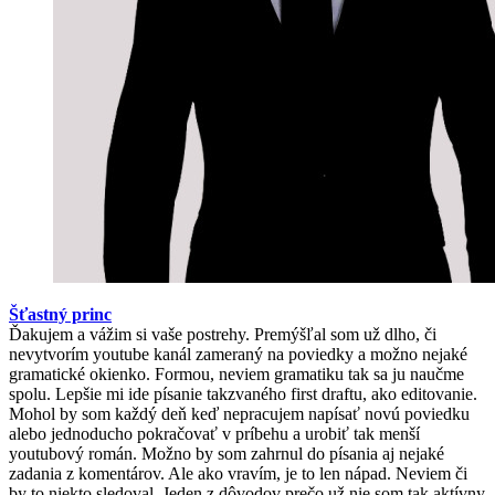
Šťastný princ
Ďakujem a vážim si vaše postrehy. Premýšľal som už dlho, či
nevytvorím youtube kanál zameraný na poviedky a možno nejaké
gramatické okienko. Formou, neviem gramatiku tak sa ju naučme
spolu. Lepšie mi ide písanie takzvaného first draftu, ako editovanie.
Mohol by som každý deň keď nepracujem napísať novú poviedku
alebo jednoducho pokračovať v príbehu a urobiť tak menší
youtubový román. Možno by som zahrnul do písania aj nejaké
zadania z komentárov. Ale ako vravím, je to len nápad. Neviem či
by to niekto sledoval. Jeden z dôvodov prečo už nie som tak aktívny