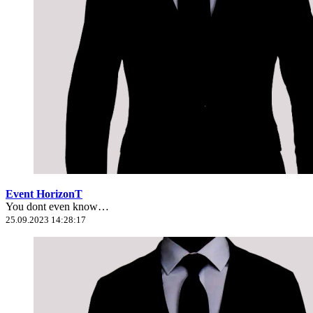
Event HorizonT
You dont even know…
25.09.2023 14:28:17