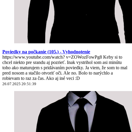
Poviedky na počkanie (105.) - Vyhodnotenie
https://www.youtube.com/watch? v=ZOWozFowPg8 Keby si to
chcel niekto pre srandu aj pozrieť. Inak vystrihol som asi minútu
toho ako maturujem s pridávaním poviedky. Ja viem, že som to mal
pred nosom a stačilo otvoriť oči. Ale no. Bolo to narýchlo a
robievam to raz za čas. Ako aj iné veci :D
26.07.2025 20:51:39