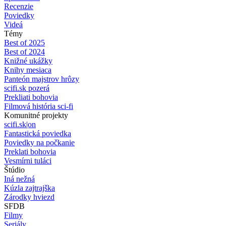
Recenzie
Poviedky
Videá
Témy
Best of 2025
Best of 2024
Knižné ukážky
Knihy mesiaca
Panteón majstrov hrôzy
scifi.sk pozerá
Prekliati bohovia
Filmová história sci-fi
Komunitné projekty
scifi.sk|on
Fantastická poviedka
Poviedky na počkanie
Preklati bohovia
Vesmírni tuláci
Štúdio
Iná nežná
Kúzla zajtrajška
Zárodky hviezd
SFDB
Filmy
Seriály