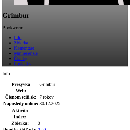
Grimbur
Bookworm.
Info
Zbierka
Komentáre
Minirecenzie
Články
Poviedky
Info
Prezývka
Grimbur
Web:
Členom scifi.sk:
7 rokov
Naposledy online:
30.12.2025
Aktivita
Index:
Zbierka:
0
Ponúka / Hľadá:
0 / 0