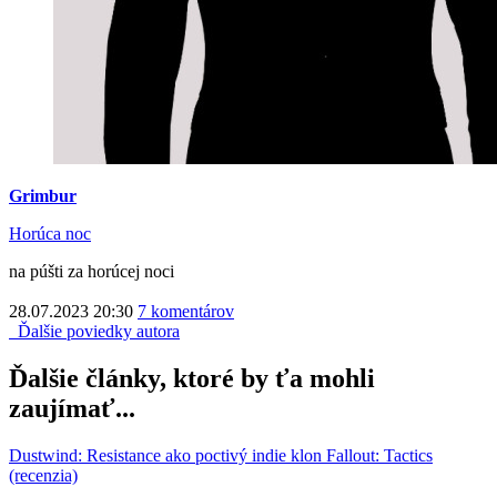
Grimbur
Horúca noc
na púšti za horúcej noci
28.07.2023 20:30
7 komentárov
Ďalšie poviedky autora
Ďalšie články, ktoré by ťa mohli
zaujímať...
Dustwind: Resistance ako poctivý indie klon Fallout: Tactics
(recenzia)