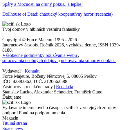
Spáry a Mocnosti na druhý pokus...a lepšie!
Dollhouse of Dead: chaotický kooperatívny horor (recenzia)
Tvoj domov v hlbinách vesmíru fantastiky
Copyright © Force Majeure 1995 - 2026
Internetový časopis. Ročník 2026, vychádza denne, ISSN 1339-
8180.
Všeobecné podmienky používania webu
,
spracovania osobných údajov
a
uchovávania súborov cookies
.
Vydavateľ |
Kontakt
Force Majeure, Boženy Němcovej 5, 08005 Prešov
IČO: 42383862, DIČ: 2120662588
Zástupcovia redakčnej rady |
Redakcia
Stanislav Lacko, Alexander Schneider, František Gago
Ďakujeme
Vydávanie internetového časopisu scifi.sk z verejných zdrojov
podporil Fond na podporu umenia.
Magazín
Titulná strana
Spacenews