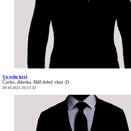
Vo svite krvi
Čavko, dikeska. Máš dobrý vkus :D
29.10.2023 10:13:32