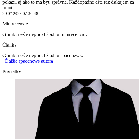
pokazil aj ako to má byť správne. Každopádne ešte raz ďakujem za
input.
29.07.2023 07:36:48
Minirecenzie
Grimbur ešte nepridal žiadnu minirecenziu.
Články
Grimbur ešte nepridal žiadnu spacenews.
Ďalšie spacenews autora
Poviedky